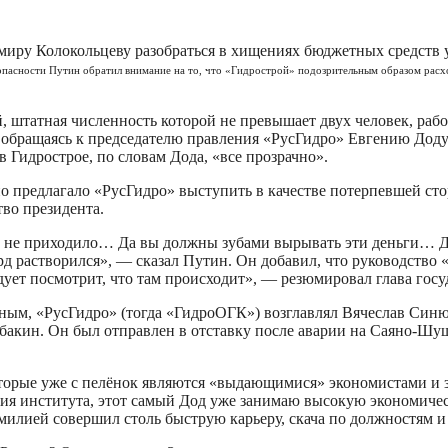
иру Колокольцеву разобраться в хищениях бюджетных средств 
езопасности Путин обратил внимание на то, что «Гидрострой» подозрительным образом рас
, штатная численность которой не превышает двух человек, раб
обращаясь к председателю правления «РусГидро» Евгению Доду. Т
в Гидрострое, по словам Дода, «все прозрачно».
но предлагало «РусГидро» выступить в качестве потерпевшей ст
во президента.
не приходило… Да вы должны зубами вырывать эти деньги… Дол
д растворился», — сказал Путин. Он добавил, что руководство 
ует посмотрит, что там происходит», — резюмировал глава госу
утиным, «РусГидро» (тогда «ГидроОГК») возглавлял Вячеслав Си
бакин. Он был отправлен в отставку после аварии на Саяно-Шу
оторые уже с пелёнок являются «выдающимися» экономистами и 
ончания института, этот самый Дод уже занимаю высокую экономич
амилией совершил столь быструю карьеру, скача по должностям и 