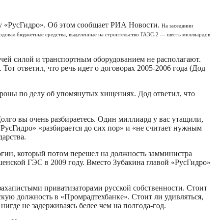
у «РусГидро». Об этом сообщает РИА Новости.
На заседании
ходовал бюджетные средства, выделенные на строительство ГАЭС-2 — шесть миллиардов
очей силой и транспортным оборудованием не располагают.
от ответил, что речь идет о договорах 2005-2006 года (Дод
ороны по делу об упомянутых хищениях. Дод ответил, что
го вы очень разбираетесь. Один миллиард у вас утащили,
«РусГидро» «разбирается до сих пор» и «не считает нужным
дарства.
нюгин, который потом перешел на должность замминистра
шенской ГЭС в 2009 году. Вместо Зубакина главой «РусГидро»
захапистыми приватизаторами русской собственности. Стоит
ескую должность в «Промрадтехбанке». Стоит ли удивляться,
нигде не задерживаясь белее чем на полгода-год.