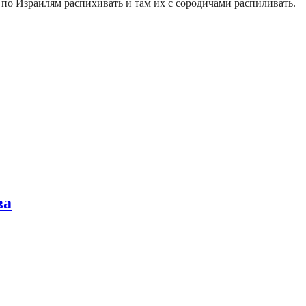
и по Израилям распихивать и там их с сородичами распиливать.
ва