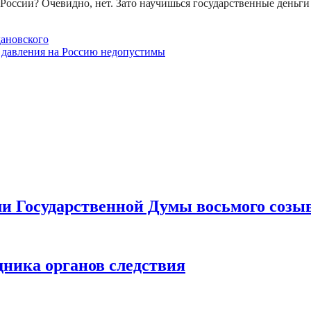
у России? Очевидно, нет. Зато научишься государственные деньг
дановского
 давления на Россию недопустимы
ами Государственной Думы восьмого созы
дника органов следствия