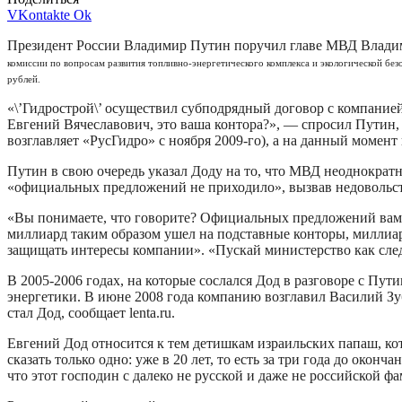
VKontakte
Ok
Президент России Владимир Путин поручил главе МВД Владим
комиссии по вопросам развития топливно-энергетического комплекса и экологической б
рублей.
«\’Гидрострой\’ осуществил субподрядный договор с компанией
Евгений Вячеславович, это ваша контора?», — спросил Путин, 
возглавляет «РусГидро» с ноября 2009-го), а на данный момент 
Путин в свою очередь указал Доду на то, что МВД неоднократ
«официальных предложений не приходило», вызвав недовольст
«Вы понимаете, что говорите? Официальных предложений вам 
миллиард таким образом ушел на подставные конторы, миллиар
защищать интересы компании». «Пускай министерство как след
В 2005-2006 годах, на которые сослался Дод в разговоре с П
энергетики. В июне 2008 года компанию возглавил Василий Зу
стал Дод, сообщает lenta.ru.
Евгений Дод относится к тем детишкам израильских папаш, к
сказать только одно: уже в 20 лет, то есть за три года до ок
что этот господин с далеко не русской и даже не российской ф