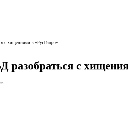
ся с хищениями в «РусГидро»
Д разобраться с хищени
ия