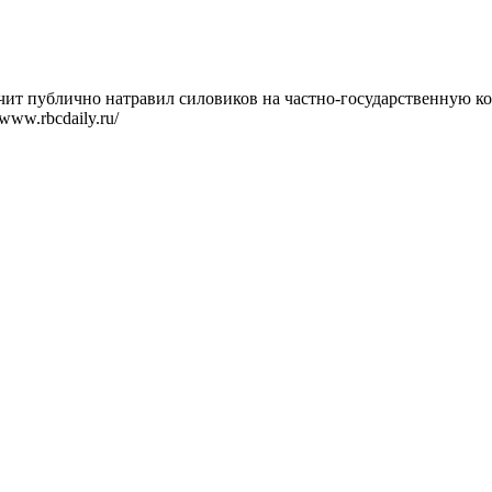
чит публично натравил силовиков на частно-государственную ко
ww.rbcdaily.ru/