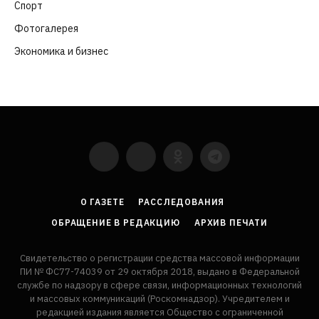
Спорт
(57)
Фотогалерея
(6)
Экономика и бизнес
(252)
YouTube
VKontakte
LinkedIn
Flickr
О ГАЗЕТЕ
РАССЛЕДОВАНИЯ
ОБРАЩЕНИЕ В РЕДАКЦИЮ
АРХИВ ПЕЧАТИ
Свидетельство о регистрации средства массовой информации
ПИ № ФС77-74039 от 29 октября 2018, выдано в Федеральной
службе по надзору в сфере связи, информационных технологий
и массовых коммуникаций (Роскомнадзор). Учредителем и
редакцией издания является Общество с ограниченной