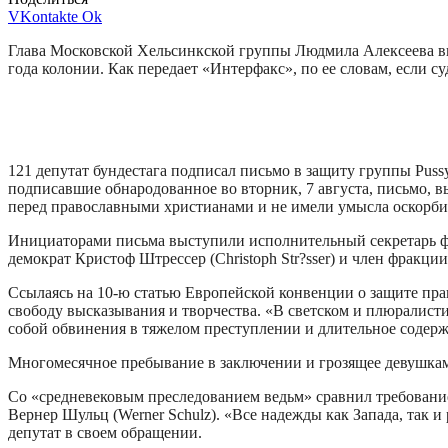
VKontakte
Ok
Глава Московской Хельсинкской группы Людмила Алексеева выр
года колонии. Как передает «Интерфакс», по ее словам, если су
121 депутат бундестага подписал письмо в защиту группы Pus
подписавшие обнародованное во вторник, 7 августа, письмо, 
перед православными христианами и не имели умысла оскорбит
Инициаторами письма выступили исполнительный секретарь фра
демократ Кристоф Штрессер (Christoph Str?sser) и член фракци
Ссылаясь на 10-ю статью Европейской конвенции о защите пра
свободу высказывания и творчества. «В светском и плюралист
собой обвинения в тяжелом преступлении и длительное содержа
Многомесячное пребывание в заключении и грозящее девушкам
Со «средневековым преследованием ведьм» сравнил требовани
Вернер Шульц (Werner Schulz). «Все надежды как Запада, так 
депутат в своем обращении.