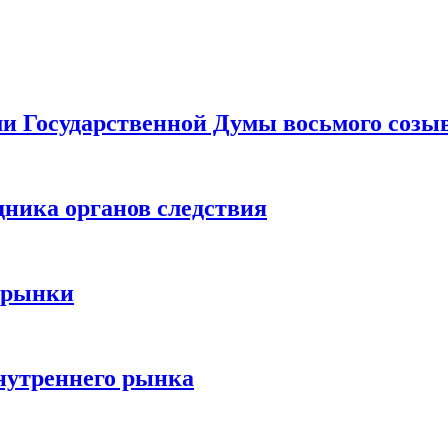
ами Государственной Думы восьмого созы
дника органов следствия
 рынки
нутреннего рынка