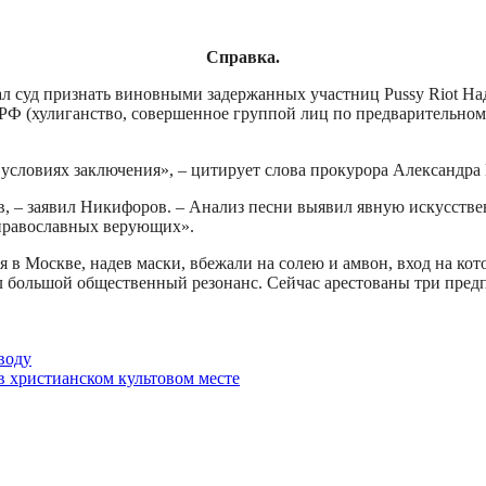
Справка.
ал суд признать виновными задержанных участниц Pussy Riot 
 РФ (хулиганство, совершенное группой лиц по предварительном
условиях заключения», – цитирует слова прокурора Александра
в, – заявил Никифоров. – Анализ песни выявил явную искусстве
православных верующих».
 в Москве, надев маски, вбежали на солею и амвон, вход на кот
 большой общественный резонанс. Сейчас арестованы три пред
воду
в христианском культовом месте