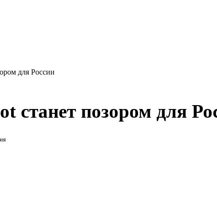
зором для России
ot станет позором для Ро
ия