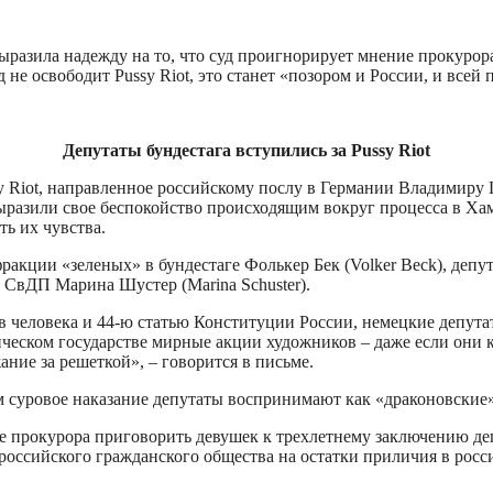
азила надежду на то, что суд проигнорирует мнение прокурора 
д не освободит Pussy Riot, это станет «позором и России, и всей
Депутаты бундестага вступились за Pussy Riot
sy Riot, направленное российскому послу в Германии Владимиру
выразили свое беспокойство происходящим вокруг процесса в Ха
ь их чувства.
кции «зеленых» в бундестаге Фолькер Бек (Volker Beck), депу
и СвДП Марина Шустер (Marina Schuster).
в человека и 44-ю статью Конституции России, немецкие депута
ическом государстве мирные акции художников – даже если они
ние за решеткой», – говорится в письме.
 суровое наказание депутаты воспринимают как «драконовские»
е прокурора приговорить девушек к трехлетнему заключению де
и российского гражданского общества на остатки приличия в ро