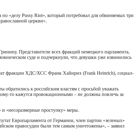
по «делу Pussy Riot», который потребовал для обвиняемых три
 православной церкви».
 Гринину. Представители всех фракций немецкого парламента,
мовническом суде и подчеркнули, что девушки уже извинились
тат фракции ХДС/ХСС Франк Хайнрих (Frank Heinrich), социал-
ты обратились к российским властям с просьбой уважать
 кому-то кажутся провокационными – не должны повлечь за
 и «несоразмерные проступку» меры.
путат Европарламента от Германии, член партии «зеленых»
ссийском правосудии были тем самым уничтожены», – заявил