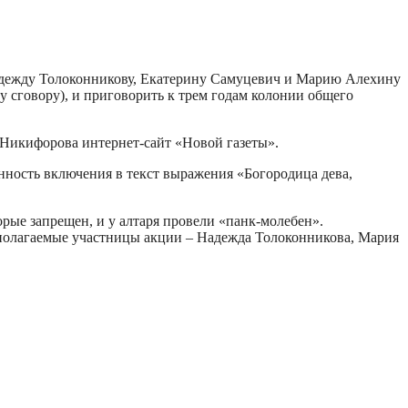
Надежду Толоконникову, Екатерину Самуцевич и Марию Алехину
у сговору), и приговорить к трем годам колонии общего
 Никифорова интернет-сайт «Новой газеты».
нность включения в текст выражения «Богородица дева,
орые запрещен, и у алтаря провели «панк-молебен».
полагаемые участницы акции – Надежда Толоконникова, Мария