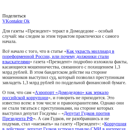
Поделиться
VKontakte
Ok
Для газеты «Президент» теракт в Домодедове – особый
случай: мы следим за этим терактом практически с самого
начала.
Всё начало с того, что в статье «
Как украсть миллиард в
пореформенной России, или почему должники стали
взыскателями
» газета «Президент» подробно изложила факты,
касающиеся мошенничества, связанного с похищением 1,3
млрд рублей. В этом бандитском действе на стороне
мошенников выступил суд, который позволил преступникам
завладеть 1,3 млрд рублей по поддельной финансовой бумаге.
О том, что сам «
Аэропорт «Домодедово» как зеркало
российской коррупции
», и говорить не приходится. Это
известно всем: в том числе и правоохранителям. Однако они
не стали тягаться с преступниками, на стороне которых
выступил депутат Госдумы – «
Депутат Гудков против
Президента РФ
». А сам Гудков, не разобравшись и не
подумав, стал «наезжать» на газету «Президент»: «
Коррупция
в действии: депутат Гудков устроил травлю СМИ в интересах