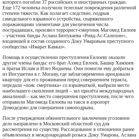
которого погибли 37 российских и иностранных граждан.
Еще 172 человека получили телесные повреждения различной
степени тяжести. Как полагает следствие, подрыв
самодельного взрывного устройства, снаряженного
поражающими элементами для увеличения числа
пострадавших, произвел террорист-смертник Магомед Евлоев
– участник банды Аслана Бютукаева «Рияд-Ас-Салихин»,
входившей в состав созданного Доку Умаровым преступного
сообщества «Имарат Кавказ».
Помощь в осуществлении преступления Евлоеву оказали
другие члены банды: его брат Ахмед Евлоев, Башир Хамхоев
и братья Ислам и Илез Яндиевы. Они помогли ему добраться
из Ингушетии в г. Москву, где заблаговременно арендовали
квартиру для его проживания перед совершением теракта,
передали «пояс смертника» со взрывчаткой, выбрали место
наибольшего скопления людей – зал прилёта международных
авиалиний – как место совершения преступления, после чего
отправили Магомеда Евлоева на такси в аэропорт
Домодедово для совершения самоподрыва.
После утверждения обвинительного заключения уголовное
дело направлено в Московский областной суд для
рассмотрения по существу. Расследование в отношении ранее
объявленных в международный розыск Доку Умарова, Аслана