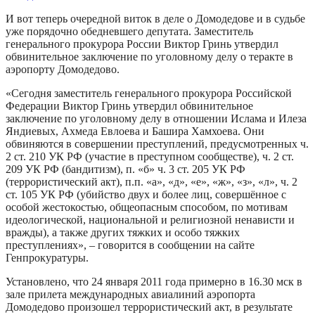
И вот теперь очередной виток в деле о Домодедове и в судьбе
уже порядочно обедневшего депутата. Заместитель
генерального прокурора России Виктор Гринь утвердил
обвинительное заключение по уголовному делу о теракте в
аэропорту Домодедово.
«Сегодня заместитель генерального прокурора Российской
Федерации Виктор Гринь утвердил обвинительное
заключение по уголовному делу в отношении Ислама и Илеза
Яндиевых, Ахмеда Евлоева и Башира Хамхоева. Они
обвиняются в совершении преступлений, предусмотренных ч.
2 ст. 210 УК РФ (участие в преступном сообществе), ч. 2 ст.
209 УК РФ (бандитизм), п. «б» ч. 3 ст. 205 УК РФ
(террористический акт), п.п. «а», «д», «е», «ж», «з», «л», ч. 2
ст. 105 УК РФ (убийство двух и более лиц, совершённое с
особой жестокостью, общеопасным способом, по мотивам
идеологической, национальной и религиозной ненависти и
вражды), а также других тяжких и особо тяжких
преступлениях», – говорится в сообщении на сайте
Генпрокуратуры.
Установлено, что 24 января 2011 года примерно в 16.30 мск в
зале прилета международных авиалиний аэропорта
Домодедово произошел террористический акт, в результате