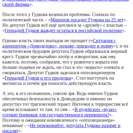
своей фирмы
».
После этого у Гудкова возникли проблемы. Сначала по
политической части – «
Миронов посадит Гудкова на 25 лет
».
Но депутат Гудков всё ещё цеплялся за «дружбу» с властью –
«
Геннадий Гудков жаждет остаться в российской политике
».
Однако власть таких выпадов не прощает («
Ситуация с
аэропортом «Домодедово», похоже, приходит в норму
»), и на
политическом будущем депутата Гудков образовался жирный
крест. Гудков чрезвычайно хитёр и изворотлив, как ему
кажется, поэтому, сообразив, что у развитого корыта ему
больше подачки не ждать, он стал в это «корыто» плевать и
сморкаться. Депутат Гудков заделался оппозиционером
«
Геннадий Гудков и его проделки
». Стал выступать на
митингах и почём зря поносить действующую власть.
А это, в его положении, совсем зря. Ведь именно Гудков
обеспечивал безопасность в Домодедове и именно он
допустил тот трагический теракт. Ниточки к террористам всё
время всплывают то там, то сям – «
В иудейских «вузах»
готовят боевиков для государственного переворота?
».
Поэтому и ожидания новоявленного «оппозиционера»
неважные – «
Не переживайте: депутата Гудкова разорят и
посадят
».