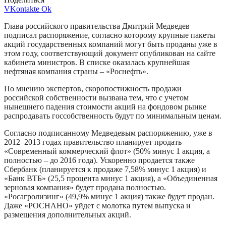
VKontakte
Ok
Глава российского правительства Дмитрий Медведев
подписал распоряжение, согласно которому крупные пакеты
акций государственных компаний могут быть проданы уже в
этом году, соответствующий документ опубликован на сайте
кабинета министров. В списке оказалась крупнейшая
нефтяная компания страны – «Роснефть».
По мнению экспертов, скоропостижность продажи
российской собственности вызвана тем, что с учетом
нынешнего падения стоимости акций на фондовом рынке
распродавать госсобственность будут по минимальным ценам.
Согласно подписанному Медведевым распоряжению, уже в
2012–2013 годах правительство планирует продать
«Современный коммерческий флот» (50% минус 1 акция, а
полностью – до 2016 года). Ускоренно продается также
Сбербанк (планируется к продаже 7,58% минус 1 акция) и
«Банк ВТБ» (25,5 процента минус 1 акция), а «Объединенная
зерновая компания» будет продана полностью.
«Росагролизинг» (49,9% минус 1 акция) также будет продан.
Даже «РОСНАНО» уйдет с молотка путем выпуска и
размещения дополнительных акций.