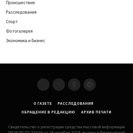
Происшествия
(107)
Расследования
(91)
Спорт
(57)
Фотогалерея
(6)
Экономика и бизнес
(252)
YouTube
VKontakte
LinkedIn
Flickr
О ГАЗЕТЕ
РАССЛЕДОВАНИЯ
ОБРАЩЕНИЕ В РЕДАКЦИЮ
АРХИВ ПЕЧАТИ
Свидетельство о регистрации средства массовой информации
ПИ № ФС77-74039 от 29 октября 2018, выдано в Федеральной