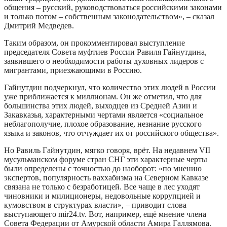
общения – русский, руководствоваться российскими законами
и только потом – собственным законодательством», – сказал
Дмитрий Медведев.
Таким образом, он прокомментировал выступление
председателя Совета муфтиев России Равиля Гайнутдина,
заявившего о необходимости работы духовных лидеров с
мигрантами, приезжающими в Россию.
Гайнутдин подчеркнул, что количество этих людей в России
уже приближается к миллионам. Он же отметил, что для
большинства этих людей, выходцев из Средней Азии и
Закавказья, характерными чертами является «социальное
неблагополучие, плохое образование, незнание русского
языка и законов, что отчуждает их от российского общества».
Но Равиль Гайнутдин, мягко говоря, врёт. На недавнем VII
мусульманском форуме стран СНГ эти характерные черты
были определены с точностью до наоборот: «по мнению
экспертов, популярность ваххабизма на Северном Кавказе
связана не только с безработицей. Все чаще в лес уходят
чиновники и милиционеры, недовольные коррупцией и
кумовством в структурах власти», – приводит слова
выступающего mir24.tv. Вот, например, ещё мнение члена
Совета Федерации от Амурской области Амира Галлямова.