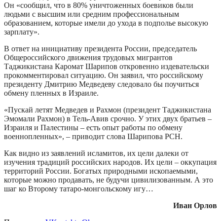
Он «сообщил, что в 80% уничтоженных боевиков были
людьми с высшим или средним профессиональным
образованием, которые имели до ухода в подполье высокую
зарплату».
В ответ на инициативу президента России, председатель
Общероссийского движения трудовых мигрантов
Таджикистана Каромат Шарипов откровенно издевательски
прокомментировал ситуацию. Он заявил, что российскому
президенту Дмитрию Медведеву следовало бы поучиться
обмену пленных в Израиле.
«Пускай летят Медведев и Рахмон (президент Таджикистана
Эмомали Рахмон) в Тель-Авив срочно. У этих двух братьев –
Израиля и Палестины – есть опыт работы по обмену
военнопленных», – приводит слова Шарипова РСН.
Как видно из заявлений исламитов, их цели далеки от
изучения традиций российских народов. Их цели – оккупация
территорий России. Богатых природными ископаемыми,
которые можно продавать, не будучи цивилизованным. А это
шаг ко Второму татаро-монгольскому игу…
Иван Орлов