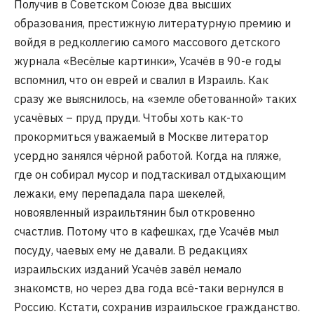
Получив в Советском Союзе два высших
образования, престижную литературную премию и
войдя в редколлегию самого массового детского
журнала «Весёлые картинки», Усачёв в 90-е годы
вспомнил, что он еврей и свалил в Израиль. Как
сразу же выяснилось, на «земле обетованной» таких
усачёвых – пруд пруди. Чтобы хоть как-то
прокормиться уважаемый в Москве литератор
усердно занялся чёрной работой. Когда на пляже,
где он собирал мусор и подтаскивал отдыхающим
лежаки, ему перепадала пара шекелей,
новоявленный израильтянин был откровенно
счастлив. Потому что в кафешках, где Усачёв мыл
посуду, чаевых ему не давали. В редакциях
израильских изданий Усачёв завёл немало
знакомств, но через два года всё-таки вернулся в
Россию. Кстати, сохранив израильское гражданство.