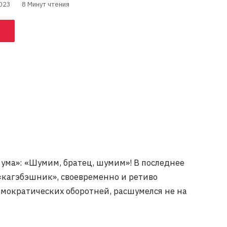
023
8 Минут чтения
от ума»: «Шумим, братец, шумим»! В последнее
«кагэбэшник», своевременно и ретиво
мократических оборотней, расшумелся не на