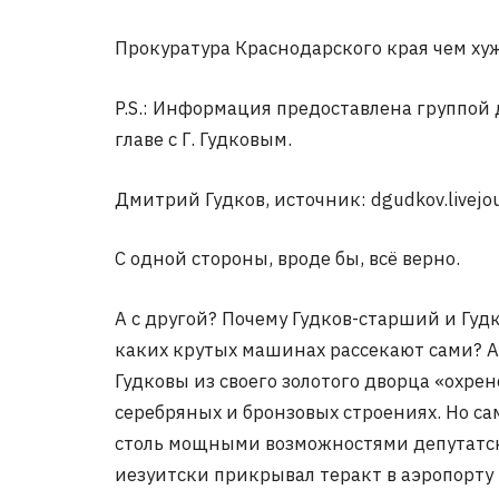
Прокуратура Краснодарского края чем хуже
P.S.: Информация предоставлена группой 
главе с Г. Гудковым.
Дмитрий Гудков, источник: dgudkov.livejou
С одной стороны, вроде бы, всё верно.
А с другой? Почему Гудков-старший и Гу
каких крутых машинах рассекают сами? А т
Гудковы из своего золотого дворца «охрен
серебряных и бронзовых строениях. Но са
столь мощными возможностями депутатских
иезуитски прикрывал теракт в аэропорту