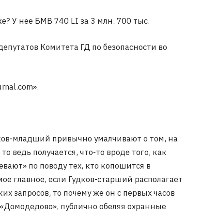
? У нее БМВ 740 LI за 3 млн. 700 тыс.
депутатов Комитета ГД по безопасности во
rnal.com».
дков-младший привычно умалчивают о том, на
о ведь получается, что-то вроде того, как
евают» по поводу тех, кто копошится в
мое главное, если Гудков-старший располагает
 запросов, то почему же он с первых часов
 «Домодедово», публично обеляя охранные