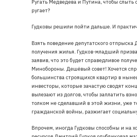
Ругать Медведева и Путина, чтобы слыть 
ругает?
Гудковы решили пойти дальше. И практич
Взять поведение депутатского отпрыска
получения жилья. Гудков-младший призв
заявив, что это будет справедливое получе
Минобороны. Дешёвый совет! Хочется спро
большинства строящихся квартир в ныне
инвесторы, которые зачастую сводят концы
вылезают из долгов, чтобы заплатить взн
толком не сделавший в этой жизни, уже т
гражданской войны, разжигает социальну
Впрочем, иногда Гудковы способны и на х
ресурсов Дмитрий Гудков опубликовал мат