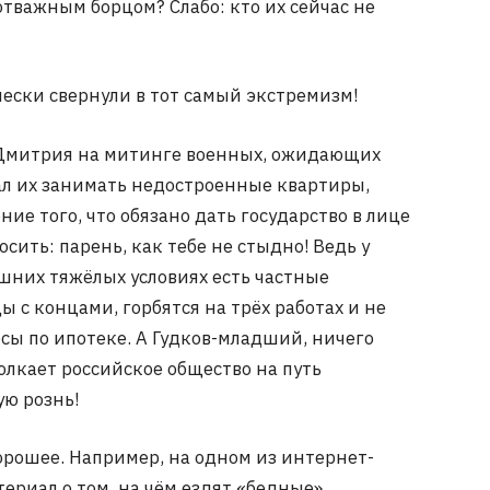
отважным борцом? Слабо: кто их сейчас не
ески свернули в тот самый экстремизм!
 Дмитрия на митинге военных, ожидающих
ал их занимать недостроенные квартиры,
ние того, что обязано дать государство в лице
сить: парень, как тебе не стыдно! Ведь у
шних тяжёлых условиях есть частные
 с концами, горбятся на трёх работах и не
осы по ипотеке. А Гудков-младший, ничего
олкает российское общество на путь
ю рознь!
орошее. Например, на одном из интернет-
ериал о том, на чём ездят «бедные»