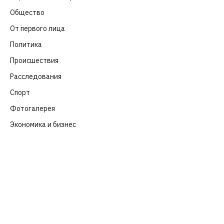
Общество
(652)
От первого лица
(40)
Политика
(282)
Происшествия
(107)
Расследования
(91)
Спорт
(57)
Фотогалерея
(6)
Экономика и бизнес
(252)