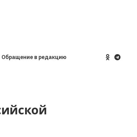
Обращение в редакцию
YouTube
VKontakte
LinkedIn
Flickr
сийской