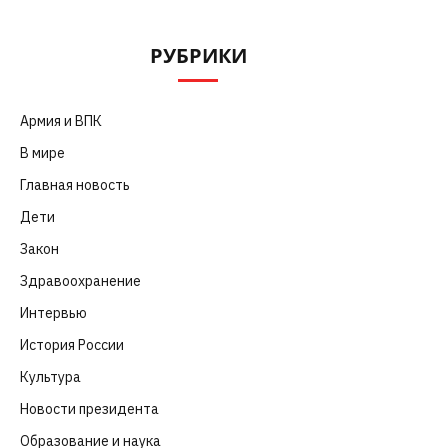
РУБРИКИ
Армия и ВПК
(252)
В мире
(101)
Главная новость
(4 664)
Дети
(41)
Закон
(318)
Здравоохранение
(83)
Интервью
(63)
История России
(39)
Культура
(261)
Новости президента
(329)
Образование и наука
(98)