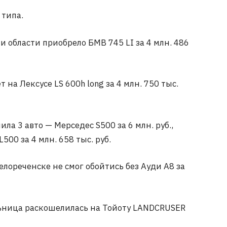
 типа.
 области приобрело БМВ 745 LI за 4 млн. 486
а Лексусе LS 600h long за 4 млн. 750 тыс.
а 3 авто — Мерседес S500 за 6 млн. руб.,
L500 за 4 млн. 658 тыс. руб.
лореченске не смог обойтись без Ауди А8 за
льница раскошелилась на Тойоту LANDCRUSER