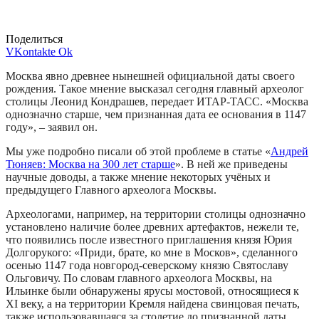
Поделиться
VKontakte
Ok
Москва явно древнее нынешней официальной даты своего
рождения. Такое мнение высказал сегодня главный археолог
столицы Леонид Кондрашев, передает ИТАР-ТАСС. «Москва
однозначно старше, чем признанная дата ее основания в 1147
году», – заявил он.
Мы уже подробно писали об этой проблеме в статье «
Андрей
Тюняев: Москва на 300 лет старше
». В ней же приведены
научные доводы, а также мнение некоторых учёных и
предыдущего Главного археолога Москвы.
Археологами, например, на территории столицы однозначно
установлено наличие более древних артефактов, нежели те,
что появились после известного приглашения князя Юрия
Долгорукого: «Приди, брате, ко мне в Москов», сделанного
осенью 1147 года новгород-северскому князю Святославу
Ольговичу. По словам главного археолога Москвы, на
Ильинке были обнаружены ярусы мостовой, относящиеся к
XI веку, а на территории Кремля найдена свинцовая печать,
также использовавшаяся за столетие до признанной даты