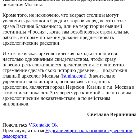
рождения Москвы.
Кроме того, не исключено, что возраст столицы могут
увеличить раскопки в Средних торговых рядах, что возле
храма Василия Блаженного, или на территории бывшей
гостиницы «Россия», когда там возобновятся строительные
работы, которым по закону должны предшествовать
археологические раскопки.
И хотя не всякая археологическая находка становится
настолько однозначным свидетельством, чтобы сразу
пересмотреть сложившиеся представления. Но «понятно
стремление сделать свою историю древнее», – подытожил
главный археолог Москвы (
istmira.com
). Значительно
удревнили свою историю, основываясь на данных
археологии, являются города Иерихон, Казань и т.д. Москва в
этом списке пока остаётся чересчур скромной – не по своим
археологическим доказательствам, а по действиям
чиновников.
Светлана Вершинина
Поделиться
VKontakte
Ok
Предыдущая статья
Нургалиевщина как осколки суверенной
демократии