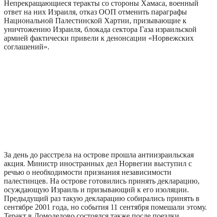
Непрекращающиеся теракты со стороны Хамаса, военный
ответ на них Израиля, отказ ООП отменить параграфы
Национальной Палестинской Хартии, призывающие к
уничтожению Израиля, блокада сектора Газа израильской
армией фактически привели к денонсации «Норвежских
соглашений».
За день до расстрела на острове прошла антиизраильская
акция. Министр иностранных дел Норвегии выступил с
речью о необходимости признания независимости
палестинцев. На острове готовились принять декларацию,
осуждающую Израиль и призывающий к его изоляции.
Предыдущий раз такую декларацию собирались принять в
сентябре 2001 года, но события 11 сентября помешали этому.
Теракт в Домодедово состоялся также после поездки