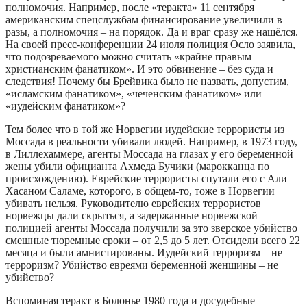
полномочия. Например, после «теракта» 11 сентября
американским спецслужбам финансирование увеличили в
разы, а полномочия – на порядок. Да и враг сразу же нашёлся.
На своей пресс-конференции 24 июля полиция Осло заявила,
что подозреваемого можно считать «крайне правым
христианским фанатиком». И это обвинение – без суда и
следствия! Почему бы Брейвика было не назвать, допустим,
«исламским фанатиком», «чеченским фанатиком» или
«иудейским фанатиком»?
Тем более что в той же Норвегии иудейские террористы из
Моссада в реальности убивали людей. Например, в 1973 году,
в Лиллехаммере, агенты Моссада на глазах у его беременной
жены убили официанта Ахмеда Бучики (марокканца по
происхождению). Еврейские террористы спутали его с Али
Хасаном Саламе, которого, в общем-то, тоже в Норвегии
убивать нельзя. Руководителю еврейских террористов
норвежцы дали скрыться, а задержанные норвежской
полицией агенты Моссада получили за это зверское убийство
смешные тюремные сроки – от 2,5 до 5 лет. Отсидели всего 22
месяца и были амнистированы. Иудейский терроризм – не
терроризм? Убийство евреями беременной женщины – не
убийство?
Вспоминая теракт в Болонье 1980 года и досудебные