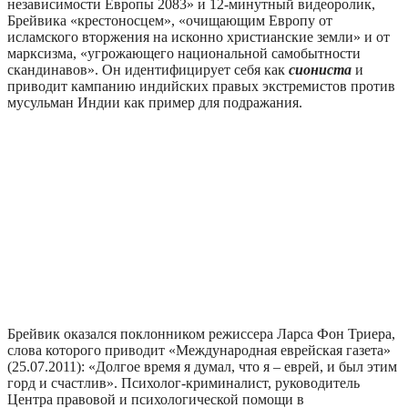
независимости Европы 2083» и 12-минутный видеоролик,
Брейвика «крестоносцем», «очищающим Европу от
исламского вторжения на исконно христианские земли» и от
марксизма, «угрожающего национальной самобытности
скандинавов». Он идентифицирует себя как
сиониста
и
приводит кампанию индийских правых экстремистов против
мусульман Индии как пример для подражания.
Брейвик оказался поклонником режиссера Ларса Фон Триера,
слова которого приводит «Международная еврейская газета»
(25.07.2011): «Долгое время я думал, что я – еврей, и был этим
горд и счастлив». Психолог-криминалист, руководитель
Центра правовой и психологической помощи в