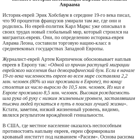
Авраама
Историк-еврей Эрик Хобсбаум в середине 19-го века писал,
что 90 процентов французов умирали там же, где они и
родились. Но еврей-политик Карл Маркс уже описывал в
своих трудах новый глобальный мир, который строился на
мигрантах-евреях. Они, по определению историка-еврея
Аврама Леона, составили торговую нацию-класс в
средневековых государствах Западной Европы.
Журналист-еврей Артем Кирпиченок обосновывает наплыв
евреев в Европу так: «
Одной из причин растущей миграции
еврейского населения был демографический бум. Если в начале
19-го века численность евреев во всем мире составляла 2,2
млн. человек (80% из них проживали в Европе), то концу
столетия их число выросло до 10,5 млн. человек. Из них в
Европе проживало 8,5 млн. человек. Высокая рождаемость
шла рука об руку с низким жизненным уровнем, заставлявшим
тысячи людей пускаться в путь в поисках лучшей жизни
».
Кстати, заметим, низкий жизненный уровень, видимо,
являлся результатом врождённой гениальности.
В США, где местное население оказалось неспособным
противостоять наплыву евреев, евреи сформировали
кровавый институт под названием «Расизм». Основа расизма