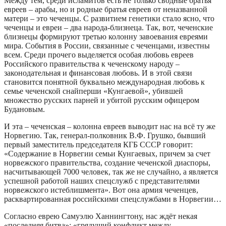
Между тем, среди исламитов есть не только сводные братья
евреев – арабы, но и родные братья евреев от неназванной
матери – это чеченцы. С развитием генетики стало ясно, что
чеченцы и евреи – два народа-близнеца. Так, вот, чеченские
близнецы формируют третью колонну завоевания евреями
мира. События в России, связанные с чеченцами, известны
всем. Среди прочего выделяется особая любовь евреев
Российского правительства к чеченскому народу –
законодательная и финансовая любовь. И в этой связи
становится понятной буквально международная любовь к
семье чеченской снайперши «Кунгаевой», убившей
множество русских парней и убитой русским офицером
Будановым.
И эта – чеченская – колонна евреев выводит нас на всё ту же
Норвегию. Так, генерал-полковник В.Ф. Грушко, бывший
первый заместитель председателя КГБ СССР говорит:
«Содержание в Норвегии семьи Кунгаевых, причем за счет
норвежского правительства, создание чеченской диаспоры,
насчитывающей 7000 человек, так же не случайно, а является
успешной работой наших спецслужб с представителями
норвежского истеблишмента». Вот она армия чеченцев,
расквартированная российскими спецслужбами в Норвегии…
Согласно еврею Самуэлю Ханнингтону, нас ждёт некая
«последняя битва»: «грядущий конфликт между