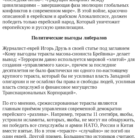
цивилизациями – завершающая фаза эволюции глобальных
конфликтов в современном мире». В этой войне, красочно
описанной в еврейском и арабском Апокалипсисе, должен
победить только еврейский народ, Который уничтожит
европейскую и русскую цивилизации.
Политические выгоды либералов
Журналист-еврей Игорь Друзь в своей статье под заглавием
«Кому выгодны теракты масона-сиониста Брейвика» делает
вывод: «Терроризм давно используется мировой «элитой» для
создания «управляемого хаоса», причем за последние
десятилетия не было фактически ни одного по-настоящему
крупного теракта, который бы не усиливал власть Западной
олигархии и не ослаблял бы права и свободы людей, усиливая
власть спецслужб и финансовое могущество
Транснациональных Корпораций».
По его мнению, срежиссированные теракты являются
главным приёмом управления современной демократии
еврейского «разлива». Например, теракты 11 сентября, якобы,
устроили исламиты, которых, якобы, не могут ни обнаружить,
ни победить все спецслужбы и армии НАТО, России и Китая
вместе взятые. Но в этом «теракте» «случайно» не погиб ни
один еврей. Другой пример. Большинство историков считают,