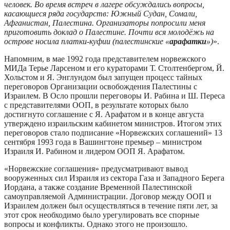
человек. Во время встреч в лагере обсуждались вопросы,
касающиеся ряда государств: Южный Судан, Сомали,
Афганистан, Палестина. Организаторы попросили меня
приготовить доклад о Палестине. Почти вся молодёжь на
острове носила платки-куфии (палестинские «
арафатки
»)
».
Напомним, в мае 1992 года представителем норвежского
МИДа Терье Ларсеном и его кураторами Т. Столтенбергом, Й.
Хольстом и Я. Энглундом был запущен процесс тайных
переговоров Организации освобождения Палестины с
Израилем. В Осло прошли переговоры И. Рабина и Ш. Переса
с представителями ООП, в результате которых было
достигнуто соглашение с Я. Арафатом и в конце августа
утверждено израильским кабинетом министров. Итогом этих
переговоров стало подписание «Норвежских соглашений» 13
сентября 1993 года в Вашингтоне премьер – министром
Израиля И. Рабином и лидером ООП Я. Арафатом.
«Норвежские соглашения» предусматривают вывод
вооруженных сил Израиля из сектора Газа и Западного Берега
Иордана, а также создание Временной Палестинской
самоуправляемой Администрации. Договор между ООП и
Израилем должен был осуществляться в течение пяти лет, за
этот срок необходимо было урегулировать все спорные
вопросы и конфликты. Однако этого не произошло.