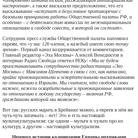
«
откровенно шовинистским, разжигающим антиизраильские
настроения
», а также высказали предположение, что его
высказывание «
вступает в безусловное противоречие с
базовыми принципами работы Общественной палаты РФ, и
особенно – с деятельностью комиссии по межнациональным
отношениям и свободе совести, в которой он состоит
».
Сотрудник пресс-службы Общественной палаты напомнил
евреям, что «
у нас 126 членов, и каждый имеет свою точку
зрения
». Первый канал воздерживается от комментариев.
Главный редактор «Эха Москвы» Алексей Венедиктов в
интервью Радио Свобода ответил РЕКу: «
Мы не будем
приостанавливать сотрудничество радиостанции «Эхо
Москвы» с Максимом Шевченко в связи с его, как написано,
крайне провокационными и оскорбительными высказываниями
по отношению к Израилю. Мы считаем, что свобода слова
важнее, нежели оскорбительные и провокационные заявления
по отношению к любому государству – включая РФ,
гражданами которой мы являемся
».
Вот так: русских марать в Брейвике можно, а евреев в нём же
чуть-чуть запачкать – нет! Это и есть настоящий
мультикультурализм: где одним – мульти и пульти про их
культуру, а другим – настоящий культурализм.
Немного истории колонизации Европы потомками