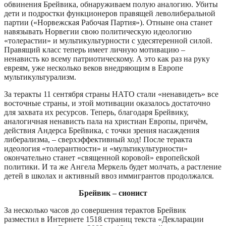
обвинения Брейвика, обнаруживаем полую аналогию. Убиты
дети и подростки функционеров правящей леволиберальной
партии («Норвежская Рабочая Партия»). Отныне она станет
навязывать Норвегии свою политическую идеологию
«толерастии» и мультикультурности с удесятеренной силой.
Правящий класс теперь имеет личную мотивацию –
ненависть ко всему патриотическому. А это как раз на руку
евреям, уже несколько веков внедряющим в Европе
мультикультурализм.
За теракты 11 сентября страны НАТО стали «ненавидеть» все
восточные страны, и этой мотивации оказалось достаточно
для захвата их ресурсов. Теперь, благодаря Брейвику,
аналогичная ненависть пала на христиан Европы, причём,
действия Андерса Брейвика, с точки зрения насаждения
либерализма, – сверхэффективный ход! После теракта
идеология «толерантности» и «мультикультурности»
окончательно станет «священной коровой» европейской
политики. И та же Ангела Меркель будет молчать, а растление
детей в школах и активный ввоз иммигрантов продолжался.
Брейвик – сионист
За несколько часов до совершения терактов Брейвик
разместил в Интернете 1518 страниц текста «Декларации