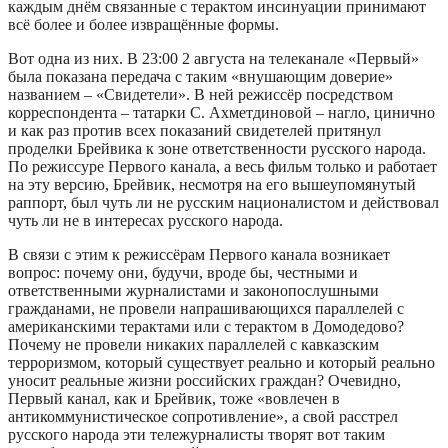
каждым днём связанные с терактом инсинуации принимают
всё более и более извращённые формы.
Вот одна из них. В 23:00 2 августа на телеканале «Первый»
была показана передача с таким «внушающим доверие»
названием – «Свидетели». В ней режиссёр посредством
корреспондента – татарки С. Ахметдиновой – нагло, цинично
и как раз против всех показаний свидетелей притянул
проделки Брейвика к зоне ответственности русского народа.
По режиссуре Первого канала, а весь фильм только и работает
на эту версию, Брейвик, несмотря на его вышеупомянутый
раппорт, был чуть ли не русским националистом и действовал
чуть ли не в интересах русского народа.
В связи с этим к режиссёрам Первого канала возникает
вопрос: почему они, будучи, вроде бы, честными и
ответственными журналистами и законопослушными
гражданами, не провели напрашивающихся параллелей с
американскими терактами или с терактом в Домодедово?
Почему не провели никаких параллелей с кавказским
терроризмом, который существует реально и который реально
уносит реальные жизни российских граждан? Очевидно,
Первый канал, как и Брейвик, тоже «вовлечен в
антикоммунистическое сопротивление», а свой расстрел
русского народа эти тележурналисты творят вот таким