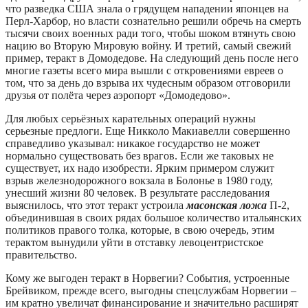
что разведка США знала о грядущем нападении японцев на
Перл-Харбор, но власти сознательно решили обречь на смерть
тысячи своих военных ради того, чтобы шоком втянуть свою
нацию во Вторую Мировую войну. И третий, самый свежий
пример, теракт в Домодедове. На следующий день после него
многие газеты всего мира вышли с откровениями евреев о
том, что за день до взрыва их чудесным образом отговорили
друзья от полёта через аэропорт «Домодедово».
Для любых серьёзных карательных операций нужны
серьезные предлоги. Еще Никколо Макиавелли совершенно
справедливо указывал: никакое государство не может
нормально существовать без врагов. Если же таковых не
существует, их надо изобрести. Ярким примером служит
взрыв железнодорожного вокзала в Болонье в 1980 году,
унесший жизни 80 человек. В результате расследования
выяснилось, что этот теракт устроила
масонская ложа
П-2,
объединившая в своих рядах большое количество итальянских
политиков правого толка, которые, в свою очередь, этим
терактом вынудили уйти в отставку левоцентристское
правительство.
Кому же выгоден теракт в Норвегии? События, устроенные
Брейвиком, прежде всего, выгодны спецслужбам Норвегии –
им кратно увеличат финансирование и значительно расширят