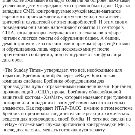
Ещё более лживыми выглядят события на острове: даже сами
уцелевшие дети утверждают, что стрелков было двое. Однако
западные СМИ, контролируемые кучкой медиа-магнатов
еврейского происхождения, виртуозно уводят читателей,
зрителей и слушателей от этих подробностей. И этим своим
поведением они вновь напоминают события 11 сентября в
США, когда дикторы американских телеканалов в эфире
читали с листков тексты об обрушении башен. А башни,
демонстрируемые за их спинами в прямом эфире, ещё стояли
и обрушивались лишь через несколько минут после
прочтённых сообщений, под пурпурные от конфуза лица
дикторов.
«The Sunday Times» утверждает, что всё, необходимое для
терактов, Брейвик приобрёл через «eBay». Британская
компания снабдила Брейвика оборудованием для
производства пуль с отравленными наконечниками. Британец,
проживающий в США, продал Брейвику общевойсковой
защитный костюм «ХазМат», который надевают при тушении
пожаров или попадании в зону действия высокотоксичных
элементов. Как передает ИТАР-ТАСС, именно в этом костюме
Брейвик и производил соединительные реакции химических
веществ для производства своей бомбы. И, хотя все сделки на
«eBay» отслеживает служба британской контрразведки Ми-5,
последняя не стала мешать готовящемуся теракту.