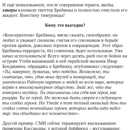
И ещё немаловажное, после совершения теракта, якобы,
хакеры
взломали твиттер Брейвика и полностью очистили его
аккаунт. Воистину тимуровцы!
Кому это выгодно?
«Консерватизм» Брейвика, мягко сказать, своеобразен: он
любит и уважает сионизм, считая его союзником в борьбе
против арабов, довольно терпим к извращенцам. Этот образ
Брейвика-террориста, без сомнения, будет использован. Уже
начал использоваться! Всего через десять дней после бойни на
острове Утейя вышивший в ней еврейский мальчик Ивар
Бенджамин, обращаясь к Брейвику, опубликовал следующее:
«
Ты, наверное, думаешь, что победил. Возможно, ты
считаешь, что, убив моих друзей и товарищей, ты
уничтожил Рабочую партию и людей во всем мире, которые
верят в многокультурное общество. Знай же, что ты
потерпел неудачу. Ты описываешь сам себя как героя, как
рыцаря. Ты не герой. Но можешь быть уверен в следующем:
ты создал героев. На Утейе в тот теплый июльский день ты
создал сотни величайших героев, которых когда-либо видел
мир: ты объединил все человечество
».
Другой пример. СМИ сейчас тиражируют высказывание
барменши Кассандры, у которой бойфренд – мусульманин: