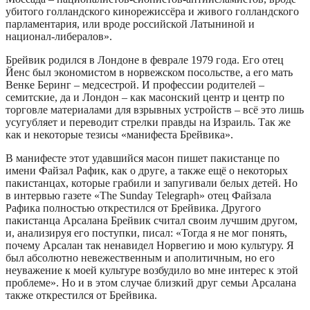
убитого голландского кинорежиссёра и живого голландского
парламентария, или вроде российской Латыниной и
национал-либералов».
Брейвик родился в Лондоне в феврале 1979 года. Его отец
Йенс был экономистом в норвежском посольстве, а его мать
Венке Беринг – медсестрой. И профессии родителей –
семитские, да и Лондон – как масонский центр и центр по
торговле материалами для взрывных устройств – всё это лишь
усугубляет и переводит стрелки правды на Израиль. Так же
как и некоторые тезисы «манифеста Брейвика».
В манифесте этот удавшийся масон пишет пакистанце по
имени Файзал Рафик, как о друге, а также ещё о некоторых
пакистанцах, которые грабили и запугивали белых детей. Но
в интервью газете «The Sunday Telegraph» отец Файзала
Рафика полностью открестился от Брейвика. Другого
пакистанца Арсалана Брейвик считал своим лучшим другом,
и, анализируя его поступки, писал: «Тогда я не мог понять,
почему Арсалан так ненавидел Норвегию и мою культуру. Я
был абсолютно невежественным и аполитичным, но его
неуважение к моей культуре возбудило во мне интерес к этой
проблеме». Но и в этом случае близкий друг семьи Арсалана
также открестился от Брейвика.