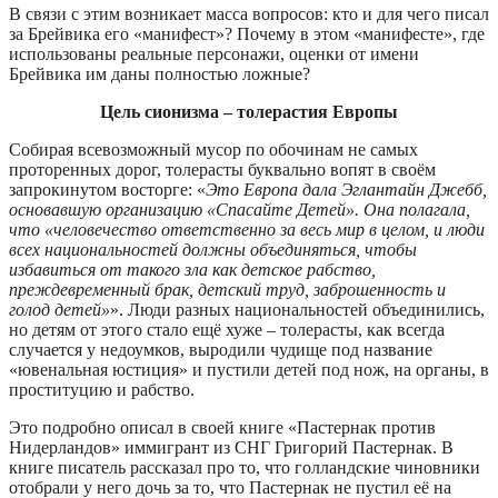
В связи с этим возникает масса вопросов: кто и для чего писал
за Брейвика его «манифест»? Почему в этом «манифесте», где
использованы реальные персонажи, оценки от имени
Брейвика им даны полностью ложные?
Цель сионизма – толерастия Европы
Собирая всевозможный мусор по обочинам не самых
проторенных дорог, толерасты буквально вопят в своём
запрокинутом восторге: «
Это Европа дала Эглантайн Джебб,
основавшую организацию «Спасайте Детей». Она полагала,
что «человечество ответственно за весь мир в целом, и люди
всех национальностей должны объединяться, чтобы
избавиться от такого зла как детское рабство,
преждевременный брак, детский труд, заброшенность и
голод детей»
». Люди разных национальностей объединились,
но детям от этого стало ещё хуже – толерасты, как всегда
случается у недоумков, выродили чудище под название
«ювенальная юстиция» и пустили детей под нож, на органы, в
проституцию и рабство.
Это подробно описал в своей книге «Пастернак против
Нидерландов» иммигрант из СНГ Григорий Пастернак. В
книге писатель рассказал про то, что голландские чиновники
отобрали у него дочь за то, что Пастернак не пустил её на