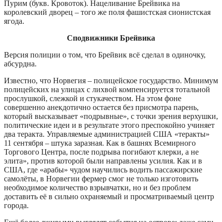
Пурим (букв. Кровоток). Нацеливание Брейвика на
королевский дворец – того же поля фашистская сионистская
ягода.
Сподвижники Брейвика
Версия полиции о том, что Брейвик всё сделал в одиночку,
абсурдна.
Известно, что Норвегия – полицейское государство. Минимум
полицейских на улицах с лихвой компенсируется тотальной
прослушкой, слежкой и стукачеством. На этом фоне
совершенно анекдотично остается без присмотра парень,
который высказывает «подрывные», с точки зрения верхушки,
политические идеи и в результате этого преспокойно учиняет
два теракта. Управляемые администрацией США «теракты»
11 сентября – штука заразная. Как в башнях Всемирного
Торгового Центра, после подрыва погибают клерки, а не
элита», против которой были направлены усилия. Как и в
США, где «арабы» чудом научились водить пассажирские
самолёты, в Норвегии фермер смог не только изготовить
необходимое количество взрывчатки, но и без проблем
доставить её в сильно охраняемый и просматриваемый центр
города.