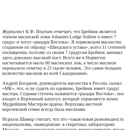
Журналист К.Ф. Ипатьев отмечает, что Брейвик является
членом масонской ложи Johannes Lodge Soilene и имеет 7
градус и титул «рыцаря Востока». В норвежском масонстве,
созданном по образцу «Шведского устава», всего 11 степеней
посвящения, поэтому со своим 7 градусом Брейвик занимал
здесь довольно высокий пост. Всего же в Норвегии
насчитывается около 80 масонских лож, а число масонов
перевалило отметку в 25 тысяч человек. Это самое большое
количество масонов во всей Скандинавии.
Андрей Богданов, руководитель масонства в России, сказал
«МК», что, если судить по одеянию, Брейвик имеет градус
мастера. Седьмая ступень называется «рыцарь Востока», она
входит в Верховный капитул, который управляется лично
Мудрейшим Мастером ордена. Верхушка местной
королевской семьи всегда была масонами.
Исраэль Шамир считает, что это «такая новая разновидность
национализма, «выведенная» в секретных лабораториях
Моссада – националистов-сионистов-антиисламистов, вроде