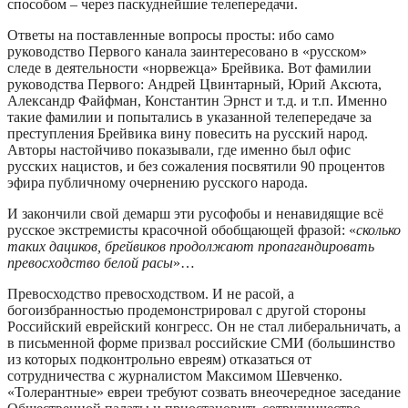
способом – через паскуднейшие телепередачи.
Ответы на поставленные вопросы просты: ибо само
руководство Первого канала заинтересовано в «русском»
следе в деятельности «норвежца» Брейвика. Вот фамилии
руководства Первого: Андрей Цвинтарный, Юрий Аксюта,
Александр Файфман, Константин Эрнст и т.д. и т.п. Именно
такие фамилии и попытались в указанной телепередаче за
преступления Брейвика вину повесить на русский народ.
Авторы настойчиво показывали, где именно был офис
русских нацистов, и без сожаления посвятили 90 процентов
эфира публичному очернению русского народа.
И закончили свой демарш эти русофобы и ненавидящие всё
русское экстремисты красочной обобщающей фразой: «
сколько
таких дациков, брейвиков продолжают пропагандировать
превосходство белой расы
»…
Превосходство превосходством. И не расой, а
богоизбранностью продемонстрировал с другой стороны
Российский еврейский конгресс. Он не стал либеральничать, а
в письменной форме призвал российские СМИ (большинство
из которых подконтрольно евреям) отказаться от
сотрудничества с журналистом Максимом Шевченко.
«Толерантные» евреи требуют созвать внеочередное заседание