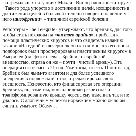
экстремальных ситуациях Михаил Виноградов констатирует:
«Такого рода упорство в достижении целей, изощрённость в
достижении целей в большей степени говорит о наличии у
него
шизофрении
» – типичной еврейской болезни.
Репортеры «The Telegrafe» утверждают, что Брейвик, для того
чтобы стать похожим на «
чистого арийца
», прибегал к
помощи пластических хирургов и что свидетель изданию
заявил: «На одной из вечеринок он сказал мне, что его нос и
подбородок были прооперированы пластическим хирургом в
Америке» (см. фото: слева – Брейвик с еврейской
внешностью, справа он же – почти «чистый ариец»). Эта
операция состоялась в 21 год. Уже тогда, то есть 11 лет назад,
Брейвик был чьим-то агентом и для более успешного
внедрения в норвежский этнос отредактировал свою
внешность. Неизвестно, кто финансировал эти операции
Брейвику, но, заметим, монголоидный разрез глаз и
трансформированную крышку черепа ему изменить так и не
удалось. С алогичным успехом норвежцем можно было бы
считать умытого Обаму…