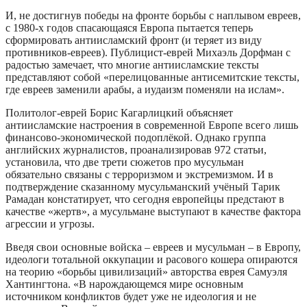
И, не достигнув победы на фронте борьбы с наплывом евреев,
с 1980-х годов спасающаяся Европа пытается теперь
сформировать антиисламский фронт (и теряет из виду
противников-евреев). Публицист-еврей Михаэль Дорфман с
радостью замечает, что многие антиисламские тексты
представляют собой «перелицованные антисемитские тексты,
где евреев заменили арабы, а иудаизм поменяли на ислам».
Политолог-еврей Борис Кагарлицкий объясняет
антиисламские настроения в современной Европе всего лишь
финансово-экономической подоплёкой. Однако группа
английских журналистов, проанализировав 972 статьи,
установила, что две трети сюжетов про мусульман
обязательно связаны с терроризмом и экстремизмом. И в
подтверждение сказанному мусульманский учёный Тарик
Рамадан констатирует, что сегодня европейцы предстают в
качестве «жертв», а мусульмане выступают в качестве фактора
агрессии и угрозы.
Введя свои основные войска – евреев и мусульман – в Европу,
идеологи тотальной оккупации и расового кошера опираются
на теорию «борьбы цивилизаций» авторства еврея Самуэля
Хантингтона. «В нарождающемся мире основным
источником конфликтов будет уже не идеология и не