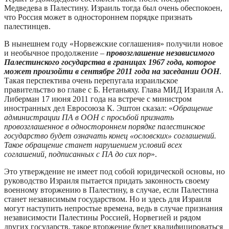
Медведева в Палестину. Израиль тогда был очень обеспокоен,
что Россия может в одностороннем порядке признать
палестинцев.
В нынешнем году «Норвежские соглашения» получили новое
и необычное продолжение –
провозглашение независимого
Палестинского государства в границах 1967 года, которое
может произойти в сентябре 2011 года на заседании ООН
.
Такая перспектива очень перепугала израильское
правительство во главе с Б. Нетаньяху. Глава МИД Израиля А.
Либерман 17 июня 2011 года на встрече с министром
иностранных дел Евросоюза К. Эштон сказал: «
Обращение
администрации ПА в ООН с просьбой признать
провозглашенное в одностороннем порядке палестинское
государство будет означать конец «ословских» соглашений.
Такое обращение станет нарушением условий всех
соглашений, подписанных с ПА до сих пор
».
Это утверждение не имеет под собой юридической основы, но
руководство Израиля пытается придать законность своему
военному вторжению в Палестину, в случае, если Палестина
станет независимым государством. Но и здесь для Израиля
могут наступить непростые времена, ведь в случае признания
независимости Палестины Россией, Норвегией и рядом
других государств, такое вторжение будет квалифицироваться