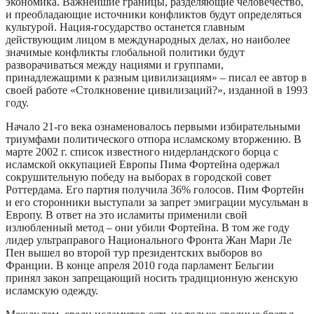
экономика. Важнейшие границы, разделяющие человечество,
и преобладающие источники конфликтов будут определяться
культурой. Нация-государство останется главным
действующим лицом в международных делах, но наиболее
значимые конфликты глобальной политики будут
разворачиваться между нациями и группами,
принадлежащими к разным цивилизациям» – писал ее автор в
своей работе «Столкновение цивилизаций?», изданной в 1993
году.
Начало 21-го века ознаменовалось первыми избирательными
триумфами политического отпора исламскому вторжению. В
марте 2002 г. список известного нидерландского борца с
исламской оккупацией Европы Пима Фортейна одержал
сокрушительную победу на выборах в городской совет
Роттердама. Его партия получила 36% голосов. Пим Фортейн
и его сторонники выступали за запрет эмиграции мусульман в
Европу. В ответ на это исламиты применили свой
излюбленный метод – они убили Фортейна. В том же году
лидер ультраправого Национального Фронта Жан Мари Ле
Пен вышел во второй тур президентских выборов во
Франции. В конце апреля 2010 года парламент Бельгии
принял закон запрещающий носить традиционную женскую
исламскую одежду.