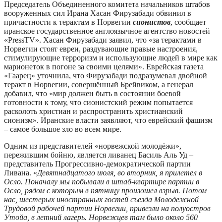
Председатель Объединенного комитета начальников штабов
вооруженных сил Ирана Хасан Фирузабади обвинил в
причастности к терактам в Норвегии
сионистов
, сообщает
иранское государственное англоязычное агентство новостей
«PressTV». Хасан Фирузабади заявил, что «за терактами в
Норвегии стоят евреи, раздувающие правые настроения,
стимулирующие терроризм и использующие людей в мире как
марионеток в погоне за своими целями». Еврейская газета
«Гаарец» уточнила, что Фирузабади подразумевал двойной
теракт в Норвегии, совершённый Брейвиком, а генерал
добавил, что «мир должен быть в состоянии боевой
готовности к тому, что сионистский режим попытается
расколоть христиан и распространить христианский
сионизм». Иранские власти заявляют, что еврейский фашизм
– самое большое зло во всем мире.
Одним из представителей «норвежской молодёжи»,
пережившим бойню, является ливанец Басиль Аль Уд –
представитель Прогрессивно-демократической партии
Ливана. «
Девятнадцатого июля, во вторник, я прилетел в
Осло. Поначалу мы побывали в штаб-квартире партии в
Осло, рядом с которым в пятницу произошел взрыв. Потом
нас, шестерых иностранных гостей съезда Молодежной
Трудовой рабочей партии Норвегии, привезли на полуостров
Утойа, в летний лагерь. Норвежцев там было около 560