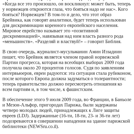
«Когда все это произошло, он воскликнул: может быть, теперь
у норвежцев откроются глаза, что бояться надо не нас». Кого
бояться? Норвежцев? В том-то и дело, что этот образ
Брейвика, как говорят аналитики, будет теперь использован
для дискриминации коренного европейского населения.
Мировое еврейство называет это «позитивной
дискриминацией», навязывая над ним власть разного рода
«меньшинств». «Разделяй и властвуй!» – говорит Библия.
В свою очередь, журналист-мусульманин Амин Иззадиин
пишет, что Брейвик является членом правой норвежской
Партии прогресса, которая на всеобщих выборах 2009 года
получила около 20 процентов голосов. Судя по заявлениям
интервьюеров, евреи радуются: эта ситуация стала рубиконом,
после которого Европа должна задуматься о толерантности;
теперь правительство должно пересмотреть отношения ко
всем партиям и, в том числе, к фашистским.
В обеспечение этого 9 июля 2009 года, во Франции, в Баньоле
и Мезон-Альфор, пригородах Парижа, были задержаны
четверо молодых людей, принадлежащих к Лиге защиты
евреев (LDJ). Задержанные (16-ти, 18-ти, 23- и 36-ти лет)
подозреваются в совершении нападения на здание парижской
библиотеки (NEWSru.co.il).