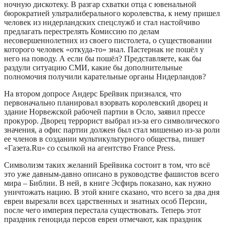
ночную дискотеку. В разгар схватки отца с ювенальной
бюрократией ультралиберального королевства, к нему пришел
человек из нидерландских спецслужб и стал настойчиво
предлагать перестрелять Комиссию по делам
несовершеннолетних из своего пистолета, о существовании
которого человек «откуда-то» знал. Пастернак не пошёл у
него на поводу. А если бы пошёл? Представляете, как бы
раздули ситуацию СМИ, какие бы дополнительные
полномочия получили карательные органы Нидерландов?
На втором допросе Андерс Брейвик признался, что
первоначально планировал взорвать королевский дворец и
здание Норвежской рабочей партии в Осло, заявил прессе
прокурор. Дворец террорист выбрал из-за его символического
значения, а офис партии должен был стал мишенью из-за роли
ее членов в создании мультикультурного общества, пишет
«Газета.Ru» со ссылкой на агентство France Press.
Символизм таких желаний Брейвика состоит в том, что всё
это уже давным-давно описано в руководстве фашистов всего
мира – Библии. В ней, в книге Эсфирь показано, как нужно
уничтожать нацию. В этой книге сказано, что всего за два дня
евреи вырезали всех царственных и знатных особ Персии,
после чего империя перестала существовать. Теперь этот
праздник геноцида персов евреи отмечают, как праздник