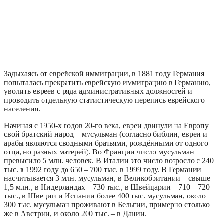
Задыхаясь от еврейской иммиграции, в 1881 году Германия
попыталась прекратить еврейскую иммиграцию в Германию,
уволить евреев с ряда административных должностей и
проводить отдельную статистическую перепись еврейского
населения.
Начиная с 1950-х годов 20-го века, евреи двинули на Европу
свой братский народ – мусульман (согласно библии, евреи и
арабы являются сводными братьями, рождёнными от одного
отца, но разных матерей). Во Франции число мусульман
превысило 5 млн. человек. В Италии это число возросло с 240
тыс. в 1992 году до 650 – 700 тыс. в 1999 году. В Германии
насчитывается 3 млн. мусульман, в Великобритании – свыше
1,5 млн., в Нидерландах – 730 тыс., в Швейцарии – 710 – 720
тыс., в Швеции и Испании более 400 тыс. мусульман, около
300 тыс. мусульман проживают в Бельгии, примерно столько
же в Австрии, и около 200 тыс. – в Дании.