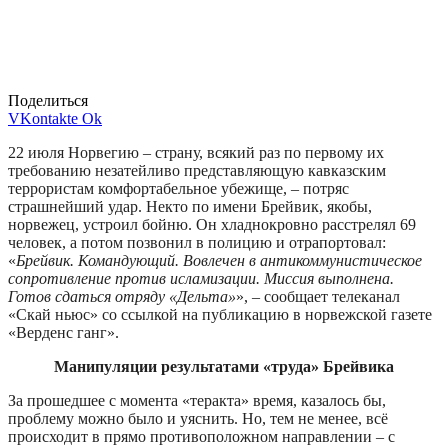
Поделиться
VKontakte
Ok
22 июля Норвегию – страну, всякий раз по первому их
требованию незатейливо представляющую кавказским
террористам комфортабельное убежище, – потряс
страшнейший удар. Некто по имени Брейвик, якобы,
норвежец, устроил бойню. Он хладнокровно расстрелял 69
человек, а потом позвонил в полицию и отрапортовал:
«
Брейвик. Командующий. Вовлечен в антикоммунистическое
сопротивление против исламизации. Миссия выполнена.
Готов сдаться отряду «Дельта»
», – сообщает телеканал
«Скай ньюс» со ссылкой на публикацию в норвежской газете
«Верденс ганг».
Манипуляции результатами «труда» Брейвика
За прошедшее с момента «теракта» время, казалось бы,
проблему можно было и уяснить. Но, тем не менее, всё
происходит в прямо противоположном направлении – с