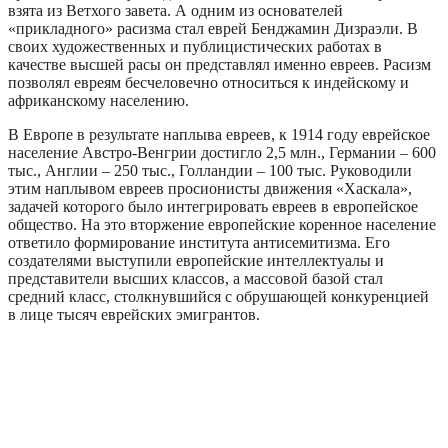
взята из Ветхого завета. А одним из основателей
«прикладного» расизма стал еврей Бенджамин Дизраэли. В
своих художественных и публицистических работах в
качестве высшей расы он представлял именно евреев. Расизм
позволял евреям бесчеловечно относиться к индейскому и
африканскому населению.
В Европе в результате наплыва евреев, к 1914 году еврейское
население Австро-Венгрии достигло 2,5 млн., Германии – 600
тыс., Англии – 250 тыс., Голландии – 100 тыс. Руководили
этим наплывом евреев просионисты движения «Хаскала»,
задачей которого было интегрировать евреев в европейское
общество. На это вторжение европейские коренное население
ответило формирование института антисемитизма. Его
создателями выступили европейские интеллектуалы и
представители высших классов, а массовой базой стал
средний класс, столкнувшийся с обрушающей конкуренцией
в лице тысяч еврейских эмигрантов.