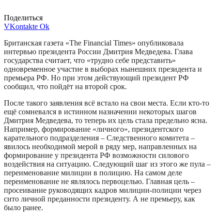
Поделиться
VKontakte
Ok
Британская газета «The Financial Times» опубликовала
интервью президента России Дмитрия Медведева. Глава
государства считает, что «трудно себе представить»
одновременное участие в выборах нынешних президента и
премьера РФ. Но при этом действующий президент РФ
сообщил, что пойдёт на второй срок.
После такого заявления всё встало на свои места. Если кто-то
ещё сомневался в истинном назначении некоторых шагов
Дмитрия Медведева, то теперь их цель стала предельно ясна.
Например, формирование «личного», президентского
карательного подразделения – Следственного комитета –
явилось необходимой мерой в ряду мер, направленных на
формирование у президента РФ возможности силового
воздействия на ситуацию. Следующий шаг из этого же пула –
переименование милиции в полицию. На самом деле
переименование не являлось первоцелью. Главная цель –
просеивание руководящих кадров милиции-полиции через
сито личной преданности президенту. А не премьеру, как
было ранее.