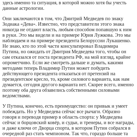
здесь именно та ситуация, в которой можно хотя бы учесть
данные астрологии.
Они заключаются в том, что Дмитрий Медведев по знаку
Зодиака «Дева». Известно, что представители этого знака
никогда не отдают власть, любым способом попавшую к ним
в руки. Это мы видели и на примере Юрия Лужкова. Это мы
наблюдаем и на примере президента Белоруссии Лукашенко.
Не знаю, кто по этой части консультировал Владимира
Путина, но ожидать от Дмитрия Медведева того, чтобы он
сам отказался от поста президента РФ, на мой взгляд, крайне
опрометчиво. Если же смотреть дальше и думать, какими
методами теперь Владимир Путин может побудить
действующего президента отказаться от претензий на
президентское кресло, то, кроме силового варианта, как нам
думается, сегодня другого варианта нет. Скорее всего, именно
поэтому оба друга обзавелись собственными силовыми
ведомствами.
У Путина, конечно, есть преимущество: он привык и умеет
побеждать. Но у Медведева сейчас все рычаги. Образно
говоря и переводя пример в область спорта: у Медведева
сейчас и борцовский ковёр, и судьи, и тренеры, и все награды,
и даже ключи от Дворца спорта, в котором Путин собрался в
очередной раз стать чемпионом. Так что, гораздо больше та