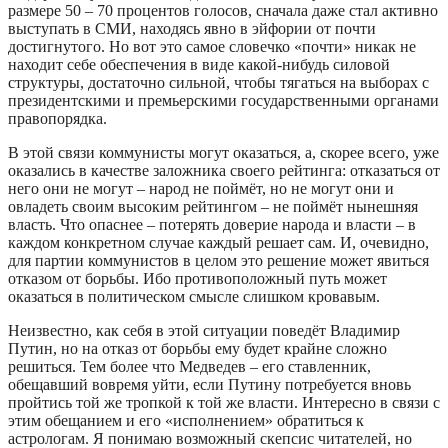
размере 50 – 70 процентов голосов, сначала даже стал активно
выступать в СМИ, находясь явно в эйфории от почти
достигнутого. Но вот это самое словечко «почти» никак не
находит себе обеспечения в виде какой-нибудь силовой
структуры, достаточно сильной, чтобы тягаться на выборах с
президентскими и премьерскими государственными органами
правопорядка.
В этой связи коммунисты могут оказаться, а, скорее всего, уже
оказались в качестве заложника своего рейтинга: отказаться от
него они не могут – народ не поймёт, но не могут они и
овладеть своим высоким рейтингом – не поймёт нынешняя
власть. Что опаснее – потерять доверие народа и власти – в
каждом конкретном случае каждый решает сам. И, очевидно,
для партии коммунистов в целом это решение может явиться
отказом от борьбы. Ибо противоположный путь может
оказаться в политическом смысле слишком кровавым.
Неизвестно, как себя в этой ситуации поведёт Владимир
Путин, но на отказ от борьбы ему будет крайне сложно
решиться. Тем более что Медведев – его ставленник,
обещавший вовремя уйти, если Путину потребуется вновь
пройтись той же тропкой к той же власти. Интересно в связи с
этим обещанием и его «исполнением» обратиться к
астрологам. Я понимаю возможный скепсис читателей, но