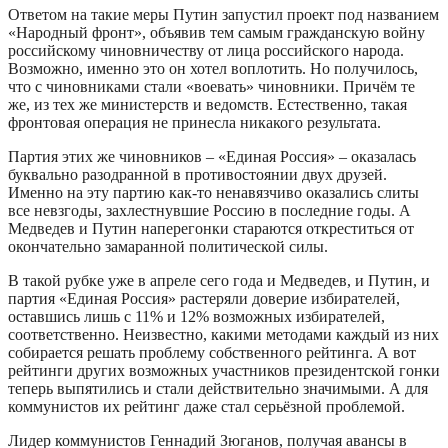
Ответом на такие меры Путин запустил проект под названием
«Народный фронт», объявив тем самым гражданскую войну
российскому чиновничеству от лица российского народа.
Возможно, именно это он хотел воплотить. Но получилось,
что с чиновниками стали «воевать» чиновники. Причём те
же, из тех же министерств и ведомств. Естественно, такая
фронтовая операция не принесла никакого результата.
Партия этих же чиновников – «Единая Россия» – оказалась
буквально разодранной в противостоянии двух друзей.
Именно на эту партию как-то ненавязчиво оказались слиты
все невзгоды, захлестнувшие Россию в последние годы. А
Медведев и Путин наперегонки стараются откреститься от
окончательно замаранной политической силы.
В такой рубке уже в апреле сего года и Медведев, и Путин, и
партия «Единая Россия» растеряли доверие избирателей,
оставшись лишь с 11% и 12% возможных избирателей,
соответственно. Неизвестно, какими методами каждый из них
собирается решать проблему собственного рейтинга. А вот
рейтинги других возможных участников президентской гонки
теперь выпятились и стали действительно значимыми. А для
коммунистов их рейтинг даже стал серьёзной проблемой.
Лидер коммунистов Геннадий Зюганов, получая авансы в