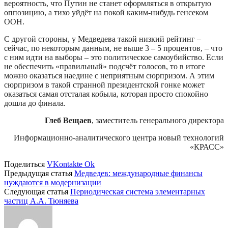
вероятность, что Путин не станет оформляться в открытую
оппозицию, а тихо уйдёт на покой каким-нибудь генсеком
ООН.
С другой стороны, у Медведева такой низкий рейтинг –
сейчас, по некоторым данным, не выше 3 – 5 процентов, – что
с ним идти на выборы – это политическое самоубийство. Если
не обеспечить «правильный» подсчёт голосов, то в итоге
можно оказаться наедине с неприятным сюрпризом. А этим
сюрпризом в такой странной президентской гонке может
оказаться самая отсталая кобыла, которая просто спокойно
дошла до финала.
Глеб Вещаев
, заместитель генерального директора
Информационно-аналитического центра новый технологий
«КРАСС»
Поделиться
VKontakte
Ok
Предыдущая статья
Медведев: международные финансы
нуждаются в модернизации
Следующая статья
Периодическая система элементарных
частиц А.А. Тюняева