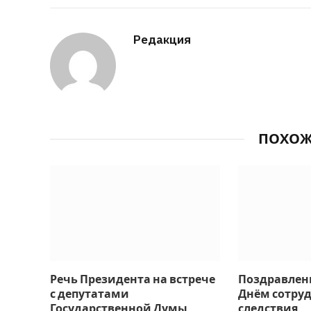
Редакция
ПОХО
Речь Президента на встрече
Поздравлен
с депутатами
Днём сотру
Государственной Думы
следствия