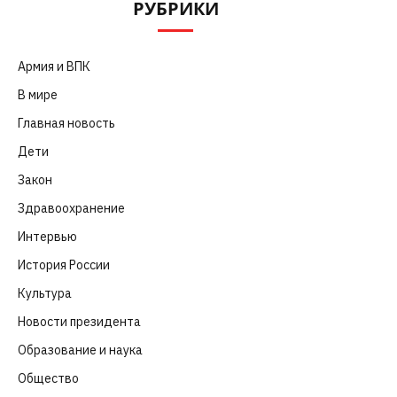
РУБРИКИ
Армия и ВПК
(252)
В мире
(101)
Главная новость
(4 664)
Дети
(41)
Закон
(318)
Здравоохранение
(83)
Интервью
(63)
История России
(39)
Культура
(261)
Новости президента
(329)
Образование и наука
(98)
Общество
(652)