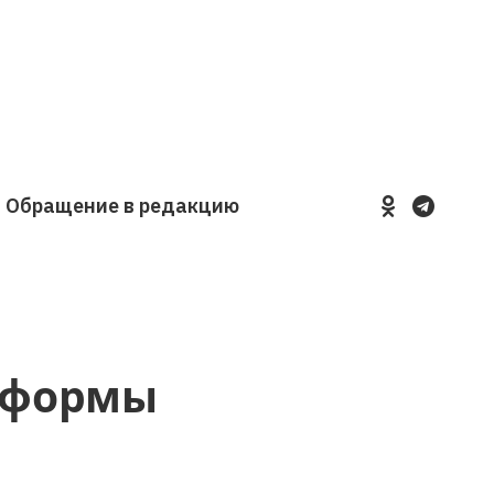
Обращение в редакцию
YouTube
VKontakte
LinkedIn
Flickr
реформы