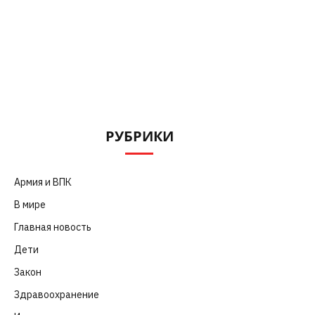
РУБРИКИ
Армия и ВПК
(252)
В мире
(101)
Главная новость
(4 664)
Дети
(41)
Закон
(318)
Здравоохранение
(83)