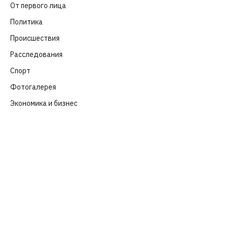
От первого лица
(40)
Политика
(282)
Происшествия
(107)
Расследования
(91)
Спорт
(57)
Фотогалерея
(6)
Экономика и бизнес
(252)