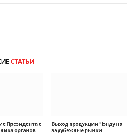
ЖИЕ
СТАТЬИ
ие Президента с
Выход продукции Чэнду на
дника органов
зарубежные рынки