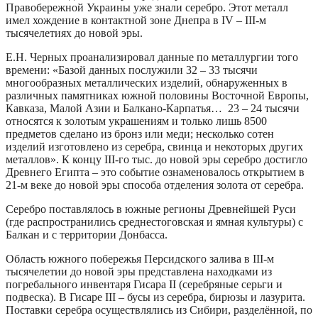
Правобережной Украины уже знали серебро. Этот металл
имел хождение в контактной зоне Днепра в IV – III-м
тысячелетиях до новой эры.
Е.Н. Черных проанализировал данные по металлургии того
времени: «Базой данных послужили 32 – 33 тысячи
многообразных металлических изделий, обнаруженных в
различных памятниках южной половины Восточной Европы,
Кавказа, Малой Азии и Балкано-Карпатья… 23 – 24 тысячи
относятся к золотым украшениям и только лишь 8500
предметов сделано из бронз или меди; несколько сотен
изделий изготовлено из серебра, свинца и некоторых других
металлов». К концу III-го тыс. до новой эры серебро достигло
Древнего Египта – это событие ознаменовалось открытием в
21-м веке до новой эры способа отделения золота от серебра.
Серебро поставлялось в южные регионы Древнейшей Руси
(где распространились среднестоговская и ямная культуры) с
Балкан и с территории Донбасса.
Область южного побережья Персидского залива в III-м
тысячелетии до новой эры представлена находками из
погребального инвентаря Гисара II (серебряные серьги и
подвеска). В Гисаре III – бусы из серебра, бирюзы и лазурита.
Поставки серебра осуществлялись из Сибири, разделённой, по