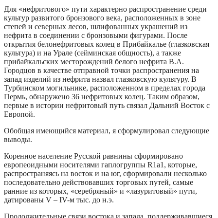
Для «нефритового» пути характерно распространение среди
культур развитого бронзового века, расположенных в зоне
степей и северных лесов, шлифованных украшений из
нефрита в соединении с бронзовыми фигурами. После
открытия белонефритовых колец в Прибайкалье (глазковская
культура) и на Урале (сейминская общность), а также
прибайкальских месторождений белого нефрита В.А.
Городцов в качестве отправной точки распространения на
запад изделий из нефрита назвал глазковскую культуру. В
Турбинском могильнике, расположенном в пределах города
Пермь, обнаружено 36 нефритовых колец. Таким образом,
первые в истории нефритовый путь связал Дальний Восток с
Европой.
Обобщая имеющийся материал, я сформулировал следующие
выводы.
Коренное население Русской равнины сформировано
европеоидными носителями гаплогруппы R1a1, которые,
распространяясь на восток и на юг, сформировали несколько
последовательно действовавших торговых путей, самые
ранние из которых, «серебряный» и «лазуритовый» пути,
датированы V – IV-м тыс. до н.э.
Продолжительные связи востока и запада, поддерживавшиеся