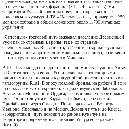
Средиземноморья начался, как полагают исследователи, ещё
во времена египетских фараонов (34 – 24 вв. до н.э.). На
территории Русской равнины находки янтаря связаны с
волосовской культурой (IV – II-е тыс. до н.э.): примерно в 250
могилах собрано в общей сложности около 11700 янтарных
украшений.
«Янтарный» торговый путь связывал население Древнейшей
Руси как со странами Европы, так и со странами
Средиземноморья. В частности, в Греции янтарные бусинки
находим на всем протяжении микенского периода, начиная от
ранних групп шахтных могил в Микенах.
В III – II-м тыс. до н.э. пространства до Енисея, Рудного Алтая
и Восточного Туркестана были освоены европеоидными
племенами андроновской культурной общности, носителями
гаплогруппы R1a1. В эпоху поздней бронзы, на рубеже II-го и
I-го тыс. до н.э. эти европеоиды продвинулись до Забайкалья,
Восточной Монголии и Ордоса, сформировав «нефритовый»
путь. Он протянулся из Зауралья (добыча), через южное
Прибайкалье, через Омск, на Пермь, далее – на Вологду,
Иваново, Ярославль и на Москву. Доходил путь и до Киева.
«Нефритовый» путь доходил до района Куньлунь на
территории современного Синьцзян-Уйгурского района
(Китай).