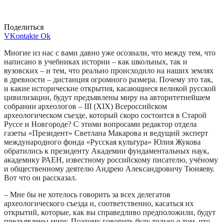
Поделиться
VKontakte
Ok
Многие из нас с вами давно уже осознали, что между тем, что
написано в учебниках истории – как школьных, так и
вузовских – и тем, что реально происходило на наших землях
в древности – дистанция огромного размера. Почему это так,
и какие исторические открытия, касающиеся великой русской
цивилизации, будут предъявлены миру на авторитетнейшем
собрании археологов – III (XIX) Всероссийском
археологическом съезде, который скоро состоится в Старой
Руссе и Новгороде? С этими вопросами редактор отдела
газеты «Президент» Светлана Макарова и ведущий эксперт
международного фонда «Русская культура» Юлия Жукова
обратились к президенту Академии фундаментальных наук,
академику РАЕН, известному российскому писателю, учёному
и общественному деятелю Андрею Александровичу Тюняеву.
Вот что он рассказал.
– Мне бы не хотелось говорить за всех делегатов
археологического съезда и, соответственно, касаться их
открытий, которые, как вы справедливо предположили, будут
предъявлены миру. Поэтому говорить буду только о том, что