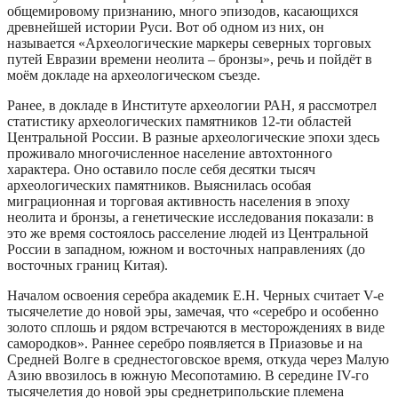
общемировому признанию, много эпизодов, касающихся
древнейшей истории Руси. Вот об одном из них, он
называется «Археологические маркеры северных торговых
путей Евразии времени неолита – бронзы», речь и пойдёт в
моём докладе на археологическом съезде.
Ранее, в докладе в Институте археологии РАН, я рассмотрел
статистику археологических памятников 12-ти областей
Центральной России. В разные археологические эпохи здесь
проживало многочисленное население автохтонного
характера. Оно оставило после себя десятки тысяч
археологических памятников. Выяснилась особая
миграционная и торговая активность населения в эпоху
неолита и бронзы, а генетические исследования показали: в
это же время состоялось расселение людей из Центральной
России в западном, южном и восточных направлениях (до
восточных границ Китая).
Началом освоения серебра академик Е.Н. Черных считает V-е
тысячелетие до новой эры, замечая, что «серебро и особенно
золото сплошь и рядом встречаются в месторождениях в виде
самородков». Раннее серебро появляется в Приазовье и на
Средней Волге в среднестоговское время, откуда через Малую
Азию ввозилось в южную Месопотамию. В середине IV-го
тысячелетия до новой эры среднетрипольские племена