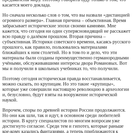
касается моего доклада.
Но сначала несколько слов о том, что вы назвали «дистанцией
огромного размера». Главная причина – объективная. Время
забрасывает исторические эпохи своими камнями. Мне
кажется, что сегодня ни один суперясновидящий не расскажет
всю правду о далёком прошлом. Вторая причина –
субъективная. Историки советского времени, касаясь русского
прошлого, как правило, пользовались материалами
ближайших к ним столетий. Но в том-то и дело, что эти
материалы были созданы преимущественно германородными
учёными, обслуживавшими интересы двора Романовых. Вот
мы и получили в школьных учебниках то, что получили.
Поэтому сегодня историческая правда восстанавливается,
можно сказать, по крупицам. Но это такие «крупицы»,
которые уже совершили настоящую революцию в археологии
и, безусловно, будут взяты на вооружение исторической
наукой.
Впрочем, споры по древней истории России продолжаются.
Но они как шли, так и идут, в основном среди любителей
истории. В кругу специалистов по многим вопросам уже
достигнуто согласие. Среди тем и гипотез, которые раньше
кое-кому казались фантазиями, а теперь приближаются к