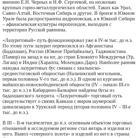
мнению Е.Н. Черных и Н.Ф. Сергеевой, на несколько
крупных горно-металлургических областей. Таких как Урал,
Саяно-Алтай, Восточная Сибирь и другие. В бронзе в Южном
Урале была распространена андроновская, а в Южной Сибири
– афанасьевская культуры европеоидов, выходцев с
территории Русской равнины.
«Лазуритовый» путь функционировал уже в IV-м тыс. до н.э.
По этому пути лазурит перевозился из Афганистана
(Бадахшан), России (Южное Прибайкалье), Таджикистана
(Памир) на запад и на юг, до стран Ближнего Междуречья (Ур,
Лагаш) и Индии (Хараппа, Мохенджо-Даро). Наиболее ранняя
находка лазуритовых бус связана с хвалынско-
среднестоговской общностью (Нальчикский могильник,
первая половина V-го тыс. до н.э.). В одном из курганов
майкопско-новосвободненской общности (IV – начало III-го
тыс. до н.э.) в Кабардино-Балкарии найдены бусы из
бадахшанского лазурита. «Лазуритовый» торговый путь
свидетельствует о связях Кавказа с миром шумерской
цивилизации в Урукский период (вторая половина IV – III-е
тыс. до н.э.).
В III – II-м тысячелетии до н.э. основным объектом торговых
отношений в исследуемом регионе стал янтарь и изделия из
него. Вывоз «северного золота» и изделий из него в страны