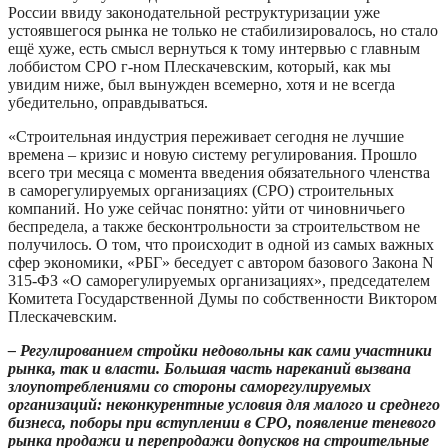
России ввиду законодательной реструктуризации уже
устоявшегося рынка не только не стабилизировалось, но стало
ещё хуже, есть смысл вернуться к тому интервью с главным
лоббистом СРО г-ном Плескачевским, который, как мы
увидим ниже, был вынужден всемерно, хотя и не всегда
убедительно, оправдываться.
«Строительная индустрия переживает сегодня не лучшие
времена – кризис и новую систему регулирования. Прошло
всего три месяца с момента введения обязательного членства
в саморегулируемых организациях (СРО) строительных
компаний. Но уже сейчас понятно: уйти от чиновничьего
беспредела, а также бесконтрольности за строительством не
получилось. О том, что происходит в одной из самых важных
сфер экономики, «РБГ» беседует с автором базового Закона N
315-ФЗ «О саморегулируемых организациях», председателем
Комитета Государственной Думы по собственности Виктором
Плескачевским.
– Регулированием стройки недовольны как сами участники
рынка, так и власти. Большая часть нареканий вызвана
злоупотреблениями со стороны саморегулируемых
организаций: неконкурентные условия для малого и среднего
бизнеса, поборы при вступлении в СРО, появление теневого
рынка продажи и перепродажи допусков на строительные