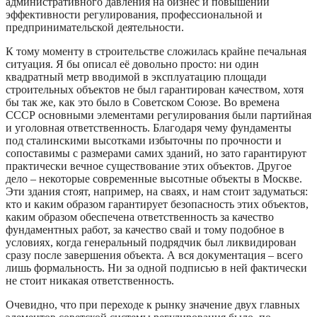
административного давления на бизнес и повышении
эффективности регулирования, профессиональной и
предпринимательской деятельности.
К тому моменту в строительстве сложилась крайне печальная
ситуация. Я бы описал её довольно просто: ни один
квадратный метр вводимой в эксплуатацию площади
строительных объектов не был гарантирован качеством, хотя
бы так же, как это было в Советском Союзе. Во времена
СССР основными элементами регулирования были партийная
и уголовная ответственность. Благодаря чему фундаменты
под сталинскими высотками избыточны по прочности и
сопоставимы с размерами самих зданий, но зато гарантируют
практически вечное существование этих объектов. Другое
дело – некоторые современные высотные объекты в Москве.
Эти здания стоят, например, на сваях, и нам стоит задуматься:
кто и каким образом гарантирует безопасность этих объектов,
каким образом обеспечена ответственность за качество
фундаментных работ, за качество свай и тому подобное в
условиях, когда генеральный подрядчик был ликвидирован
сразу после завершения объекта. А вся документация – всего
лишь формальность. Ни за одной подписью в ней фактически
не стоит никакая ответственность.
Очевидно, что при переходе к рынку значение двух главных