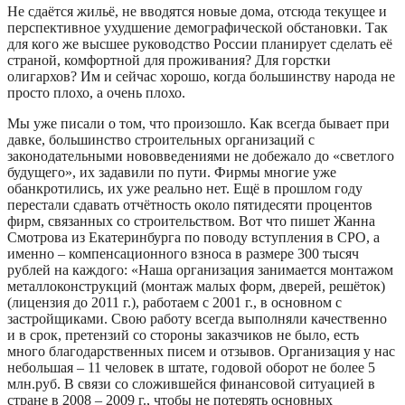
Не сдаётся жильё, не вводятся новые дома, отсюда текущее и
перспективное ухудшение демографической обстановки. Так
для кого же высшее руководство России планирует сделать её
страной, комфортной для проживания? Для горстки
олигархов? Им и сейчас хорошо, когда большинству народа не
просто плохо, а очень плохо.
Мы уже писали о том, что произошло. Как всегда бывает при
давке, большинство строительных организаций с
законодательными нововведениями не добежало до «светлого
будущего», их задавили по пути. Фирмы многие уже
обанкротились, их уже реально нет. Ещё в прошлом году
перестали сдавать отчётность около пятидесяти процентов
фирм, связанных со строительством. Вот что пишет Жанна
Смотрова из Екатеринбурга по поводу вступления в СРО, а
именно – компенсационного взноса в размере 300 тысяч
рублей на каждого: «Наша организация занимается монтажом
металлоконструкций (монтаж малых форм, дверей, решёток)
(лицензия до 2011 г.), работаем с 2001 г., в основном с
застройщиками. Свою работу всегда выполняли качественно
и в срок, претензий со стороны заказчиков не было, есть
много благодарственных писем и отзывов. Организация у нас
небольшая – 11 человек в штате, годовой оборот не более 5
млн.руб. В связи со сложившейся финансовой ситуацией в
стране в 2008 – 2009 г., чтобы не потерять основных