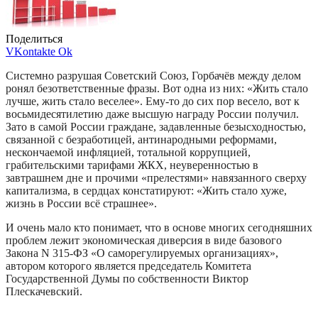
Поделиться
VKontakte
Ok
Системно разрушая Советский Союз, Горбачёв между делом
ронял безответственные фразы. Вот одна из них: «Жить стало
лучше, жить стало веселее». Ему-то до сих пор весело, вот к
восьмидесятилетию даже высшую награду России получил.
Зато в самой России граждане, задавленные безысходностью,
связанной с безработицей, антинародными реформами,
нескончаемой инфляцией, тотальной коррупцией,
грабительскими тарифами ЖКХ, неуверенностью в
завтрашнем дне и прочими «прелестями» навязанного сверху
капитализма, в сердцах констатируют: «Жить стало хуже,
жизнь в России всё страшнее».
И очень мало кто понимает, что в основе многих сегодняшних
проблем лежит экономическая диверсия в виде базового
Закона N 315-ФЗ «О саморегулируемых организациях»,
автором которого является председатель Комитета
Государственной Думы по собственности Виктор
Плескачевский.