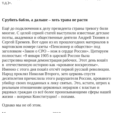
т.д.)».
Срубить бабло, а дальше – хоть трава не расти
Ещё до подключения к делу президента страны тревогу били
многие. С целой серией статей выступили известные детские
поэты, академики и общественные деятели Андрей Тюняев и
Сергей Еремеев. Вот один из их прошлогодних материалов в
мартовском номере газеты «Пенсионер и общество» под
заголовком «Закон о СРО – нож в сердце России». Цитируем
полностью: «9 января 1905 в царской России была
расстреляна мирная демонстрация рабочих. Этот день вошёл
в отечественную историю как «кровавое воскресенье».
Именно с этого дня пошёл отсчёт первой русской революции.
Народ проклял Николая Второго, зато церковь спустя
десятилетия причислила этого разрушителя России, кровавого
убийцу своих подданных к лику святых. Это, кстати, штрих к
реальным отношениям церковных иерархов с властью и
рядовых граждан со всё более пронизывающими сферы нашей
жизни – вопреки Конституции! – попами.
Однако мы не об этом.