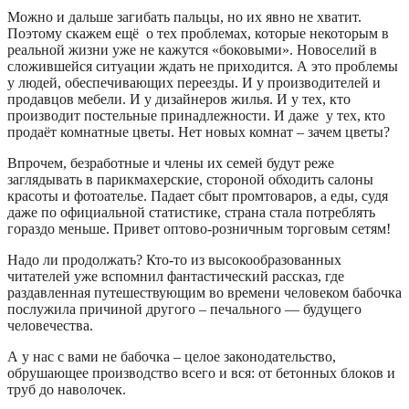
Можно и дальше загибать пальцы, но их явно не хватит.
Поэтому скажем ещё о тех проблемах, которые некоторым в
реальной жизни уже не кажутся «боковыми». Новоселий в
сложившейся ситуации ждать не приходится. А это проблемы
у людей, обеспечивающих переезды. И у производителей и
продавцов мебели. И у дизайнеров жилья. И у тех, кто
производит постельные принадлежности. И даже у тех, кто
продаёт комнатные цветы. Нет новых комнат – зачем цветы?
Впрочем, безработные и члены их семей будут реже
заглядывать в парикмахерские, стороной обходить салоны
красоты и фотоателье. Падает сбыт промтоваров, а еды, судя
даже по официальной статистике, страна стала потреблять
гораздо меньше. Привет оптово-розничным торговым сетям!
Надо ли продолжать? Кто-то из высокообразованных
читателей уже вспомнил фантастический рассказ, где
раздавленная путешествующим во времени человеком бабочка
послужила причиной другого – печального — будущего
человечества.
А у нас с вами не бабочка – целое законодательство,
обрушающее производство всего и вся: от бетонных блоков и
труб до наволочек.