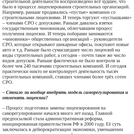
строительной деятельности воспроизведено всё худшее, что
было в процессе лицензирования строительных организаций.
Например, раньше продавались «пустые» компании со
строительными лицензиями. И теперь торгуют «пустышками»
– членами СРО с допусками. Раньше давались взятки
государственным чиновникам, облегчавшим процесс
получения лицензии. И теперь поборами занимаются
«чиновники» общественных организаций – руководители
СРО, которые открывают шикарные офисы, покупают новые
авто и т.д. Раньше было сумасшедшее число лицензий на
виды строительных работ, а сегодня – почти такое же число
видов допусков. Раньше фактически не было контроля за
более чем 240 тысячами строительных компаний. И сегодня
практически никто не контролирует деятельность тысяч
строительных компаний, ставших членами более трёх сотен
СРО.
– Стоило ли вообще внедрять модель саморегулирования и
отменять лицензии?
– Процесс подготовки замены лицензирования на
саморегулирование начался много лет назад. Главной
предпосылкой стала административная реформа,
инициированная правительством РФ в 2000 году. Её суть
заключалась в дебюрократизации экономики, уменьшении