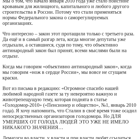
Мы о том, что начало января 2010 года уже стало поистине
кровавым для жилищного, капитального и любого другого
строительства в России. Потому что стали применяться
нормы Федерального закона о саморегулируемых
организациях.
Что интересно – закон этот протащили только с третьего раза.
Да ещё и в самый разгар лета, когда многие депутаты уже
отдыхали, а оставшиеся, судя по тому, что объективно
антинародный закон был принят, всеми мыслями были на
отдыхе.
Когда мы говорим «объективно антинародный закон», когда
мы говорим «нож в сердце России», мы вовсе не сгущаем
краски.
Вот из письма в редакцию: «Огромное спасибо нашей
любимой народной газете за ту невероятно важную и
животрепещущую тему, которая поднята в статье
«Голодомор-2010» («Пенсионер и общество», №1, январь 2010
года). Я хочу напомнить, что Сталин в своё время тоже осадил
непосредственных организаторов голодомора. Но ДЛЯ
УМЕРШИХ ОТ ГОЛОДА ЛЮДЕЙ ЭТО УЖЕ НЕ ИМЕЛО
НИКАКОГО ЗНАЧЕНИЯ…
Демагоги во власти, у власти и при власти любят ссылаться