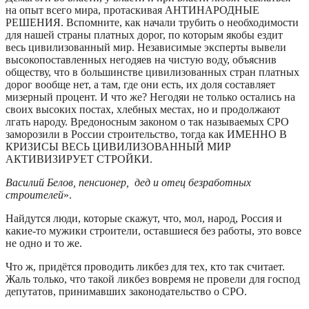
на опыт всего мира, протаскивая АНТИНАРОДНЫЕ
РЕШЕНИЯ. Вспомните, как начали трубить о необходимости
для нашей страны платных дорог, по которым якобы ездит
весь цивилизованный мир. Независимые эксперты вывели
высокопоставленных негодяев на чистую воду, объяснив
обществу, что в большинстве цивилизованных стран платных
дорог вообще нет, а там, где они есть, их доля составляет
мизерный процент. И что же? Негодяи не только остались на
своих высоких постах, хлебных местах, но и продолжают
лгать народу. Вредоносным законом о так называемых СРО
заморозили в России строительство, тогда как ИМЕННО В
КРИЗИСЫ ВЕСЬ ЦИВИЛИЗОВАННЫЙ МИР
АКТИВИЗИРУЕТ СТРОЙКИ.
Василий Белов, пенсионер, дед и отец безработных
строителей
».
Найдутся люди, которые скажут, что, мол, народ, Россия и
какие-то мужики строители, оставшиеся без работы, это вовсе
не одно и то же.
Что ж, придётся проводить ликбез для тех, кто так считает.
Жаль только, что такой ликбез вовремя не провели для господ
депутатов, принимавших законодательство о СРО.