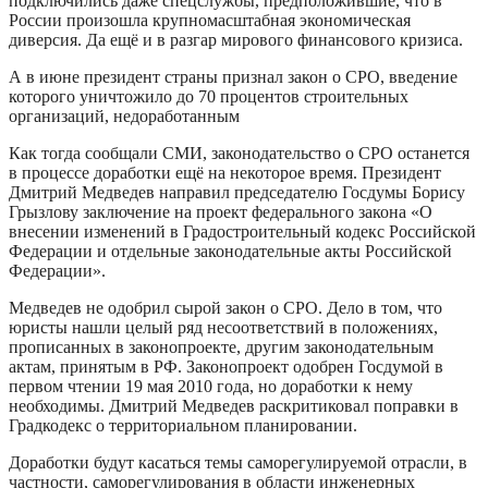
подключились даже спецслужбы, предположившие, что в
России произошла крупномасштабная экономическая
диверсия. Да ещё и в разгар мирового финансового кризиса.
А в июне президент страны признал закон о СРО, введение
которого уничтожило до 70 процентов строительных
организаций, недоработанным
Как тогда сообщали СМИ, законодательство о СРО останется
в процессе доработки ещё на некоторое время. Президент
Дмитрий Медведев направил председателю Госдумы Борису
Грызлову заключение на проект федерального закона «О
внесении изменений в Градостроительный кодекс Российской
Федерации и отдельные законодательные акты Российской
Федерации».
Медведев не одобрил сырой закон о СРО. Дело в том, что
юристы нашли целый ряд несоответствий в положениях,
прописанных в законопроекте, другим законодательным
актам, принятым в РФ. Законопроект одобрен Госдумой в
первом чтении 19 мая 2010 года, но доработки к нему
необходимы. Дмитрий Медведев раскритиковал поправки в
Градкодекс о территориальном планировании.
Доработки будут касаться темы саморегулируемой отрасли, в
частности, саморегулирования в области инженерных