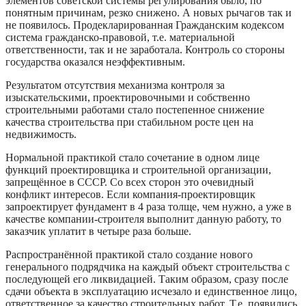
элементов советской системы регулирования было, по
понятным причинам, резко снижено. А новых рычагов так и
не появилось. Продекларированная Гражданским кодексом
система гражданско-правовой, т.е. материальной
ответственности, так и не заработала. Контроль со стороны
государства оказался неэффективным.
Результатом отсутствия механизма контроля за
изыскательскими, проектировочными и собственно
строительными работами стало постепенное снижение
качества строительства при стабильном росте цен на
недвижимость.
Нормальной практикой стало сочетание в одном лице
функций проектировщика и строительной организации,
запрещённое в СССР. Со всех сторон это очевидный
конфликт интересов. Если компания-проектировщик
запроектирует фундамент в 4 раза толще, чем нужно, а уже в
качестве компании-строителя выполнит данную работу, то
заказчик уплатит в четыре раза больше.
Распространённой практикой стало создание нового
генерального подрядчика на каждый объект строительства с
последующей его ликвидацией. Таким образом, сразу после
сдачи объекта в эксплуатацию исчезало и единственное лицо,
ответственное за качество строительных работ. Т.е. появились