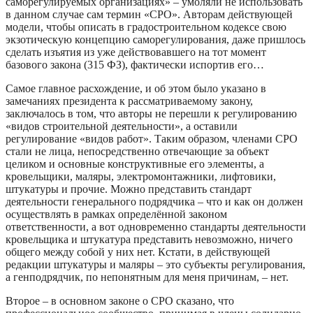
саморегулируемых организациях» – умоляли не использовать
в данном случае сам термин «СРО». Авторам действующей
модели, чтобы описать в градостроительном кодексе свою
экзотическую концепцию саморегулирования, даже пришлось
сделать изъятия из уже действовавшего на тот момент
базового закона (315 ФЗ), фактически испортив его…
Самое главное расхождение, и об этом было указано в
замечаниях президента к рассматриваемому закону,
заключалось в том, что авторы не перешли к регулированию
«видов строительной деятельности», а оставили
регулирование «видов работ». Таким образом, членами СРО
стали не лица, непосредственно отвечающие за объект
целиком и основные конструктивные его элементы, а
кровельщики, маляры, электромонтажники, лифтовики,
штукатуры и прочие. Можно представить стандарт
деятельности генерального подрядчика – что и как он должен
осуществлять в рамках определённой законом
ответственности, а вот одновременно стандарты деятельности
кровельщика и штукатура представить невозможно, ничего
общего между собой у них нет. Кстати, в действующей
редакции штукатуры и маляры – это субъекты регулирования,
а генподрядчик, по непонятным для меня причинам, – нет.
Второе – в основном законе о СРО сказано, что