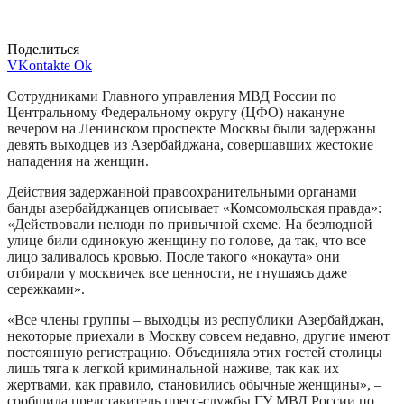
Поделиться
VKontakte
Ok
Сотрудниками Главного управления МВД России по
Центральному Федеральному округу (ЦФО) накануне
вечером на Ленинском проспекте Москвы были задержаны
девять выходцев из Азербайджана, совершавших жестокие
нападения на женщин.
Действия задержанной правоохранительными органами
банды азербайджанцев описывает «Комсомольская правда»:
«Действовали нелюди по привычной схеме. На безлюдной
улице били одинокую женщину по голове, да так, что все
лицо заливалось кровью. После такого «нокаута» они
отбирали у москвичек все ценности, не гнушаясь даже
сережками».
«Все члены группы – выходцы из республики Азербайджан,
некоторые приехали в Москву совсем недавно, другие имеют
постоянную регистрацию. Объединяла этих гостей столицы
лишь тяга к легкой криминальной наживе, так как их
жертвами, как правило, становились обычные женщины», –
сообщила представитель пресс-службы ГУ МВД России по