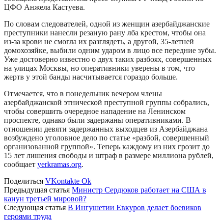
ЦФО Анжела Кастуева.
По словам следователей, одной из женщин азербайджанские
преступники нанесли резаную рану лба крестом, чтобы она
из-за крови не смогла их разглядеть, а другой, 35-летней
домохозяйке, выбили одним ударом в лицо все передние зубы.
Уже достоверно известно о двух таких разбоях, совершенных
на улицах Москвы, но оперативники уверены в том, что
жертв у этой банды насчитывается гораздо больше.
Отмечается, что в понедельник вечером члены
азербайджанской этнической преступной группы собрались,
чтобы совершить очередное нападение на Ленинском
проспекте, однако были задержаны оперативниками. В
отношении девяти задержанных выходцев из Азербайджана
возбуждено уголовное дело по статье «разбой, совершенный
организованной группой». Теперь каждому из них грозит до
15 лет лишения свободы и штраф в размере миллиона рублей,
сообщает
yerkramas.org
.
Поделиться
VKontakte
Ok
Предыдущая статья
Министр Сердюков работает на США в
канун третьей мировой?
Следующая статья
В Ингушетии Евкуров делает боевиков
героями труда