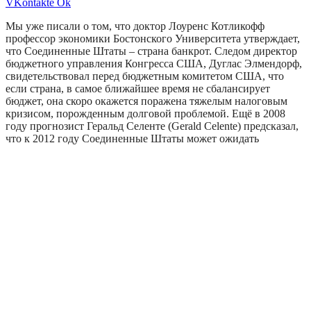
VKontakte
Ok
Мы уже писали о том, что доктор Лоуренс Котликофф
профессор экономики Бостонского Университета утверждает,
что Соединенные Штаты – страна банкрот. Следом директор
бюджетного управления Конгресса США, Дуглас Элмендорф,
свидетельствовал перед бюджетным комитетом США, что
если страна, в самое ближайшее время не сбалансирует
бюджет, она скоро окажется поражена тяжелым налоговым
кризисом, порожденным долговой проблемой. Ещё в 2008
году прогнозист Геральд Селенте (Gerald Celente) предсказал,
что к 2012 году Соединенные Штаты может ожидать
революция, вызванная продовольственными бунтами,
сопровождаемая массовыми захватами частной собственности
бездомными, отказов от уплаты налогов и манифестациями с
требованием работы.
По оценке тех же экономистов, сегодня нет силы, способной
спасти США. Остаётся только одна возможность – развязать
третью мировую войну. Эта возможность начала
рассматриваться сразу же после окончания Второй мировой
войны. О ней много написано в различных материалах – от
«Катехизиса» до пространных статей во всевозможных СМИ.
Проблему оттягивали так, чтобы она пришлась точно на 2012
год – год, объявленный в Библии концом света.