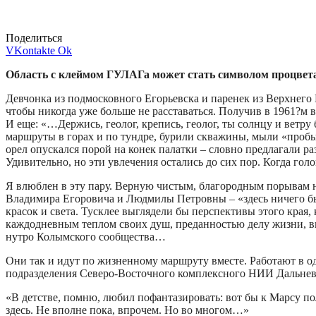
Поделиться
VKontakte
Ok
Область с клеймом ГУЛАГа может стать символом процвета
Девчонка из подмосковного Егорьевска и паренек из Верхнего 
чтобы никогда уже больше не расставаться. Получив в 1961?м в 
И еще: «…Держись, геолог, крепись, геолог, ты солнцу и вет
маршруты в горах и по тундре, бурили скважины, мыли «пробы»
орел опускался порой на конек палатки – словно предлагали ра
Удивительно, но эти увлечения остались до сих пор. Когда г
Я влюблен в эту пару. Верную чистым, благородным порывам н
Владимира Егоровича и Людмилы Петровны – «здесь ничего бы 
красок и света. Тусклее выглядели бы перспективы этого края, 
каждодневным теплом своих душ, преданностью делу жизни, вы
нутро Колымского сообщества…
Они так и идут по жизненному маршруту вместе. Работают в о
подразделения Северо-Восточного комплексного НИИ Дальнев
«В детстве, помню, любил пофантазировать: вот бы к Марсу по
здесь. Не вполне пока, впрочем. Но во многом…»