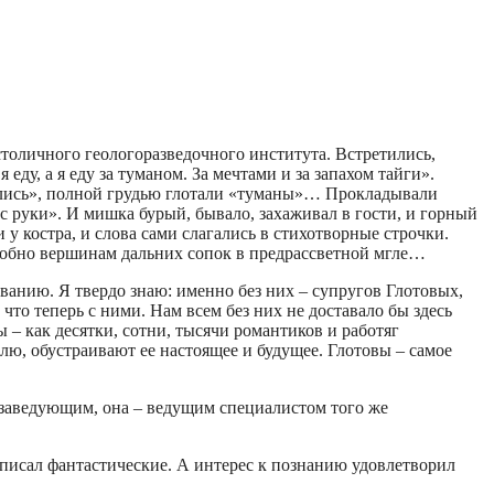
столичного геологоразведочного института. Встретились,
ду, а я еду за туманом. За мечтами и за запахом тайги».
ржались», полной грудью глотали «туманы»… Прокладывали
с руки». И мишка бурый, бывало, захаживал в гости, и горный
у костра, и слова сами слагались в стихотворные строчки.
одобно вершинам дальних сопок в предрассветной мгле…
анию. Я твердо знаю: именно без них – супругов Глотовых,
о теперь с ними. Нам всем без них не доставало бы здесь
ы – как десятки, сотни, тысячи романтиков и работяг
ю, обустраивают ее настоящее и будущее. Глотовы – самое
 заведующим, она – ведущим специалистом того же
 писал фантастические. А интерес к познанию удовлетворил