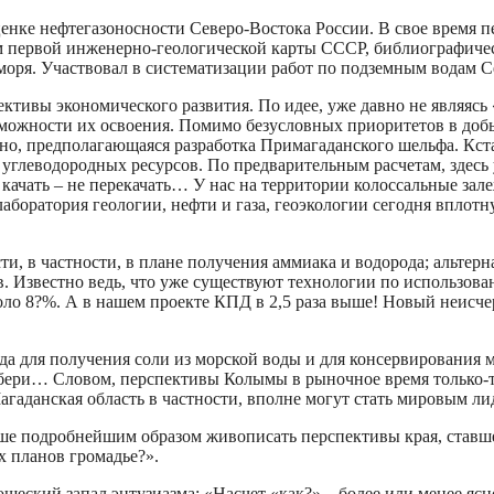
ценке нефтегазоносности Северо-Востока России. В свое время
м первой инженерно-геологической карты СССР, библиографическ
моря. Участвовал в систематизации работ по подземным водам С
ктивы экономического развития. По идее, уже давно не являясь 
можности их освоения. Помимо безусловных приоритетов в добы
но, предполагающаяся разработка Примагаданского шельфа. Кста
леводородных ресурсов. По предварительным расчетам, здесь у н
 качать – не перекачать… У нас на территории колоссальные зал
лаборатория геологии, нефти и газа, геоэкологии сегодня впло
и, в частности, в плане получения аммиака и водорода; альтер
в. Известно ведь, что уже существуют технологии по использова
оло 8?%. А в нашем проекте КПД в 2,5 раза выше! Новый неисче
а для получения соли из морской воды и для консервирования 
о бери… Словом, перспективы Колымы в рыночное время только-
Магаданская область в частности, вполне могут стать мировым 
ьше подробнейшим образом живописать перспективы края, ставше
х планов громадье?».
шеский запал энтузиазма: «Насчет «как?» – более или менее яс