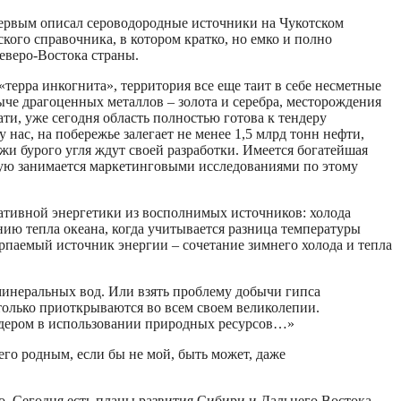
 первым описал сероводородные источники на Чукотском
ого справочника, в котором кратко, но емко и полно
еверо-Востока страны.
«терра инкогнита», территория все еще таит в себе несметные
че драгоценных металлов – золота и серебра, месторождения
ти, уже сегодня область полностью готова к тендеру
ас, на побережье залегает не менее 1,5 млрд тонн нефти,
ежи бурого угля ждут своей разработки. Имеется богатейшая
тную занимается маркетинговыми исследованиями по этому
нативной энергетики из восполнимых источников: холода
нию тепла океана, когда учитывается разница температуры
рпаемый источник энергии – сочетание зимнего холода и тепла
минеральных вод. Или взять проблему добычи гипса
только приоткрываются во всем своем великолепии.
лидером в использовании природных ресурсов…»
го родным, если бы не мой, быть может, даже
но. Сегодня есть планы развития Сибири и Дальнего Востока