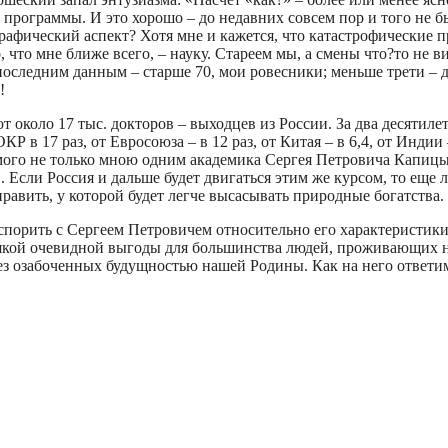
 программы. И это хорошо – до недавних совсем пор и того не 
ографический аспект? Хотя мне и кажется, что катастрофические
, что мне ближе всего, – науку. Стареем мы, а смены что?то не 
о последним данным – старше 70, мои ровесники; меньше трети –
!
т около 17 тыс. докторов – выходцев из России. За два десятил
 в 17 раз, от Евросоюза – в 12 раз, от Китая – в 6,4, от Индии 
мого не только мною одним академика Сергея Петровича Капицы
Если Россия и дальше будет двигаться этим же курсом, то еще лет
править, у которой будет легче высасывать природные богатства.
порить с Сергеем Петровичем относительно его характеристики 
якой очевидной выгоды для большинства людей, проживающих на 
ьез озабоченных будущностью нашей Родины. Как на него ответи