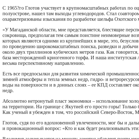
С 1965?го Глотов участвует в крупномасштабных работах по о
полуострове, нашел там выходы углеводородов. Стал соавторо
охарактеризованы изыскания по разработке шельфа Охотского 
«У Магаданской области, мне представляется, блестящие перспе
сокровища, предполагая тем самым поистине неимоверные воз
которых являются одними из крупнейших в мире, это, безуслов
по проведению широкомасштабных поиска, разведки и добычи уг
около двух триллионов кубических метров газа. Как говорится,
база месторождений криогенного торфа. И наша институтская 
весьма перспективному направлению.
Есть все предпосылки для развития химической промышленност
зимней атмосферы и тепла земных недр, гидро- и ветроресурсо
воды на поверхности и в донных слоях – ее КПД составляет ок
недр.
Абсолютно нетронутый пласт экономики – использование холод
на территории. На границе с Якутией его просто горы! Тольк
Как ученый я убежден в том, что российский Северо-Восток, 
Глотов, судя по его вдохновенной увлеченности, мог бы и дал
и провокационный вопрос: «Кто и как будет реализовывать эти
Владимир задумывается на минуту, заметно убавляет почти юно