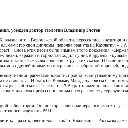
ния, убежден доктор геологии Владимир Глотов
Карачана, что в Воронежской области, пересеклись в аудитории 
альма-матер свои дипломы, парочка рванула на Камчатку: «…А я е
ру брат!». Слова этих песен были гимнами того поколения. «Де
. Белки, евражки и горностаи ходили у них в друзьях, «кушали 
згадать тайные смыслы волшебных русских сказок. И были песни 
оловы моих друзей незаметно покрылись серебристой порошей, п
езамутненной расчетами юности, провидчески угаданному призв
не стояло…». И быть бы Колыме, Магадану совсем бы не теми, чт
края русской земли. Разве не так?! Ведь это именно они – Глотов
соким накалом профессионализма и согревают эту суровую земл
дной лаборатории. Он, доктор геолого-минералогических наук –
осточного отделения РАН.
лететь, – разоткровенничался как?то Владимир. – Рассказы даже