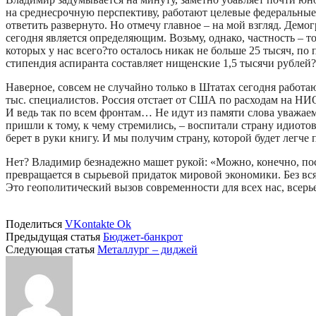
на среднесрочную перспективу, работают целевые федеральные
ответить развернуто. Но отмечу главное – на мой взгляд. Дем
сегодня является определяющим. Возьму, однако, частность – то
которых у нас всего?то осталось никак не больше 25 тысяч, п
стипендия аспиранта составляет нищенские 1,5 тысячи рублей?
Наверное, совсем не случайно только в Штатах сегодня работаю
тыс. специалистов. Россия отстает от США по расходам на НИОКР
И ведь так по всем фронтам… Не идут из памяти слова уважае
пришли к тому, к чему стремились, – воспитали страну идиотов. 
берет в руки книгу. И мы получим страну, которой будет легче 
Нет? Владимир безнадежно машет рукой: «Можно, конечно, пос
превращается в сырьевой придаток мировой экономики. Без вс
Это геополитический вызов современности для всех нас, всер
Поделиться
VKontakte
Ok
Предыдущая статья
Бюджет-банкрот
Следующая статья
Металлург – диджей