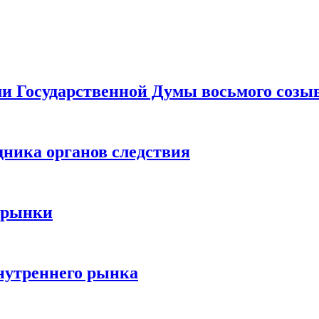
ами Государственной Думы восьмого созы
дника органов следствия
 рынки
нутреннего рынка