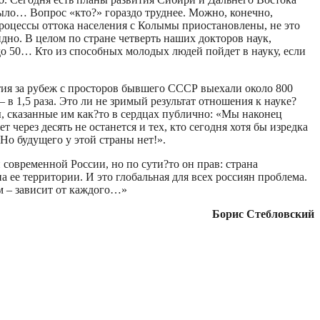
было… Вопрос «кто?» гораздо труднее. Можно, конечно,
 процессы оттока населения с Колымы приостановлены, не это
видно. В целом по стране четверть наших докторов наук,
 до 50… Кто из способных молодых людей пойдет в науку, если
етия за рубеж с просторов бывшего СССР выехали около 800
– в 1,5 раза. Это ли не зримый результат отношения к науке?
, сказанные им как?то в сердцах публично: «Мы наконец
 через десять не останется и тех, кто сегодня хотя бы изредка
 Но будущего у этой страны нет!».
современной России, но по сути?то он прав: страна
ее территории. И это глобальная для всех россиян проблема.
м – зависит от каждого…»
Борис Стебловский