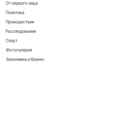
От первого лица
(40)
Политика
(282)
Происшествия
(107)
Расследования
(91)
Спорт
(57)
Фотогалерея
(6)
Экономика и бизнес
(252)