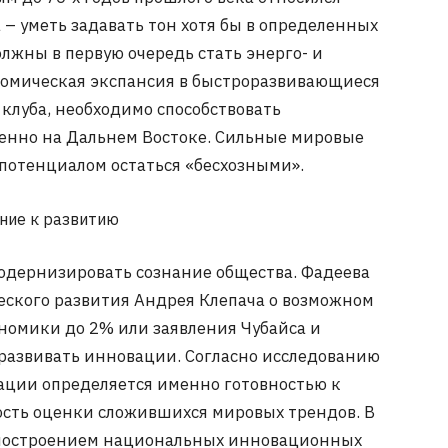
 – уметь задавать тон хотя бы в определенных
лжны в первую очередь стать энерго- и
номическая экспансия в быстроразвивающиеся
 клуба, необходимо способствовать
бенно на Дальнем Востоке. Сильные мировые
 потенциалом остаться «бесхозными».
ие к развитию
модернизировать сознание общества. Фадеева
еского развития Андрея Клепача о возможном
номики до 2% или заявления Чубайса и
т развивать инновации. Согласно исследованию
ации определяется именно готовностью к
ность оценки сложившихся мировых трендов. В
 построением национальных инновационных