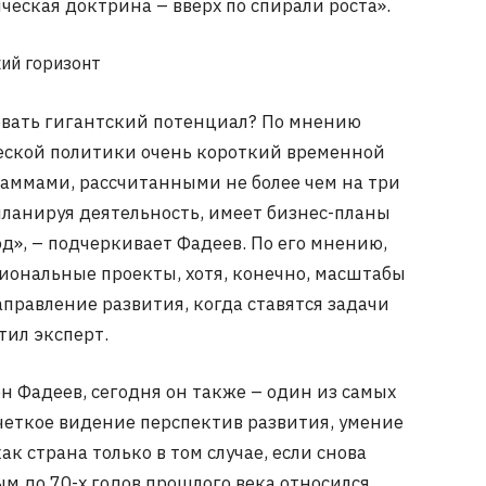
ческая доктрина – вверх по спирали роста».
ий горизонт
овать гигантский потенциал? По мнению
ческой политики очень короткий временной
раммами, рассчитанными не более чем на три
планируя деятельность, имеет бизнес-планы
д», – подчеркивает Фадеев. По его мнению,
иональные проекты, хотя, конечно, масштабы
равление развития, когда ставятся задачи
тил эксперт.
н Фадеев, сегодня он также – один из самых
четкое видение перспектив развития, умение
ак страна только в том случае, если снова
ым до 70-х годов прошлого века относился