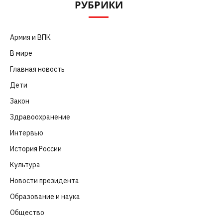
РУБРИКИ
Армия и ВПК
(252)
В мире
(101)
Главная новость
(4 664)
Дети
(41)
Закон
(318)
Здравоохранение
(83)
Интервью
(63)
История России
(39)
Культура
(261)
Новости президента
(329)
Образование и наука
(98)
Общество
(652)