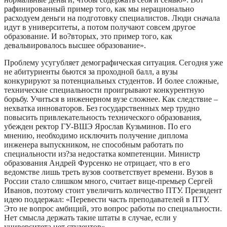
рафинированный пример того, как мы нерационально
расходуем деньги на подготовку специалистов. Люди сначала
идут в университеты, а потом получают совсем другое
образование. И во?вторых, это пример того, как
девальвировалось высшее образование».
Проблему усугубляет демографическая ситуация. Сегодня уже
не абитуриенты бьются за проходной балл, а вузы
конкурируют за потенциальных студентов. И более сложные,
технические специальности проигрывают конкурентную
борьбу. Учиться в инженерном вузе сложнее. Как следствие –
нехватка инноваторов. Без государственных мер трудно
повысить привлекательность технического образования,
убежден ректор ГУ-ВШЭ Ярослав Кузьминов. По его
мнению, необходимо исключить получение диплома
инженера выпускником, не способным работать по
специальности из?за недостатка компетенции. Министр
образования Андрей Фурсенко не отрицает, что в его
ведомстве лишь треть вузов соответствует времени. Вузов в
России стало слишком много, считает вице-премьер Сергей
Иванов, поэтому стоит увеличить количество ПТУ. Президент
идею поддержал: «Перевести часть преподавателей в ПТУ.
Это не вопрос амбиций, это вопрос работы по специальности.
Нет смысла держать такие штаты в случае, если у
университета нет студентов».