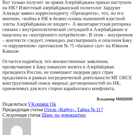
Вот только получит ли армия Азербайджана приказ наступать
на НК? Известный азербайджанский политолог Зардушт
Ализаде заявил корреспонденту «Президента», что, по его
мнению, «война в НК в бизнес-планы нынешней властной
элиты Азербайджана не входит». А милитаристская риторика
связана с внутриполитической ситуацией в Азербайджане и
нацелена на «внутреннего потребителя». В этом – внутреннем
– контексте следует, очевидно, рассматривать и опасения Баку
«о нарушенном» протоколом № ?5 «балансе сил» на Южном
Кавказе.
Остается надеяться, что множественные заявления,
прозвучавшие в Баку накануне визита в Азербайджан
президента России, не помешают лидерам двух стран
продолжить в рамках посреднической деятельности МГ ОБСЕ
конструктивный поиск мирных договоренностей по НК,
приемлемых для всех сторон карабахского конфликта.
Владимир МИШИН
Поделиться
VKontakte
Ok
Предыдущая статья
Отель «Кабул». Тайна № 117
Следующая статья
Шанс на демократию