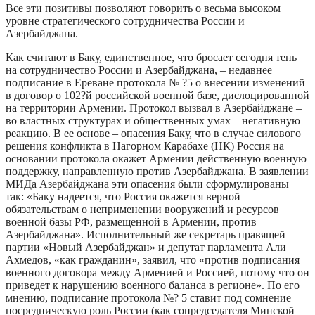
Все эти позитивы позволяют говорить о весьма высоком
уровне стратегического сотрудничества России и
Азербайджана.
Как считают в Баку, единственное, что бросает сегодня тень
на сотрудничество России и Азербайджана, – недавнее
подписание в Ереване протокола № ?5 о внесении изменений
в договор о 102?й российской военной базе, дислоцированной
на территории Армении. Протокол вызвал в Азербайджане –
во властных структурах и общественных умах – негативную
реакцию. В ее основе – опасения Баку, что в случае силового
решения конфликта в Нагорном Карабахе (НК) Россия на
основании протокола окажет Армении действенную военную
поддержку, направленную против Азербайджана. В заявлении
МИДа Азербайджана эти опасения были сформулированы
так: «Баку надеется, что Россия окажется верной
обязательствам о неприменении вооружений и ресурсов
военной базы РФ, размещенной в Армении, против
Азербайджана». Исполнительный же секретарь правящей
партии «Новый Азербайджан» и депутат парламента Али
Ахмедов, «как гражданин», заявил, что «против подписания
военного договора между Арменией и Россией, потому что он
приведет к нарушению военного баланса в регионе». По его
мнению, подписание протокола №? 5 ставит под сомнение
посредническую роль России (как сопредседателя Минской