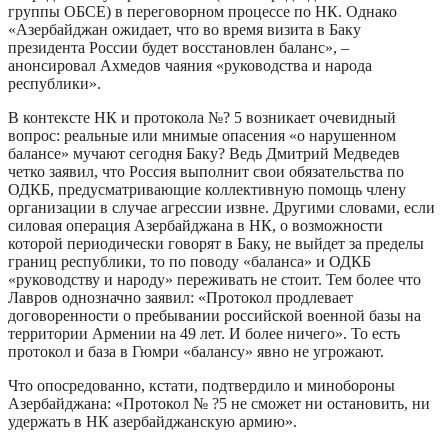
группы ОБСЕ) в переговорном процессе по НК. Однако
«Азербайджан ожидает, что во время визита в Баку
президента России будет восстановлен баланс», –
анонсировал Ахмедов чаяния «руководства и народа
республики».
В контексте НК и протокола №? 5 возникает очевидный
вопрос: реальные или мнимые опасения «о нарушенном
балансе» мучают сегодня Баку? Ведь Дмитрий Медведев
четко заявил, что Россия выполнит свои обязательства по
ОДКБ, предусматривающие коллективную помощь члену
организации в случае агрессии извне. Другими словами, если
силовая операция Азербайджана в НК, о возможности
которой периодически говорят в Баку, не выйдет за пределы
границ республики, то по поводу «баланса» и ОДКБ
«руководству и народу» переживать не стоит. Тем более что
Лавров однозначно заявил: «Протокол продлевает
договоренности о пребывании российской военной базы на
территории Армении на 49 лет. И более ничего». То есть
протокол и база в Гюмри «балансу» явно не угрожают.
Что опосредованно, кстати, подтвердило и минобороны
Азербайджана: «Протокол № ?5 не сможет ни остановить, ни
удержать в НК азербайджанскую армию».