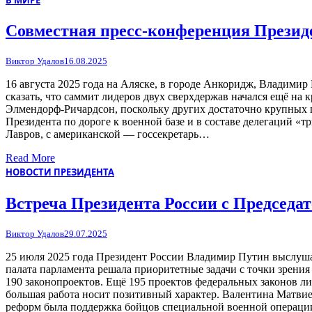
В МИРЕ
Совместная пресс-конференция Презид
Виктор Удалов
16.08.2025
16 августа 2025 года на Аляске, в городе Анкоридж, Владим
сказать, что саммит лидеров двух сверхдержав начался ещё на
Элмендорф-Ричардсон, поскольку других достаточно крупных п
Президента по дороге к военной базе и в составе делегаций 
Лавров, с американской — госсекретарь…
Read More
НОВОСТИ ПРЕЗИДЕНТА
Встреча Президента России с Председа
Виктор Удалов
29.07.2025
25 июля 2025 года Президент России Владимир Путин выслуша
палата парламента решала приоритетные задачи с точки зрени
190 законопроектов. Ещё 195 проектов федеральных законов л
большая работа носит позитивный характер. Валентина Матвие
реформ была поддержка бойцов специальной военной операции 