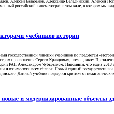
рядов, Алексей Балабанов, Александр Велединский, Алексей П
еменный российский кинематограф в том виде, в котором мы вид
дакторами учебников истории
орами государственной линейки учебников по предметам «Истори
инистром просвещения Сергем Кравцовым, помощником Презид
ории РАН Александром Чубарьяном. Напомним, что ещё в 2013 
ии и взаимосвязь всех её эпох. Новый единый государственный 
динского. Данный учебник подвергся критике от педагогических
и новые и модернизированные объекты з