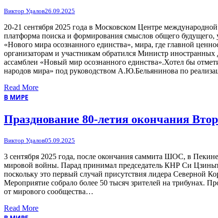
Виктор Удалов
26.09.2025
20-21 сентября 2025 года в Московском Центре международн
платформа поиска и формирования смыслов общего будущего, 
«Нового мира осознанного единства», мира, где главной ценн
организаторам и участникам обратился Министр иностранных 
ассамблеи «Новый мир осознанного единства».Хотел бы отме
народов мира» под руководством А.Ю.Бельянинова по реализ
Read More
В МИРЕ
Празднование 80-летия окончания Вто
Виктор Удалов
05.09.2025
3 сентября 2025 года, после окончания саммита ШОС, в Пекин
мировой войны. Парад принимал председатель КНР Си Цзиньп
поскольку это первый случай присутствия лидера Северной Кор
Мероприятие собрало более 50 тысяч зрителей на трибунах. П
от мирового сообщества…
Read More