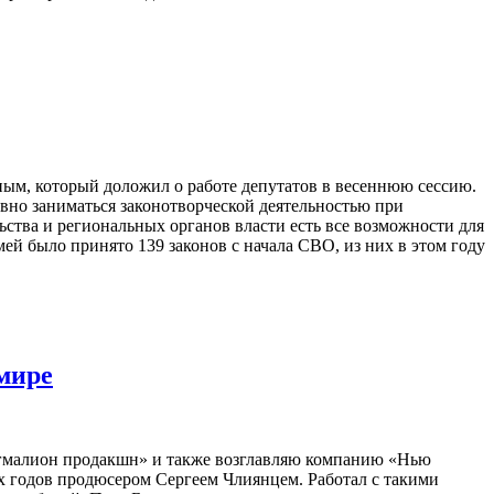
ым, который доложил о работе депутатов в весеннюю сессию.
вно заниматься законотворческой деятельностью при
ства и региональных органов власти есть все возможности для
ей было принято 139 законов с начала СВО, из них в этом году
мире
Пигмалион продакшн» и также возглавляю компанию «Нью
х годов продюсером Сергеем Члиянцем. Работал с такими