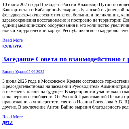
10 июня 2025 года Президент России Владимир Путин по виде
Башкортостан и Кабардино-Балкарии, Луганской и Донецкой нар
фельдшерско-акушерских пунктов, больниц и поликлиник, капи
здравоохранения восстановлено и построено на территории До
единиц медицинского оборудования и это количество увеличив
новый хирургический корпус Республиканского кардиологичес
Read More
КУЛЬТУРА
Заседание Совета по взаимодействию 
Виктор Удалов
05.06.2025
3 июня 2025 года в Московском Кремле состоялось торжествен
Председательствовал на заседании Руководитель Администраци
и намечены планы на будущее. В мероприятии участвовали гла
и экспертного сообществ. От Русской Православной Церкви п
православного университета святого Иоанна Богослова А.В. Щ
другие. В заключение Антон Вайно выразил благодарность р
Read More
ДЕТИ