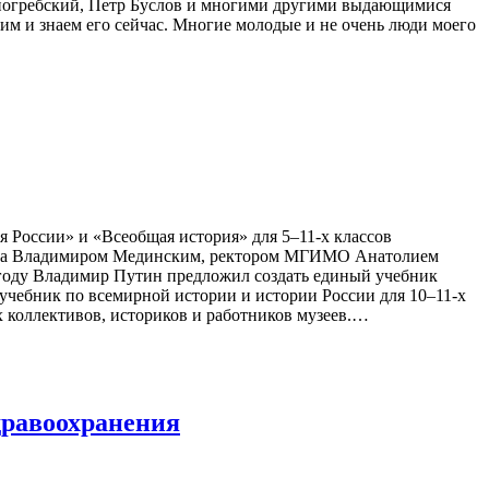
опогребский, Петр Буслов и многими другими выдающимися
им и знаем его сейчас. Многие молодые и не очень люди моего
я России» и «Всеобщая история» для 5–11-х классов
ента Владимиром Мединским, ректором МГИМО Анатолием
году Владимир Путин предложил создать единый учебник
учебник по всемирной истории и истории России для 10–11-х
 коллективов, историков и работников музеев.…
дравоохранения