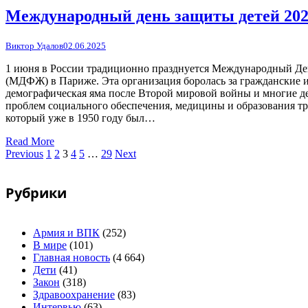
Международный день защиты детей 20
Виктор Удалов
02.06.2025
1 июня в России традиционно празднуется Международный Ден
(МДФЖ) в Париже. Эта организация боролась за гражданские и 
демографическая яма после Второй мировой войны и многие де
проблем социального обеспечения, медицины и образования тр
который уже в 1950 году был…
Read More
Previous
1
2
3
4
5
…
29
Next
Рубрики
Армия и ВПК
(252)
В мире
(101)
Главная новость
(4 664)
Дети
(41)
Закон
(318)
Здравоохранение
(83)
Интервью
(63)