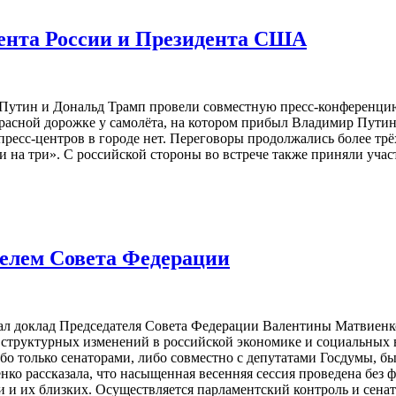
ента России и Президента США
ир Путин и Дональд Трамп провели совместную пресс-конференц
 красной дорожке у самолёта, на котором прибыл Владимир Пути
ресс-центров в городе нет. Переговоры продолжались более трё
«три на три». С российской стороны во встрече также приняли 
телем Совета Федерации
л доклад Председателя Совета Федерации Валентины Матвиенко.
я структурных изменений в российской экономике и социальных
ибо только сенаторами, либо совместно с депутатами Госдумы, 
нко рассказала, что насыщенная весенняя сессия проведена без
и их близких. Осуществляется парламентский контроль и сенат