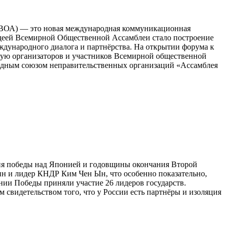
 (ВОА) — это новая международная коммуникационная
идеей Всемирной Общественной Ассамблеи стало построение
ждународного диалога и партнёрства. На открытии форума к
вую организаторов и участников Всемирной общественной
одным союзом неправительственных организаций «Ассамблея
тия победы над Японией и годовщины окончания Второй
н и лидер КНДР Ким Чен Ын, что особенно показательно,
ании Победы приняли участие 26 лидеров государств.
 свидетельством того, что у России есть партнёры и изоляция