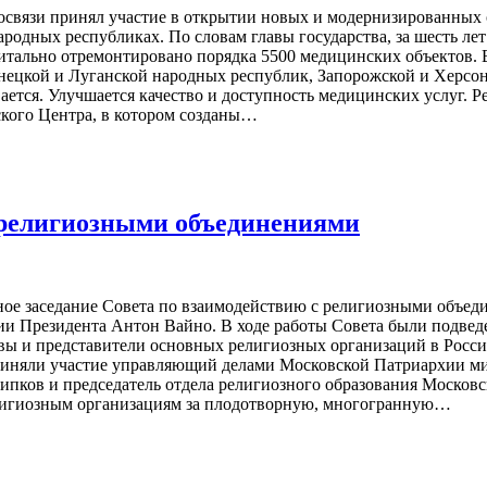
освязи принял участие в открытии новых и модернизированных 
одных республиках. По словам главы государства, за шесть лет
тально отремонтировано порядка 5500 медицинских объектов. В т
нецкой и Луганской народных республик, Запорожской и Херсон
ается. Улучшается качество и доступность медицинских услуг. 
кого Центра, в котором созданы…
с религиозными объединениями
ное заседание Совета по взаимодействию с религиозными объед
и Президента Антон Вайно. В ходе работы Совета были подведе
вы и представители основных религиозных организаций в России
риняли участие управляющий делами Московской Патриархии ми
ипков и председатель отдела религиозного образования Московс
елигиозным организациям за плодотворную, многогранную…