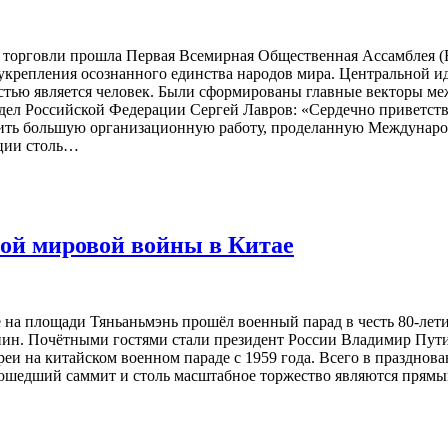
ой торговли прошла Первая Всемирная Общественная Ассамблея
укрепления осознанного единства народов мира. Центральной 
остью является человек. Были сформированы главные векторы ме
дел Российской Федерации Сергей Лавров: «Сердечно приветст
тить большую организационную работу, проделанную Междунар
ации столь…
рой мировой войны в Китае
е на площади Тяньаньмэнь прошёл военный парад в честь 80-ле
ин. Почётными гостями стали президент России Владимир Пути
еи на китайском военном параде с 1959 года. Всего в празднов
рошедший саммит и столь масштабное торжество являются прямым