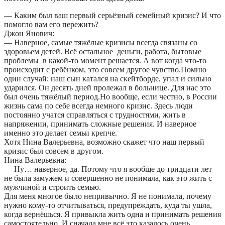
— Каким был ваш первый серьёзный семейный кризис? И что
помогло вам его пережить?
Джон Янович:
— Наверное, самые тяжёлые кризисы всегда связаны со
здоровьем детей. Всё остальное деньги, работа, бытовые
проблемы в какой-то момент решается. А вот когда что-то
происходит с ребёнком, это совсем другое чувство.Помню
один случай: наш сын катался на скейтборде, упал и сильно
ударился. Он десять дней пролежал в больнице. Для нас это
был очень тяжёлый период.Но вообще, если честно, в России
жизнь сама по себе всегда немного кризис. Здесь люди
постоянно учатся справляться с трудностями, жить в
напряжении, принимать сложные решения. И наверное
именно это делает семьи крепче.
Хотя Нина Валерьевна, возможно скажет что наш первый
кризис был совсем в другом.
Нина Валерьевна:
— Ну… наверное, да. Потому что я вообще до тридцати лет
не была замужем и совершенно не понимала, как это жить с
мужчиной и строить семью.
Для меня многое было непривычно. Я не понимала, почему
нужно кому-то отчитываться, предупреждать, куда ты ушла,
когда вернёшься. Я привыкла жить одна и принимать решения
самостоятельно. И сначала мне всё это казалось очень