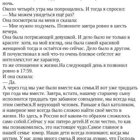
ночь.
Около четырёх утра мы попрощались. И тогда я спросил:
— Мы можем увидеться ещё раз?
Она посмотрела на меня и сказала:
— Мне нужно подумать. Позвоните завтра ровно в шесть
вечера.
Она была потрясающей девушкой. И дело было не только в
красоте хотя, на мой взгляд, она была самой красивой
женщиной тогда и остаётся ею сейчас. Дело было в другом.
Я почувствовал в ней что-то очень близкое себе:тот же
интеллект,тот же характер,
то же отношение к жизни.На следующий день я позвонил
ровно в 17:59.
И она сказала:
— Да.
А через год мы уже были вместе как семья.И вот уже тридцать
три года мы вместе. Завтра, кстати, нашему старшему сыну
исполнится тридцать три забавное совпадение, мы всегда над
этим смеёмся.Я верующий человек. Раньше я был католиком,
и наверное мне всегда было сложно найти своё место в
жизни. Но здесь, в России всё каким-то образом сложилось
само собой.Сейчас у нас пятеро детей.И если честно, то как
мы познакомились, это настоящее чудо.Самое главное в
нашей семье юмор. Наши дети всегда понимают, когда мы
шутим. У нас дома много смеха.Я иногда думаю, что Господь