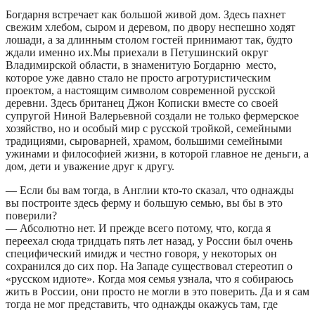
Богдарня встречает как большой живой дом. Здесь пахнет
свежим хлебом, сыром и деревом, по двору неспешно ходят
лошади, а за длинным столом гостей принимают так, будто
ждали именно их.Мы приехали в Петушинский округ
Владимирской области, в знаменитую Богдарню место,
которое уже давно стало не просто агротуристическим
проектом, а настоящим символом современной русской
деревни. Здесь британец Джон Кописки вместе со своей
супругой Ниной Валерьевной создали не только фермерское
хозяйство, но и особый мир с русской тройкой, семейными
традициями, сыроварней, храмом, большими семейными
ужинами и философией жизни, в которой главное не деньги, а
дом, дети и уважение друг к другу.
— Если бы вам тогда, в Англии кто-то сказал, что однажды
вы построите здесь ферму и большую семью, вы бы в это
поверили?
— Абсолютно нет. И прежде всего потому, что, когда я
переехал сюда тридцать пять лет назад, у России был очень
специфический имидж и честно говоря, у некоторых он
сохранился до сих пор. На Западе существовал стереотип о
«русском идиоте». Когда моя семья узнала, что я собираюсь
жить в России, они просто не могли в это поверить. Да и я сам
тогда не мог представить, что однажды окажусь там, где