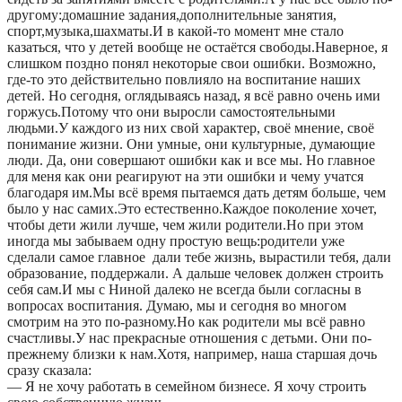
другому:домашние задания,дополнительные занятия,
спорт,музыка,шахматы.И в какой-то момент мне стало
казаться, что у детей вообще не остаётся свободы.Наверное, я
слишком поздно понял некоторые свои ошибки. Возможно,
где-то это действительно повлияло на воспитание наших
детей. Но сегодня, оглядываясь назад, я всё равно очень ими
горжусь.Потому что они выросли самостоятельными
людьми.У каждого из них свой характер, своё мнение, своё
понимание жизни. Они умные, они культурные, думающие
люди. Да, они совершают ошибки как и все мы. Но главное
для меня как они реагируют на эти ошибки и чему учатся
благодаря им.Мы всё время пытаемся дать детям больше, чем
было у нас самих.Это естественно.Каждое поколение хочет,
чтобы дети жили лучше, чем жили родители.Но при этом
иногда мы забываем одну простую вещь:родители уже
сделали самое главное дали тебе жизнь, вырастили тебя, дали
образование, поддержали. А дальше человек должен строить
себя сам.И мы с Ниной далеко не всегда были согласны в
вопросах воспитания. Думаю, мы и сегодня во многом
смотрим на это по-разному.Но как родители мы всё равно
счастливы.У нас прекрасные отношения с детьми. Они по-
прежнему близки к нам.Хотя, например, наша старшая дочь
сразу сказала:
— Я не хочу работать в семейном бизнесе. Я хочу строить