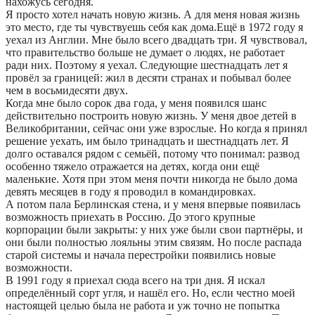
нахожусь сегодня.
Я просто хотел начать новую жизнь. А для меня новая жизнь
это место, где ты чувствуешь себя как дома.Ещё в 1972 году я
уехал из Англии. Мне было всего двадцать три. Я чувствовал,
что правительство больше не думает о людях, не работает
ради них. Поэтому я уехал. Следующие шестнадцать лет я
провёл за границей: жил в десяти странах и побывал более
чем в восьмидесяти двух.
Когда мне было сорок два года, у меня появился шанс
действительно построить новую жизнь. У меня двое детей в
Великобритании, сейчас они уже взрослые. Но когда я принял
решение уехать, им было тринадцать и шестнадцать лет. Я
долго оставался рядом с семьёй, потому что понимал: развод
особенно тяжело отражается на детях, когда они ещё
маленькие. Хотя при этом меня почти никогда не было дома
девять месяцев в году я проводил в командировках.
А потом пала Берлинская стена, и у меня впервые появилась
возможность приехать в Россию. До этого крупные
корпорации были закрыты: у них уже были свои партнёры, и
они были полностью лояльны этим связям. Но после распада
старой системы и начала перестройки появились новые
возможности.
В 1991 году я приехал сюда всего на три дня. Я искал
определённый сорт угля, и нашёл его. Но, если честно моей
настоящей целью была не работа и уж точно не попытка