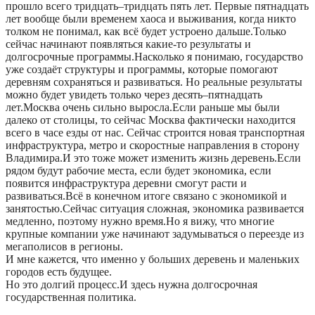
прошло всего тридцать–тридцать пять лет. Первые пятнадцать
лет вообще были временем хаоса и выживания, когда никто
толком не понимал, как всё будет устроено дальше.Только
сейчас начинают появляться какие-то результаты и
долгосрочные программы.Насколько я понимаю, государство
уже создаёт структуры и программы, которые помогают
деревням сохраняться и развиваться. Но реальные результаты
можно будет увидеть только через десять–пятнадцать
лет.Москва очень сильно выросла.Если раньше мы были
далеко от столицы, то сейчас Москва фактически находится
всего в часе езды от нас. Сейчас строится новая транспортная
инфраструктура, метро и скоростные направления в сторону
Владимира.И это тоже может изменить жизнь деревень.Если
рядом будут рабочие места, если будет экономика, если
появится инфраструктура деревни смогут расти и
развиваться.Всё в конечном итоге связано с экономикой и
занятостью.Сейчас ситуация сложная, экономика развивается
медленно, поэтому нужно время.Но я вижу, что многие
крупные компании уже начинают задумываться о переезде из
мегаполисов в регионы.
И мне кажется, что именно у больших деревень и маленьких
городов есть будущее.
Но это долгий процесс.И здесь нужна долгосрочная
государственная политика.