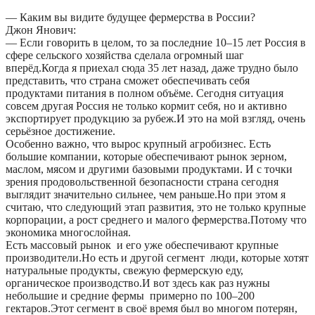
— Каким вы видите будущее фермерства в России?
Джон Янович:
— Если говорить в целом, то за последние 10–15 лет Россия в
сфере сельского хозяйства сделала огромный шаг
вперёд.Когда я приехал сюда 35 лет назад, даже трудно было
представить, что страна сможет обеспечивать себя
продуктами питания в полном объёме. Сегодня ситуация
совсем другая Россия не только кормит себя, но и активно
экспортирует продукцию за рубеж.И это на мой взгляд, очень
серьёзное достижение.
Особенно важно, что вырос крупный агробизнес. Есть
большие компании, которые обеспечивают рынок зерном,
маслом, мясом и другими базовыми продуктами. И с точки
зрения продовольственной безопасности страна сегодня
выглядит значительно сильнее, чем раньше.Но при этом я
считаю, что следующий этап развития, это не только крупные
корпорации, а рост среднего и малого фермерства.Потому что
экономика многослойная.
Есть массовый рынок и его уже обеспечивают крупные
производители.Но есть и другой сегмент люди, которые хотят
натуральные продукты, свежую фермерскую еду,
органическое производство.И вот здесь как раз нужны
небольшие и средние фермы примерно по 100–200
гектаров.Этот сегмент в своё время был во многом потерян,