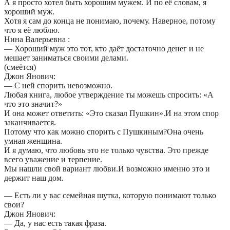
А я просто хотел быть хорошим мужем. И по её словам, я
хороший муж.
Хотя я сам до конца не понимаю, почему. Наверное, потому
что я её люблю.
Нина Валерьевна :
— Хороший муж это тот, кто даёт достаточно денег и не
мешает заниматься своими делами.
(смеётся)
Джон Янович:
— С ней спорить невозможно.
Любая книга, любое утверждение ты можешь спросить: «А
что это значит?»
И она может ответить: «Это сказал Пушкин».И на этом спор
заканчивается.
Потому что как можно спорить с Пушкиным?Она очень
умная женщина.
И я думаю, что любовь это не только чувства. Это прежде
всего уважение и терпение.
Мы нашли свой вариант любви.И возможно именно это и
держит наш дом.
— Есть ли у вас семейная шутка, которую понимают только
свои?
Джон Янович:
— Да, у нас есть такая фраза.