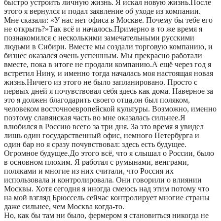
быстро устроить личную жизнь. Я искал новую жизнь.После
этого я вернулся и подал заявление об уходе из компании.
Мне сказали: «У нас нет офиса в Москве. Почему бы тебе его
не открыть?»Так всё и началось.Примерно в то же время я
познакомился с несколькими замечательными русскими
людьми в Сибири. Вместе мы создали торговую компанию, и
бизнес оказался очень успешным. Мы прекрасно работали
вместе, пока в итоге не продали компанию.А ещё через год я
встретил Нину, и именно тогда началась моя настоящая новая
жизнь.Ничего из этого не было запланировано. Просто с
первых дней я почувствовал себя здесь как дома. Наверное за
это я должен благодарить своего отца,он был поляком,
человеком восточноевропейской культуры. Возможно, именно
поэтому славянская часть во мне оказалась сильнее.Я
влюбился в Россию всего за три дня. За это время я увидел
лишь один государственный офис, немного Петербурга и
один бар но я сразу почувствовал: здесь есть будущее.
Огромное будущее.До этого всё, что я слышал о России, было
в основном плохим. Я работал с румынами, венграми,
поляками и многие из них считали, что Россия их
использовала и контролировала. Они говорили о влиянии
Москвы. Хотя сегодня я иногда смеюсь над этим потому что
на мой взгляд Брюссель сейчас контролирует многие страны
даже сильнее, чем Москва когда-то.
Но, как бы там ни было, фермером я становиться никогда не