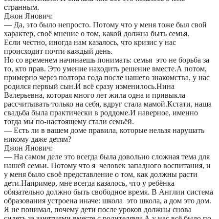
странным.
Джон Янович:
— Да, это было непросто. Потому что у меня тоже был свой
характер, своё мнение о том, какой должна быть семья.
Если честно, иногда нам казалось, что кризис у нас
происходит почти каждый день.
Но со временем начинаешь понимать: семья это не борьба за
то, кто прав. Это умение находить решение вместе.А потом,
примерно через полтора года после нашего знакомства, у нас
родился первый сын.И всё сразу изменилось.Нина
Валерьевна, которая много лет жила одна и привыкла
рассчитывать только на себя, вдруг стала мамой.Кстати, наша
свадьба была практически в роддоме.И наверное, именно
тогда мы по-настоящему стали семьёй.
— Есть ли в вашем доме правила, которые нельзя нарушать
никому даже детям?
Джон Янович:
— На самом деле это всегда была довольно сложная тема для
нашей семьи. Потому что я человек западного воспитания, и
у меня было своё представление о том, как должны расти
дети.Например, мне всегда казалось, что у ребёнка
обязательно должно быть свободное время. В Англии система
образования устроена иначе: школа это школа, а дом это дом.
Я не понимал, почему дети после уроков должны снова
сидеть за занятиями вместе с родителями.А у нас всё было по-