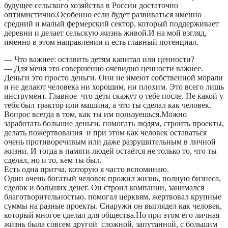
будущее сельского хозяйства в России достаточно
оптимистично.Особенно если будет развиваться именно
средний и малый фермерский сектор, который поддерживает
деревни и делает сельскую жизнь живой.И на мой взгляд,
именно в этом направлении и есть главный потенциал.
— Что важнее: оставить детям капитал или ценности?
— Для меня это совершенно очевидно ценности важнее.
Деньги это просто деньги. Они не имеют собственной морали
и не делают человека ни хорошим, ни плохим. Это всего лишь
инструмент. Главное что дети скажут о тебе после. Не какой у
тебя был трактор или машина, а что ты сделал как человек.
Вопрос всегда в том, как ты им пользуешься.Можно
заработать большие деньги, помогать людям, строить проекты,
делать пожертвования и при этом как человек оставаться
очень противоречивым или даже разрушительным в личной
жизни. И тогда в памяти людей остаётся не только то, что ты
сделал, но и то, кем ты был.
Есть одна притча, которую я часто вспоминаю.
Один очень богатый человек прожил жизнь, полную бизнеса,
сделок и больших денег. Он строил компании, занимался
благотворительностью, помогал церквям, жертвовал крупные
суммы на разные проекты. Снаружи он выглядел как человек,
который многое сделал для общества.Но при этом его личная
жизнь была совсем другой сложной, запутанной, с большим