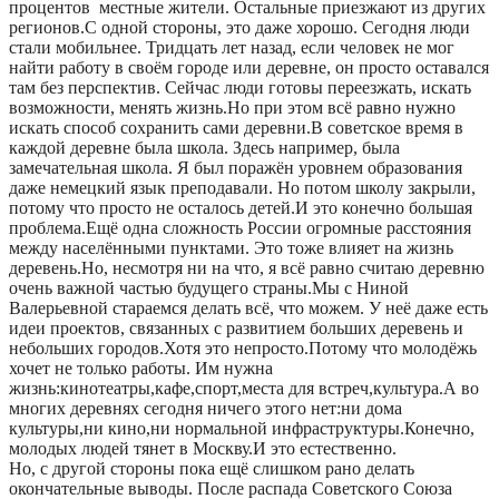
процентов местные жители. Остальные приезжают из других
регионов.С одной стороны, это даже хорошо. Сегодня люди
стали мобильнее. Тридцать лет назад, если человек не мог
найти работу в своём городе или деревне, он просто оставался
там без перспектив. Сейчас люди готовы переезжать, искать
возможности, менять жизнь.Но при этом всё равно нужно
искать способ сохранить сами деревни.В советское время в
каждой деревне была школа. Здесь например, была
замечательная школа. Я был поражён уровнем образования
даже немецкий язык преподавали. Но потом школу закрыли,
потому что просто не осталось детей.И это конечно большая
проблема.Ещё одна сложность России огромные расстояния
между населёнными пунктами. Это тоже влияет на жизнь
деревень.Но, несмотря ни на что, я всё равно считаю деревню
очень важной частью будущего страны.Мы с Ниной
Валерьевной стараемся делать всё, что можем. У неё даже есть
идеи проектов, связанных с развитием больших деревень и
небольших городов.Хотя это непросто.Потому что молодёжь
хочет не только работы. Им нужна
жизнь:кинотеатры,кафе,спорт,места для встреч,культура.А во
многих деревнях сегодня ничего этого нет:ни дома
культуры,ни кино,ни нормальной инфраструктуры.Конечно,
молодых людей тянет в Москву.И это естественно.
Но, с другой стороны пока ещё слишком рано делать
окончательные выводы. После распада Советского Союза