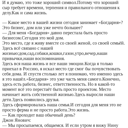
И я думаю, это тоже хороший символ.Потому что хороший
сыр требует времени, терпения и правильного отношения к
делу.Как и сама жизнь.
— Какое место в вашей жизни сегодня занимает «Богдарня»?
Это бизнес, дом или уже нечто большее?
— Для меня «Богдарня» давно перестала быть просто
бизнесом.Сегодня это мой дом.
Это место, где я живу вместе со своей женой, со своей семьёй.
Здесь всё связано с нашей
жизнью:дом,сад,собаки,кошки,газон,утро,вечер,наши
привычки,наши воспоминания.
Здесь вся наша жизнь и все наши эмоции.Когда я только
приехал в Россию, я искал место где смог бы почувствовать
себя дома. И спустя столько лет я понимаю, что именно здесь
я это нашёл.«Богдарня» это уже часть меня самого.Конечно,
здесь есть работа, бизнес, ответственность. Но в какой-то
момент всё это перестаёт быть просто проектом. Место
начинает жить собственной жизнью.Здесь выросли наши
дети.Здесь появились друзья.
Здесь сформировалась наша семья.И сегодня для меня это не
просто ферма и не просто работа.Это жизнь.
— Как проходит ваш обычный день?
Джон Янович:
— Мы просыпаемся, общаемся. И если утром я вижу Нину