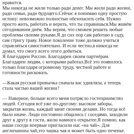
нравится.
Мы никогда не жили только ради денег. Мы жили ради жизни,
ради семьи, ради будущего.Сейчас я понимаю одну простую
истину: невозможно полностью обезопасить себя. Нужно
просто жить, работать и верить, что ты справишься.Мы живём
сегодняшним днём. Мы верим, что сможем решить любые
проблемы своими руками.Я до сих пор сам работаю в саду,
сам стригу траву. Новое поколение тоже должно учиться
справляться самостоятельно. И если честно,я никогда не
думал, что смогу всего этого добиться.
Я благодарен России. Благодарен своим партнёрам.
Благодарен людям, с которыми работал.Всё это появилось
только благодаря огромному труду, честной работе и
готовности рисковать.
—Какая русская привычка сначала вас удивляла, а теперь
стала частью вашей жизни?
— Наверное, больше всего меня потрясло гостеприимство
людей. Сегодня всё уже по-другому: высокие заборы,
закрытая жизнь, каждый занят своими делами. Но тогда всё
было иначе. Люди постоянно общались с соседями, заходили
друг к другу в гости, жили намного открытее.Я помню, как
наши соседи впервые пригласили нас «на чай». Для
англичанина чай,это чашка чая и может быть одно печенье.