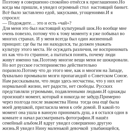
Поэтому я совершенно спокойно отнёсся к приглашению.Но
когда мы пришли, я увидел огромный стол настоящий банкет.
Всё было заставлено едой, закусками, угощениями.И я
спросил:
— Подождите… это и есть «чай»?
Для меня это был настоящий культурный шок.Но вообще мне
очень повезло, потому что к тому моменту я уже побывал во
многих странах. И у меня всегда был один жизненный
принцип: где бы ты ни находился, ты должен уважать
культуру этого места. Не осуждать различия, не воспринимать
их как что-то странное, а пытаться понять, почему люди
живут именно так.Поэтому многие вещи меня не шокировали.
Но вот русское гостеприимство действительно
поразило.Потому что до этого мне, как и многим на Западе,
буквально промывали мозги пропагандой о Советском Союзе.
Нам рассказывали, что люди здесь несчастны, что у них нет
нормальной жизни, нет радости, нет свободы. Русских
представляли угрюмыми, подавленными людьми.И однажды
произошёл момент, который я никогда не забуду.Примерно
через полгода после знакомства Нина тогда она ещё была
моей девушкой, пригласила меня к себе домой. В какой-то
момент она ушла в ванную принимать душ, а я остался один в
комнате и начал рассматривать фотографии.Я нашёл
семейный альбом.И вдруг увидел совершенно другую
жизнь.Я увидел Нину маленькой девочкой улыбающейся,