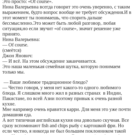
Это просто: «Of course».
Нина Валерьевна всегда говорит это очень уверенно, с таким
выражением, будто вопрос вообще не требует обсуждения.И в
этот момент ты понимаешь, что спорить дальше
бессмысленно.Это может быть любой разговор, любая
ситуация,но если звучит «of course», значит решение уже
принято.
Нина Валерьевна:
— Of course.
(смеётся)
Джон Янович:
— И всё. На этом обсуждение заканчивается.
Это наша маленькая семейная шутка, которую понимаем
только мы.
— Ваше любимое традиционное блюдо?
— Честно говоря, у меня нет какого-то одного любимого
блюда. Я слишком много жил в разных странах в Индии,
Пакистане, по всей Азии поэтому привык к очень разной
кухне.
Мне например очень нравится карри. Для меня это уже почти
домашняя еда.
А вот типичная английская кухня она довольно скучная. Все
сразу вспоминают fish and chips рыбу с картошкой фри. Но
если честно, я никогда не был большим поклонником такой