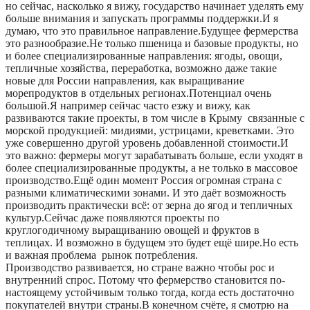
но сейчас, насколько я вижу, государство начинает уделять ему
больше внимания и запускать программы поддержки.И я
думаю, что это правильное направление.Будущее фермерства
это разнообразие.Не только пшеница и базовые продукты, но
и более специализированные направления: ягоды, овощи,
тепличные хозяйства, переработка, возможно даже такие
новые для России направления, как выращивание
морепродуктов в отдельных регионах.Потенциал очень
большой.Я например сейчас часто езжу и вижу, как
развиваются такие проекты, в том числе в Крыму связанные с
морской продукцией: мидиями, устрицами, креветками. Это
уже совершенно другой уровень добавленной стоимости.И
это важно: фермеры могут зарабатывать больше, если уходят в
более специализированные продукты, а не только в массовое
производство.Ещё один момент Россия огромная страна с
разными климатическими зонами. И это даёт возможность
производить практически всё: от зерна до ягод и тепличных
культур.Сейчас даже появляются проекты по
круглогодичному выращиванию овощей и фруктов в
теплицах. И возможно в будущем это будет ещё шире.Но есть
и важная проблема рынок потребления.
Производство развивается, но стране важно чтобы рос и
внутренний спрос. Потому что фермерство становится по-
настоящему устойчивым только тогда, когда есть достаточно
покупателей внутри страны.В конечном счёте, я смотрю на