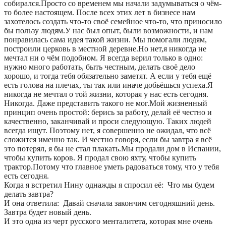
собирался.Просто со временем мы начали задумываться о чём-
то более настоящем. После всех этих лет в бизнесе нам
захотелось создать что-то своё семейное что-то, что приносило
бы пользу людям.У нас был опыт, были возможности, и нам
понравилась сама идея такой жизни. Мы помогали людям,
построили церковь в местной деревне.Но нет,я никогда не
мечтал ни о чём подобном. Я всегда верил только в одно:
нужно много работать, быть честным, делать своё дело
хорошо, и тогда тебя обязательно заметят. А если у тебя ещё
есть голова на плечах, ты так или иначе добьёшься успеха.Я
никогда не мечтал о той жизни, которая у нас есть сегодня.
Никогда. Даже представить такого не мог.Мой жизненный
принцип очень простой: берись за работу, делай её честно и
качественно, заканчивай и проси следующую. Таких людей
всегда ищут. Поэтому нет, я совершенно не ожидал, что всё
сложится именно так. И честно говоря, если бы завтра я всё
это потерял, я бы не стал плакать.Мы продали дом в Испании,
чтобы купить коров. Я продал свою яхту, чтобы купить
трактор.Потому что главное уметь радоваться тому, что у тебя
есть сегодня.
Когда я встретил Нину однажды я спросил её: Что мы будем
делать завтра?
И она ответила: Давай сначала закончим сегодняшний день.
Завтра будет новый день.
И это одна из черт русского менталитета, которая мне очень