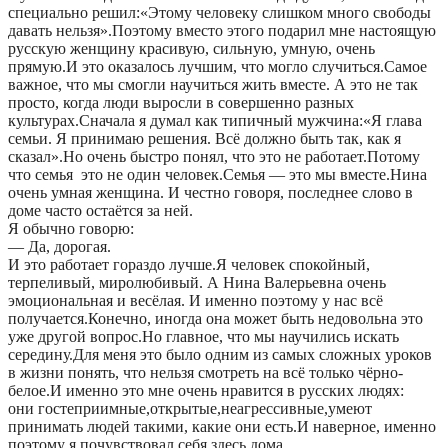
специально решил:«Этому человеку слишком много свободы
давать нельзя».Поэтому вместо этого подарил мне настоящую
русскую женщину красивую, сильную, умную, очень
прямую.И это оказалось лучшим, что могло случиться.Самое
важное, что мы смогли научиться жить вместе. А это не так
просто, когда люди выросли в совершенно разных
культурах.Сначала я думал как типичный мужчина:«Я глава
семьи. Я принимаю решения. Всё должно быть так, как я
сказал».Но очень быстро понял, что это не работает.Потому
что семья это не один человек.Семья — это мы вместе.Нина
очень умная женщина. И честно говоря, последнее слово в
доме часто остаётся за ней.
Я обычно говорю:
— Да, дорогая.
И это работает гораздо лучше.Я человек спокойный,
терпеливый, миролюбивый. А Нина Валерьевна очень
эмоциональная и весёлая. И именно поэтому у нас всё
получается.Конечно, иногда она может быть недовольна это
уже другой вопрос.Но главное, что мы научились искать
середину.Для меня это было одним из самых сложных уроков
в жизни понять, что нельзя смотреть на всё только чёрно-
белое.И именно это мне очень нравится в русских людях:
они гостеприимные,открытые,неагрессивные,умеют
принимать людей такими, какие они есть.И наверное, именно
поэтому я почувствовал себя здесь дома.