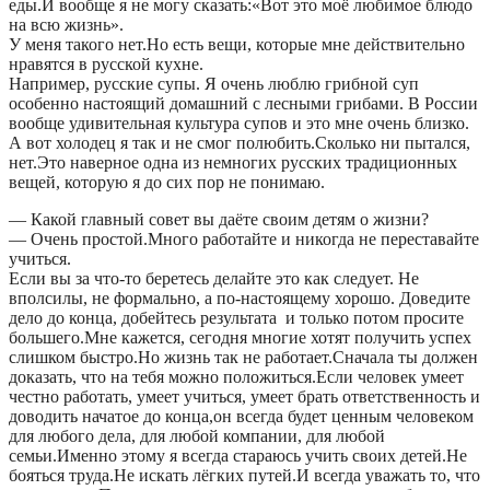
еды.И вообще я не могу сказать:«Вот это моё любимое блюдо
на всю жизнь».
У меня такого нет.Но есть вещи, которые мне действительно
нравятся в русской кухне.
Например, русские супы. Я очень люблю грибной суп
особенно настоящий домашний с лесными грибами. В России
вообще удивительная культура супов и это мне очень близко.
А вот холодец я так и не смог полюбить.Сколько ни пытался,
нет.Это наверное одна из немногих русских традиционных
вещей, которую я до сих пор не понимаю.
— Какой главный совет вы даёте своим детям о жизни?
— Очень простой.Много работайте и никогда не переставайте
учиться.
Если вы за что-то беретесь делайте это как следует. Не
вполсилы, не формально, а по-настоящему хорошо. Доведите
дело до конца, добейтесь результата и только потом просите
большего.Мне кажется, сегодня многие хотят получить успех
слишком быстро.Но жизнь так не работает.Сначала ты должен
доказать, что на тебя можно положиться.Если человек умеет
честно работать, умеет учиться, умеет брать ответственность и
доводить начатое до конца,он всегда будет ценным человеком
для любого дела, для любой компании, для любой
семьи.Именно этому я всегда стараюсь учить своих детей.Не
бояться труда.Не искать лёгких путей.И всегда уважать то, что