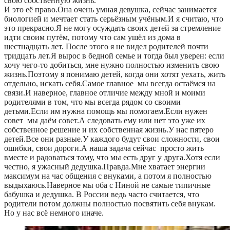
свою собственную жизнь.
И это её право.Она очень умная девушка, сейчас занимается
биологией и мечтает стать серьёзным учёным.И я считаю, что
это прекрасно.Я не могу осуждать своих детей за стремление
идти своим путём, потому что сам ушёл из дома в
шестнадцать лет. После этого я не видел родителей почти
тридцать лет.Я вырос в бедной семье и тогда был уверен: если
хочу чего-то добиться, мне нужно полностью изменить свою
жизнь.Поэтому я понимаю детей, когда они хотят уехать, жить
отдельно, искать себя.Самое главное мы всегда остаёмся на
связи.И наверное, главное отличие между мной и моими
родителями в том, что мы всегда рядом со своими
детьми.Если им нужна помощь мы помогаем.Если нужен
совет мы даём совет.А следовать ему или нет это уже их
собственное решение и их собственная жизнь.У нас пятеро
детей.Все они разные.У каждого будут свои сложности, свои
ошибки, свои дороги.А наша задача сейчас просто жить
вместе и радоваться тому, что мы есть друг у друга.Хотя если
честно, я ужасный дедушка.Правда.Мне хватает энергии
максимум на час общения с внуками, а потом я полностью
выдыхаюсь.Наверное мы оба с Ниной не самые типичные
бабушка и дедушка. В России ведь часто считается, что
родители потом должны полностью посвятить себя внукам.
Но у нас всё немного иначе.