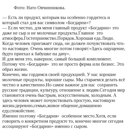
Фото: Нато Овчинникова.
— Есть ли продукт, которым вы особенно гордитесь и
который стал для вас символом «Богдарни»?
— Если честно, для меня главный продукт «Богдарни» это
даже не сыр и не молочные продукты.Главное это
атмосфера.Гостеприимство.Порядок.Хорошая еда.Люди.
Когда человек приезжает сюда, он должен почувствовать что-
то настоящее. Очень многие потом говорят:«Здесь ощущение,
будто приехал к бабушке на дачу».
И для меня это, наверное, самый большой комплимент.
Потому что «Богдарня» это не просто ферма или бизнес. Это
образ жизни.
Конечно, мы гордимся своей продукцией. У нас хорошие
молочные продукты, хорошие сыры. Мы стараемся делать всё
честно и качественно.Но самое важное для нас сохранить
русские традиции, культуру, отношение к людям.Сегодня мир
становится очень быстрым, искусственным, холодным. А
здесь человек может почувствовать простую, настоящую
жизнь:деревню,семью,живое общение,домашнюю
еду,спокойствие.
Именно поэтому «Богдарня» особенное место.Хотя, если
говорить о конкретном продукте то, конечно многие сегодня
ассоциируют «Богдарню» именно с сыром.