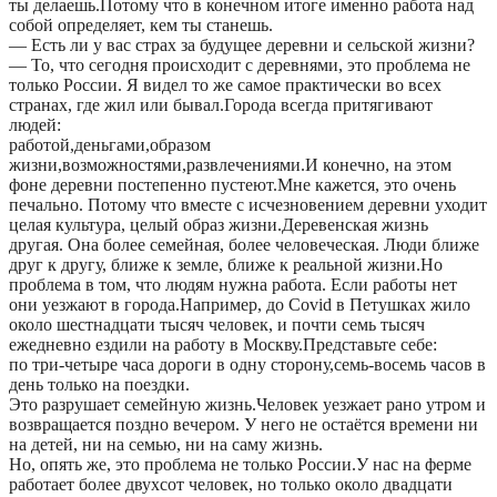
ты делаешь.Потому что в конечном итоге именно работа над
собой определяет, кем ты станешь.
— Есть ли у вас страх за будущее деревни и сельской жизни?
— То, что сегодня происходит с деревнями, это проблема не
только России. Я видел то же самое практически во всех
странах, где жил или бывал.Города всегда притягивают
людей:
работой,деньгами,образом
жизни,возможностями,развлечениями.И конечно, на этом
фоне деревни постепенно пустеют.Мне кажется, это очень
печально. Потому что вместе с исчезновением деревни уходит
целая культура, целый образ жизни.Деревенская жизнь
другая. Она более семейная, более человеческая. Люди ближе
друг к другу, ближе к земле, ближе к реальной жизни.Но
проблема в том, что людям нужна работа. Если работы нет
они уезжают в города.Например, до Covid в Петушках жило
около шестнадцати тысяч человек, и почти семь тысяч
ежедневно ездили на работу в Москву.Представьте себе:
по три-четыре часа дороги в одну сторону,семь-восемь часов в
день только на поездки.
Это разрушает семейную жизнь.Человек уезжает рано утром и
возвращается поздно вечером. У него не остаётся времени ни
на детей, ни на семью, ни на саму жизнь.
Но, опять же, это проблема не только России.У нас на ферме
работает более двухсот человек, но только около двадцати