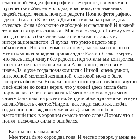
счастливой.Увидел фотографии с вечеринок, с друзьями, с
путешествий.Увидел молодых, красивых, современных
людей.Увидел жизнь, полную радости.Помню фотографию,
где она была на Кавказе, в Домбае, сидела на крыше дома,
смеялась, была абсолютно свободной и счастливой.И в какой-
то момент я просто заплакал.Мне стало стыдно.Потому что я
всегда считал себя человеком с широкими взглядами,
интернационалистом. Я думал, что умею видеть мир
объективно. Но в тот момент я понял, насколько сильно на
меня повлияла западная пропаганда о России.Я был уверен,
что здесь люди живут без радости, под тотальным контролем,
что у них нет настоящей жизни.А оказалось, всё совсем
иначе.Да, я уже тогда познакомился с Ниной очень умной,
интересной молодой женщиной, с которой можно было
говорить обо всём. Но даже после этого где-то глубоко внутри
я всё ещё не до конца верил, что у людей здесь могла быть
нормальная, счастливая жизнь.Именно это стало для меня
самым большим потрясением.Увидеть обычную человеческую
жизнь.Увидеть счастье.Увидеть, как люди смеются, любят,
отдыхают, наслаждаются жизнью.Для меня это был
настоящий шок в хорошем смысле этого слова.Потому что я
понял, насколько сильно ошибался.
— Как вы познакомились?
— Мне тогда было сорок два года. И честно говоря, у меня не