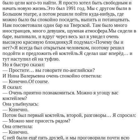
было цели кого-то найти. Я просто хотел быть свободным и
начать новую жизнь.Это был 1991 год. Мы с другом были в
Большом театре, а потом решили пойти куда-нибудь, где
можно было бы спокойно посидеть, выпить и потанцевать.
Нам посоветовали один бар на Тверской. Там было много
иностранцев, много девушек, шумная атмосфера.Мы сидели в
баре, выпивали, и вдруг через весь зал я увидел очень
высокую красивую блондинку.Я подумал:«Почему бы и
нет?»Я всегда был открытым человеком, поэтому решил
подойти и предложить ей коктейль.Я сделал шаг вперёд… и
тут наступил ей на туфлю.
Но я быстро сказал:
— Простите… вы говорите по-английски?
И Нина Валерьевна очень спокойно ответила:
— Конечно.Of course.
Я сказал:
— Очень приятно познакомиться. Можно я угощу вас
коктейлем?
Она улыбнулась:
— Конечно.
Потом был первый коктейль, второй, разговоры… Я спросил:
— Можно мне присесть рядом?
Она ответила:
— Конечно.
С ней были ещё пять друзей, и мы проговорили почти всю