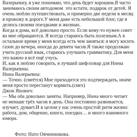
Валерьевну, я уже понимаю, что день будет хорошим.Я часто
занимаюсь своим автодомом это кстати, подарок от детей. Я
очень люблю путешествовать, и примерно две недели в месяц
я провожу в дороге.У меня даже есть небольшой блог, где я
делюсь своими поездками и жизнью.
Когда я дома, всё довольно просто. Если кому-то нужен совет
ко мне обращаются. Я всегда стараюсь быть полезным.А в
остальное время у меня всегда есть чем заняться: я могу косить
газон до вечера, иногда до девяти часов.Я также продолжаю
учить русский язык, стараюсь улучшать грамматику. Для меня
это важно я всё ещё учусь.
И, как я люблю говорить, я лучший шеф-повар для Нины
Валерьевны.
Нина Валерьевна:
— Точно. (смеётся) Мне приходится это подтверждать, иначе
меня просто перестанут кормить.(смех)
Джон Янович:
— Мы оба довольно заняты. Например, Нина много читает
не меньше трёх часов в день. Она постоянно развивается,
изучает, думает.И в целом у нас очень простой ритм жизни:
работа, дом, общение, книги, поездки… и много взаимного
юмора.
Фото: Нато Овчинникова.