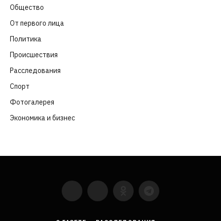
Общество
(652)
От первого лица
(40)
Политика
(282)
Происшествия
(107)
Расследования
(91)
Спорт
(57)
Фотогалерея
(6)
Экономика и бизнес
(252)
YouTube
VKontakte
LinkedIn
Flickr