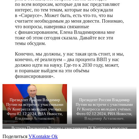
по всем вопросам, которые для вас представляют
интерес, по тем темам, которые вы обсуждали
в «Сириусе». Может быть, есть что-то, что вы
считаете необходимым до меня довести. Понимаю,
что вопросы, наверняка связанные
с финансированием, Елена Владимировна мне
тоже об этом сегодня сказала. Давайте все эти
темы обсудим.
Конечно, мы должны, у нас такая цель стоит, и мы,
конечно, её реализуем – два процента ВВП у нас
должно идти на науку. Где-то к 2030 году, может,
и пораньше выйдем на эти объёмы
финансирования».
Президент России Владимир
Президент России Владимир
Путин на встрече с участниками
Путин на встрече с участниками
IV Конгресса молодых учёных.
IV Конгресса молодых учёных.
Фото 02.12.2024, РИА Новости,
Фото 02.12.2024, РИА Новости,
Владимир Астапкович.
Владимир Астапкович.
Встреча Президента России с участниками IV Конгресса молодых
учёных.
Поделиться
VKontakte
Ok