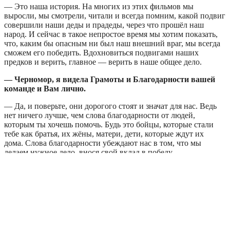
— Это наша история. На многих из этих фильмов мы
выросли, мы смотрели, читали и всегда помним, какой подвиг
совершили наши деды и прадеды, через что прошёл наш
народ. И сейчас в такое непростое время мы хотим показать,
что, каким бы опасным ни был наш внешний враг, мы всегда
сможем его победить. Вдохновиться подвигами наших
предков и верить, главное — верить в наше общее дело.
— Черномор, я видела Грамоты и Благодарности вашей
команде и Вам лично.
— Да, и поверьте, они дорогого стоят и значат для нас. Ведь
нет ничего лучше, чем слова благодарности от людей,
которым ты хочешь помочь. Будь это бойцы, которые стали
тебе как братья, их жёны, матери, дети, которые ждут их
дома. Слова благодарности убеждают нас в том, что мы
делаем нужное дело, внося свой вклад в победу.
— Завершая наш разговор, хочу спросить, что даёт Вашей
команде и Вам лично эта деятельность?
— Веру в победу, возможность не оставаться в стороне.
— Спасибо Вам, Черномор, за интервью. Я уверена, что
Вы делаете большую и нужную работу. Хочу