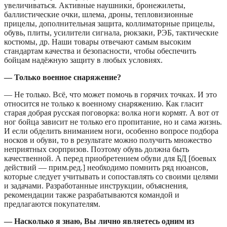
увеличиваться. Активные наушники, бронежилеты,
баллистические очки, шлема, дроны, тепловизионные
прицелы, дополнительная защита, коллиматорные прицелы,
обувь, плиты, усилители сигнала, рюкзаки, РЭБ, тактические
костюмы, др. Наши товары отвечают самым высоким
стандартам качества и безопасности, чтобы обеспечить
бойцам надёжную защиту в любых условиях.
— Только военное снаряжение?
— Не только. Всё, что может помочь в горячих точках. И это
относится не только к военному снаряжению. Как гласит
старая добрая русская поговорка: волка ноги кормят. А вот от
ног бойца зависит не только его пропитание, но и сама жизнь.
И если обделить вниманием ноги, особенно вопросе подбора
носков и обуви, то в результате можно получить множество
неприятных сюрпризов. Поэтому обувь должна быть
качественной. А перед приобретением обуви для БД [боевых
действий — прим.ред.] необходимо помнить ряд нюансов,
которые следует учитывать и сопоставлять со своими целями
и задачами. Разработанные инструкции, объяснения,
рекомендации также разрабатываются командой и
предлагаются покупателям.
— Насколько я знаю, Вы лично являетесь одним из