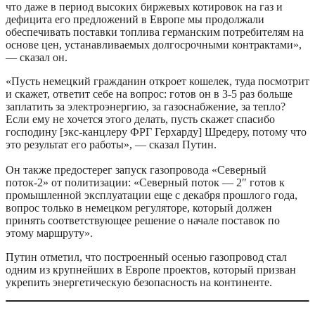
что даже в период высоких биржевых котировок на газ и
дефицита его предложений в Европе мы продолжали
обеспечивать поставки топлива германским потребителям на
основе цен, устанавливаемых долгосрочными контрактами»,
— сказал он.
«Пусть немецкий гражданин откроет кошелек, туда посмотрит
и скажет, ответит себе на вопрос: готов он в 3-5 раз больше
заплатить за электроэнергию, за газоснабжение, за тепло?
Если ему не хочется этого делать, пусть скажет спасибо
господину [экс-канцлеру ФРГ Герхарду] Шредеру, потому что
это результат его работы», — сказал Путин.
Он также предостерег запуск газопровода «Северный
поток-2» от политизации: «Северный поток — 2″ готов к
промышленной эксплуатации еще с декабря прошлого года,
вопрос только в немецком регуляторе, который должен
принять соответствующее решение о начале поставок по
этому маршруту».
Путин отметил, что построенный осенью газопровод стал
одним из крупнейших в Европе проектов, который призван
укрепить энергетическую безопасность на континенте.