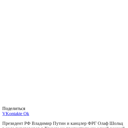
Поделиться
VKontakte
Ok
Президент РФ Владимир Путин и канцлер ФРГ Олаф Шольц