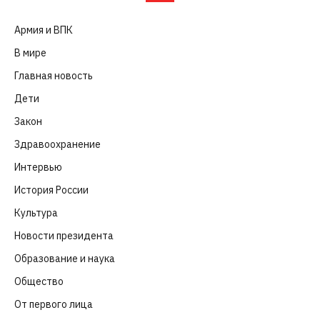
Армия и ВПК
(252)
В мире
(101)
Главная новость
(4 664)
Дети
(41)
Закон
(318)
Здравоохранение
(83)
Интервью
(63)
История России
(39)
Культура
(261)
Новости президента
(329)
Образование и наука
(98)
Общество
(652)
От первого лица
(40)