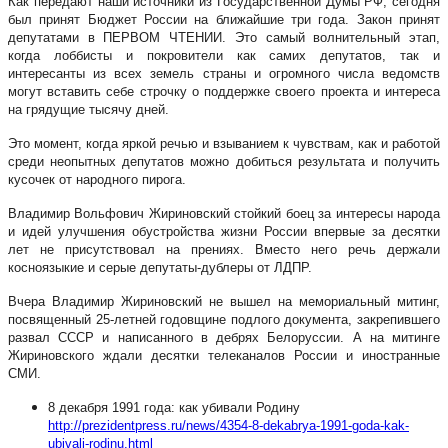
Как передают наши источники из Государственной Думы РФ, сегодня
был принят Бюджет России на ближайшие три года. Закон принят
депутатами в ПЕРВОМ ЧТЕНИИ. Это самый волнительный этап,
когда лоббисты и покровители как самих депутатов, так и
интересанты из всех земель страны и огромного числа ведомств
могут вставить себе строчку о поддержке своего проекта и интереса
на грядущие тысячу дней.
Это момент, когда яркой речью и взыванием к чувствам, как и работой
среди неопытных депутатов можно добиться результата и получить
кусочек от народного пирога.
Владимир Вольфович Жириновский стойкий боец за интересы народа
и идей улучшения обустройства жизни России впервые за десятки
лет не присутствовал на прениях. Вместо него речь держали
косноязыкие и серые депутаты-дублеры от ЛДПР.
Вчера Владимир Жириновский не вышел на мемориальный митинг,
посвященный 25-летней годовщине подлого документа, закрепившего
развал СССР и написанного в дебрях Белоруссии. А на митинге
Жириновского ждали десятки телеканалов России и иностранные
СМИ.
8 декабря 1991 года: как убивали Родину
http://prezidentpress.ru/news/4354-8-dekabrya-1991-goda-kak-
ubivali-rodinu.html