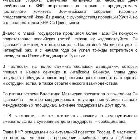
китайской стороны. Валентина Матвиенко за несколько дней
пребывания в КНР встретилась не только с председателем
постоянного комитета Всекитайского собрания народных
представителей Чжан Дэцзяном, с руководством провинции Хубэй, но
и с председателем КНР Си Цзиньпином.
Диалог с главой государства продлился более часа. Он по-русски
приветствовал российских гостей, сказав им «здравствуйте». Си
Цзиньпин отметил, что встречается с Валентиной Матвиенко уже в
четвертый раз, а с начала года он успел трижды встретиться с
президентом России Владимиром Путиным.
В частности, на полях саммита «большой двадцатки», который
прошел в начале сентября в китайском Ханчжоу, главы двух
государств обсудили новые перспективы всестороннего партнерства
и сотрудничества, а также стратегического взаимодействия.
По итогам встречи Валентина Матвиенко рассказала о пожелании Си
Цзиньпина плотнее координировать двусторонние усилия на всех
международных площадках, активнее поддерживать друг друга.
– В частности, вместе отстаивать позиции о недопустимости
вмешательства в суверенные дела государств, – сообщила она.
Глава КНР осведомлен об актуальной повестке России. В частности,
он пожелал успехов в проведении приближающихся выборов в