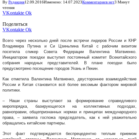
By
Редакция
12.09.2016
Изменено:
14.07.2023
Комментариев нет
3 Минут
чтения
VKontakte
Ok
Поделиться
VKontakte
Ok
Всего через несколько дней после встречи лидеров России и КНР
Владимира Путина и Си Цзиньпина Китай с рабочим визитом
посетила спикер Совета Федерации Валентина Матвиенко.
Инициатором поездки выступил постоянный комитет Всекитайского
собрания народных представителей. В плане поездки было
предусмотрено посещение городов Ухань и Пекин.
Как отметила Валентина Матвиенко, двустороннее взаимодействие
России и Китая становится всё более весомым фактором мировой
политики.
– Наши страны выступают за формирование справедливого
миропорядка, базирующегося на коллективных подходах,
равноправии, общепризнанных нормах и принципах международного
права, – заявила госпожа председатель, как к ней уважительно
обращались китайские партнеры.
Этот факт подтверждается беспрецедентно теплым приемом