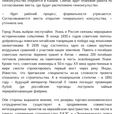
генконсульство откроется в Казани. Сейчас идет плановая работа по
согласованию места, где будет расположено генконсульство.
– Идет рабочий процесс, формальности утрясаются.
Согласовываются места открытия генерального консульства, –
уточнила она.
Город Ухань выбран неслучайно. Ухань и Россия связаны неразрывно
историческими событиями. В конце 1930-х годов советские пилоты-
добровольцы помогали китайским товарищам в победе над японскими
захватчиками. В 1938 году состоялось одно из самых крупных
воздушных сражений с участием наших земляков. Память о погибших
советских пилотах бережно хранят в Китае – имена 200 погибших
летчиков увековечены на памятнике в честь освобождения Ухани.
Кроме того, советские инженеры в 50-е годы XX века единственные в
мире смогли спроектировать первый мост через реку Янцзы.
Известно, что британские специалисты из-за сложности проекта
отказались от строительства. А в позапрошлом столетии – в 1891
году – будущий император Николай II также посещал провинцию
Хубэй, где российские торговцы построили чайные
перерабатывающие фабрики.
Обе стороны выразили мнение, что резервы торгово-экономического
сотрудничества существуют в продвижении совместных
интеграционных проектов на евразийском пространстве, в том числе в
рамках сопряжения строительства ЕАЭС и «Экономического пояса