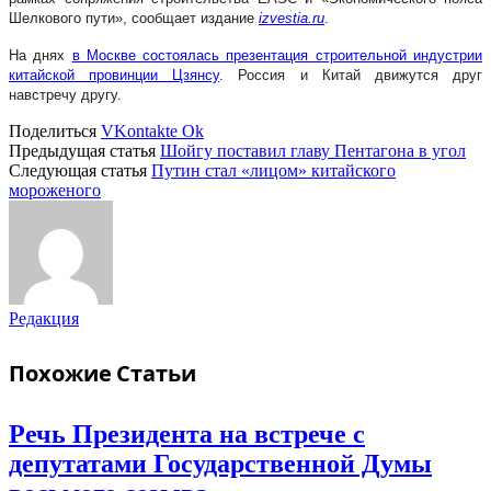
Шелкового пути», сообщает издание
izvestia.ru
.
На днях
в Москве состоялась презентация строительной индустрии
китайской провинции Цзянсу
. Россия и Китай движутся друг
навстречу другу.
Поделиться
VKontakte
Ok
Предыдущая статья
Шойгу поставил главу Пентагона в угол
Следующая статья
Путин стал «лицом» китайского
мороженого
Редакция
Похожие
Статьи
Речь Президента на встрече с
депутатами Государственной Думы