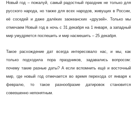
Новый год – пожалуй, самый радостный праздник не только для
русского народа, но также для всех народов, живущих в России,
её соседей и даже далёких заокеанских «друзей». Только мы
отмечаем Новый год в ночь с 31 декабря на 1 января, а западный
мир умудряется поспешить и мир насмешить – 25 декабря.
Такое расхождение дат всегда интересовало нас, и мы, как
только подходила пора праздников, задавались вопросом:
почему такие разные даты? А если вспомнить ещё и восточный
мир, где новый год отмечается во время перехода от января к
февралю, то такое разнообразие датировок становится
совершенно непонятным.
Ну, что ж, уважаемые читатели, близится очередной Новый год, и
я познакомлю вас с символикой этого праздника, а также с тем,
как и почему появилась та или иная дата Нового года.