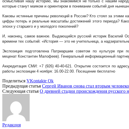
осмысливая нашу историю, мы знакомимся не только с нашим народо
которые станут маяком и ориентиром в понимании событий дня нынешн
Каковы истинные причины революций в России? Кто стоял за этими к
цифры потерь и реальные масштабы достижений этого периода? Каков
эпохи у старшего и у молодого поколений?
И, наконец, самое важное. Выдающийся русский историк Василий Ос
времени тех событий: «История — это не учительница, а надзирательни
Экспозиция подготовлена Патриаршим советом по культуре при 
меценат Константин Малофеев). Генеральный информационный партне
Аккредитация СМИ: +7 (926) 40-40-621. Открытие состоится по адрес
работы экспозиции 4 ноября: 16.00-22.00. Посещение бесплатно
Поделиться
VKontakte
Ok
Предыдущая статья
Сергей Иванов снова стал вторым человеко
Следующая статья
О древней стадии происхождения русского н
Редакция