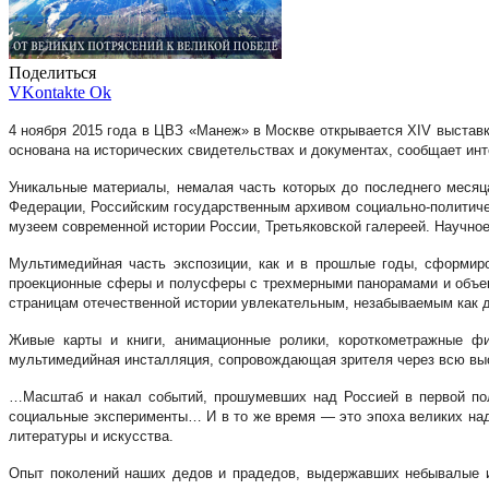
Поделиться
VKontakte
Ok
4 ноября 2015 года в ЦВЗ «Манеж» в Москве открывается XIV выставк
основана на исторических свидетельствах и документах, сообщает ин
Уникальные материалы, немалая часть которых до последнего месяц
Федерации, Российским государственным архивом социально-политич
музеем современной истории России, Третьяковской галереей. Научно
Мультимедийная часть экспозиции, как и в прошлые годы, сформиро
проекционные сферы и полусферы с трехмерными панорамами и объек
страницам отечественной истории увлекательным, незабываемым как д
Живые карты и книги, анимационные ролики, короткометражные ф
мультимедийная инсталляция, сопровождающая зрителя через всю выс
…Масштаб и накал событий, прошумевших над Россией в первой пол
социальные эксперименты… И в то же время — это эпоха великих над
литературы и искусства.
Опыт поколений наших дедов и прадедов, выдержавших небывалые ис