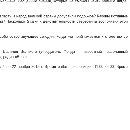
кальные, бесценные знания, которые не сможем найти больше нигде,
власть и народ великой страны допустили подобное? Каковы истинные
и? Насколько близки к действительности стереотипы восприятия этой
собо остро звучащее сегодня, когда мы приближаемся к столетию со
д Василия Великого (учредитель Фонда — известный праволавный
, радио «Вера».
4 по 22 ноября 2015 г. Время работы экспозиции: 11.00-22.00. Время