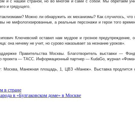
м и с нашей страной, но во многом и сами с собой. Мы обретаем уни
его и грядущего.
атаклизмами? Можно ли обнаружить их механизмы? Как случилось, что 
ы не мифологизированные, а реальные персонажи и герои того времен
ипович Ключевский оставил нам мудрое и грозное предупреждение, о
ца: она ничему не учит, но сурово наказывает за незнание уроков».
поддержке Правительства Москвы. Благотворитель выставки — Фон
р проекта — ТАСС. Информационный партнер — КudаGo, журнал «Фома»
у: Москва, Манежная площадь, 1, ЦВЗ «Манеж». Выставка продлится с 
м в стране
арода в «Булгаковском доме» в Москве