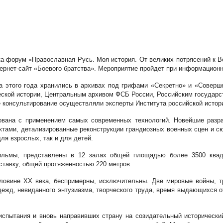
а-форум «Православная Русь. Моя история. От великих потрясений к В
тернет-сайт «Боевого братства». Мероприятие пройдет при информацион
а этого года хранились в архивах под грифами «Секретно» и «Соверш
еской истории, Центральным архивом ФСБ России, Российским государ
е консультирование осуществляли эксперты Института российской истор
вана с применением самых современных технологий. Новейшие разраб
тами, детализированные реконструкции грандиозных военных сцен и сю
ля взрослых, так и для детей.
ильмы, представлены в 12 залах общей площадью более 3500 квад
тавку, общей протяженностью 220 метров.
овине ХХ века, беспримерны, исключительны. Две мировые войны, тр
ежд, невиданного энтузиазма, творческого труда, время выдающихся от
пытания и вновь направивших страну на созидательный исторический 