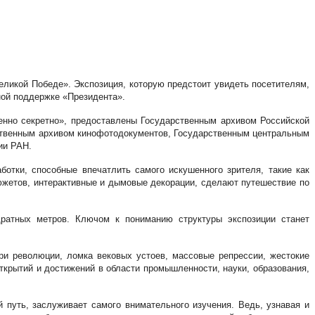
еликой Победе». Экспозиция, которую предстоит увидеть посетителям,
ной поддержке «Президента».
енно секретно», предоставлены Государственным архивом Российской
ственным архивом кинофотодокументов, Государственным центральным
ии РАН.
отки, способные впечатлить самого искушенного зрителя, такие как
жетов, интерактивные и дымовые декорации, сделают путешествие по
ратных метров. Ключом к пониманию структуры экспозиции станет
и революции, ломка вековых устоев, массовые репрессии, жестокие
крытий и достижений в области промышленности, науки, образования,
путь, заслуживает самого внимательного изучения. Ведь, узнавая и