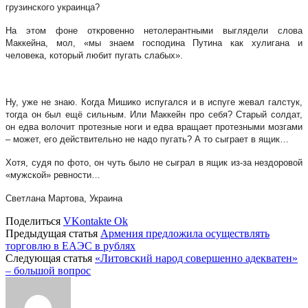
грузинского украинца?
На этом фоне откровенно нетолерантными выглядели слова
Маккейна, мол, «мы знаем господина Путина как хулигана и
человека, который любит пугать слабых».
Ну, уже не знаю. Когда Мишико испугался и в испуге жевал галстук,
тогда он был ещё сильным. Или Маккейн про себя? Старый солдат,
он едва волочит протезные ноги и едва вращает протезными мозгами
– может, его действительно не надо пугать? А то сыграет в ящик…
Хотя, судя по фото, он чуть было не сыграл в ящик из-за нездоровой
«мужской» ревности…
Светлана Мартова, Украина
Поделиться
VKontakte
Ok
Предыдущая статья
Армения предложила осуществлять
торговлю в ЕАЭС в рублях
Следующая статья
«Литовский народ совершенно адекватен»
– большой вопрос