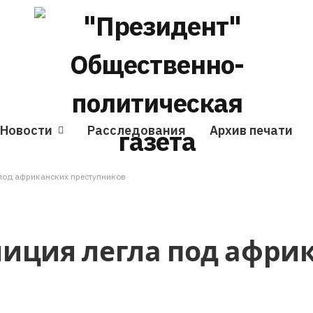
Новости
Расследования
Архив печати
под африканских преступников
иция легла под афри