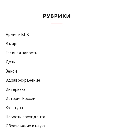
РУБРИКИ
Армия и ВПК
(252)
В мире
(101)
Главная новость
(4 664)
Дети
(41)
Закон
(318)
Здравоохранение
(83)
Интервью
(63)
История России
(39)
Культура
(261)
Новости президента
(329)
Образование и наука
(98)