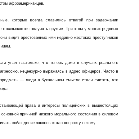
ктом афроамериканцев.
ные, которые всегда славились отвагой при задержании
же отказываются получать оружие. При этом у многих рядовых
 они видят арестованных ими недавно жестоких преступников
лицам.
сти упал настолько, что теперь даже в случаях реального
агрессию, нецензурно выражаясь в адрес офицеров. Часто в
 предметы — люди в буквальном смысле стали считать, что
реда.
, отстаивающей права и интересы полицейских в вышестоящих
в основной причиной низкого морального состояния в силовом
чивать соблюдение законов стало попросту некому.