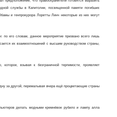
зал предположение, что правоохранители готовятся выразить
одной службы в Капитолии, посвященной памяти погибших
Обамы и генпрокурора Лоретты Линч некоторые из них могут
: по его словам, данное мероприятие призвано всего лишь
асается их взаимоотношений с высшим руководством страны,
, которое, взывая к безграничной терпимости, проявляет
одну за другой, перемалывая вчера ещё процветающие страны
мпьютеров делать модными кремнёвое рубило и лампу алла