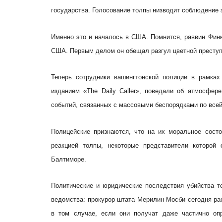
государства. Голосование толпы низводит соблюдение з
Именно это и началось в США. Помнится, раввин Финк
США. Первым делом он обещал разгул цветной преступ
Теперь сотрудники вашингтонской полиции в рамках
изданием «The Daily Caller», поведали об атмосфер
событий, связанных с массовыми беспорядками по всей
Полицейские признаются, что на их моральное состо
реакцией толпы, некоторые представители которой
Балтиморе.
Политические и юридические последствия убийства т
ведомства: прокурор штата Мерилин Мосби сегодня ра
в том случае, если они получат даже частично оп