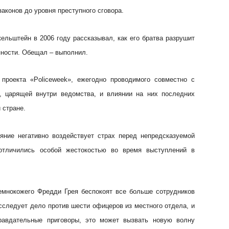
аконов до уровня преступного сговора.
ельштейн в 2006 году рассказывал, как его братва разрушит
ности. Обещал – выполнил.
 проекта «Policeweek», ежегодно проводимого совместно с
е, царящей внутри ведомства, и влиянии на них последних
 стране.
яние негативно воздействует страх перед непредсказуемой
 отличились особой жестокостью во время выступлений в
емнокожего Фредди Грея беспокоят все больше сотрудников
сследует дело против шести офицеров из местного отдела, и
равдательные приговоры, это может вызвать новую волну