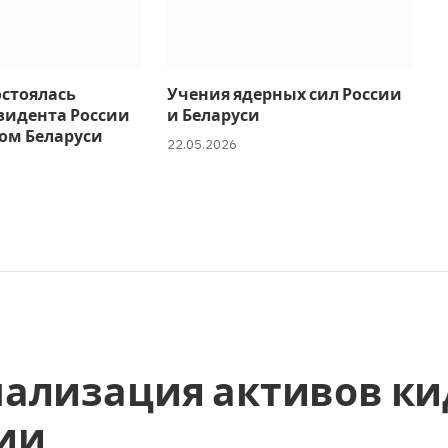
остоялась
Учения ядерных сил России
зидента России
и Беларуси
ом Беларуси
22.05.2026
ализация активов ки
ии