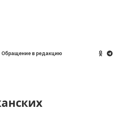
Обращение в редакцию
YouTube
VKontakte
LinkedIn
Flickr
канских