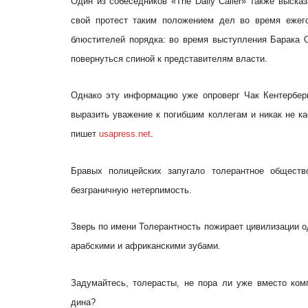
Один из собеседников «The Daily Caller» также выска
свой протест таким положением дел во время ежег
блюстителей порядка: во время выступления Барака 
повернуться спиной к представителям власти.
Однако эту информацию уже опроверг Чак Кентербери
выразить уважение к погибшим коллегам и никак не к
пишет
usapress.net
.
Бравых полицейских запугало толерантное общество
безграничную нетерпимость.
Зверь по имени Толерантность пожирает цивилизации 
арабскими и африканскими зубами.
Задумайтесь, толерасты, не пора ли уже вместо ко
дина?