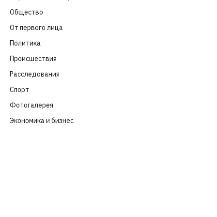
Общество
(652)
От первого лица
(40)
Политика
(282)
Происшествия
(107)
Расследования
(91)
Спорт
(57)
Фотогалерея
(6)
Экономика и бизнес
(252)