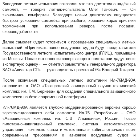
Заводские летные испытания показали, что это достаточно надёжный
самолёт, — говорит летчик-испытатель Олег Ганович. — Он
экономичен, комфортен. Благодаря новым двигателям ощущается
быстрое ускорение самолёта при разбеге, хорошие характеристики
торможения при использовании реверса после посадки,
скороподъёмности.
Далее самолет будет готовиться к проведению специальных летных
испытаний. «Принимать новое воздушное судно будут представители
Государственного летного испытательного центра (ГЛИЦ), прибывшие
из Москвы. После выполнения завершающего полета они дадут свою
экспертную оценку», — отметил заместитель генерального директора
ЗАО «Авиастар-СП» — руководитель проекта «476» Валерий Токарев.
После окончания специальных летных испытаний Ил-76МД-90А
отправится в ОАО «Таганрогский авиационный научно-технический
комплекс им. Г.М. Бериева» для создания специального авиационного
комплекса на базе современной платформы.
Ил-76МД-90А является глубоко модернизированной версией хорошо
зарекомендовавшего себя самолета Ил-76. Разработчик – ОАО
«Авиационный комплекс им. С.В. Ильюшина», Россия. Новые
пилотажно-навигационный комплекс, система автоматического
управления, комплекс связи и «стеклянная» кабина отвечают всем
современным требованиям к авионике воздушных судов и