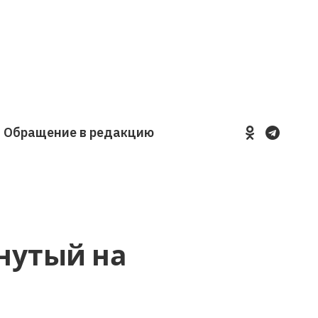
Обращение в редакцию
YouTube
VKontakte
LinkedIn
Flickr
нутый на