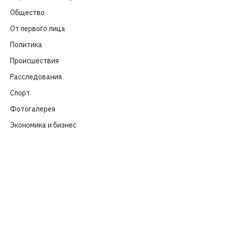
Общество
(652)
От первого лица
(40)
Политика
(282)
Происшествия
(107)
Расследования
(91)
Спорт
(57)
Фотогалерея
(6)
Экономика и бизнес
(252)