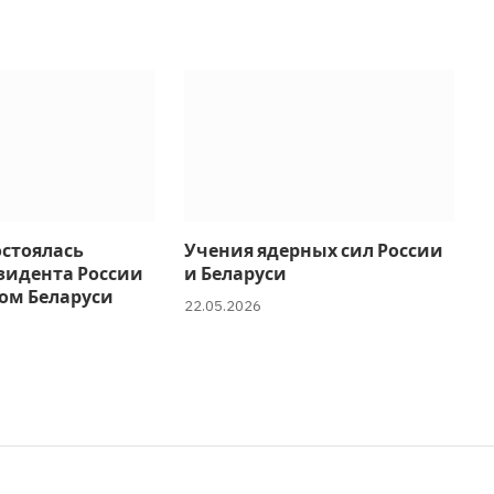
остоялась
Учения ядерных сил России
зидента России
и Беларуси
ом Беларуси
22.05.2026