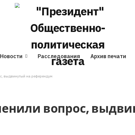
Новости
Расследования
Архив печати
с, выдвинутый на референдум
енили вопрос, выдви