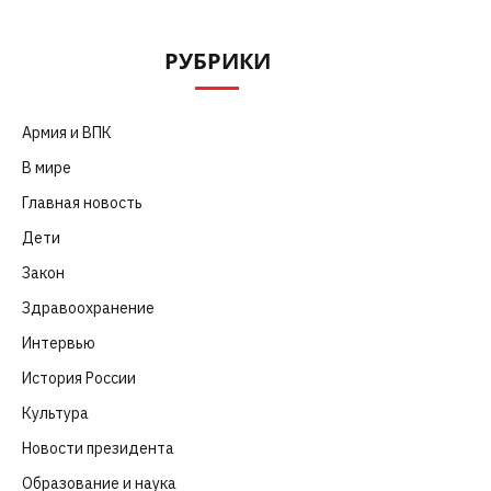
РУБРИКИ
Армия и ВПК
(252)
В мире
(101)
Главная новость
(4 664)
Дети
(41)
Закон
(318)
Здравоохранение
(83)
Интервью
(63)
История России
(39)
Культура
(261)
Новости президента
(329)
Образование и наука
(98)