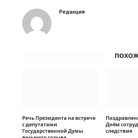
Редакция
ПОХО
Речь Президента на встрече
Поздравлен
с депутатами
Днём сотру
Государственной Думы
следствия
восьмого созыва