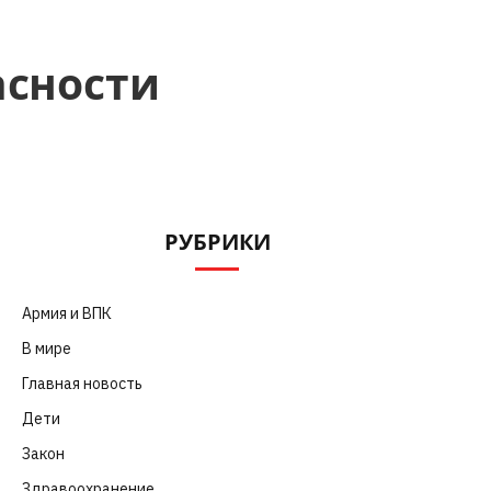
асности
РУБРИКИ
Армия и ВПК
(252)
В мире
(101)
Главная новость
(4 664)
Дети
(41)
Закон
(318)
Здравоохранение
(83)