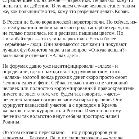
Страшнейшее зло на Земле — наркотики. Не дай бог кому-то
испытать их действие. В лучшем случае человек станет таким
же, кок большинство тех, кому это разрешает делать Коран.
В России не было коранической наркоторговли. Но сейчас, из-
за необузданной любви ко всякого рода гастарбайтерам, она
не только появилась, но и расцвела пышным цветом. Но
гастарбайтеры — это улица наркотиков. Есть и более
«серьёзные» люди. Они занимаются скачками и покупают
лучших футболистов мира, а на вопрос: «Откуда деньги?»
вызывающе отвечает: «Аллах даёт».
На форумах давно уже идентифицировали «аллаха» и
определили, где он находится. Под руководством этого
«аллаха» золотой дождь русских денег скоро просто смоет
Чечню к едрени фени. Сейчас только ничего не читающий
человек или полностью коррумпированный правоохранитель
ничего не знает о том, что, будем так говорить, «часть»
чеченцев занимается крышеванием наркоторговли. Они
курируют кавказский участок, а с приходом в Кремль
«аллаха», стали курировать и Россию. Именно поэтому
чеченцы так вольготно ведут себя на просторах нашей
Родины.
Об этом сказано-пересказано — но у прокуроров уши
заложены… Баксами. Да, и их души заложены — тем же