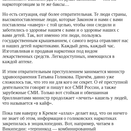
наркоторговцам за те же баксы…
Но есть ситуация, ещё более отвратительная. Те люди страны,
высокопоставленные люди, которые Законом и нами с вами
поставлены «наверх» с той целью, чтобы они следили и
заботились о здоровье нашем с вами и о здоровье наших с
вами детей. Так, вот именно эти люди, пользуясь
государственным крышеванием, с самого верха отравляют нас
и наших детей наркотиками. Каждый день, каждый час.
Изготавливая и продавая наркотики под видом
лекарственных средств. Легкодоступных, имеющихся в
каждой аптеке.
И этим отвратительным преступлением занимается министр
здравоохранения Татьяна Голикова. Причём, давно уже
сложилось так, что это ни для кого не секрет. О её преступной
деятельности говорят и пишут все СМИ России, а также
зарубежные СМИ. Только вот стойкая и обвешанная
бриллиантами министр продолжает «лечить» кашель у людей,
что называется «в кайф».
Пока там наверху в Кремле «аллах» делает вид, что он ничего
не знает об этом, информация о голиковских наркотиках
закрепилась в энциклопедиях. Вот, например, читаем в
Википедии: «терпинкод — комбинированный