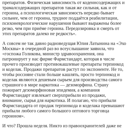
препаратов. Физическая зависимость от кодеинсодержащих и
трамалсодержащих препаратов такая же сильная, как и от
героина, а психологическая зависимость нередко бывает
сильнее, чем от героина, труднее поддаётся реабилитации,
психоневрологические нарушения бывают выражены более
резко, чем при приёме героина. Передозировка и смерть от
этих препаратов далеко не редкость».
А совсем не так давно радиоведущая Юлия Латынина на «Эхо
Москвы» в очередной раз во всеуслышание заявила, что
«госпожа Голикова, министр здравоохранения, она
патронирует у нас фирме Фармстандарт, которая в числе
прочего производит противокашлевые препараты терпинкод
и коделак. Продажи препаратов растут по экспоненте. Не то,
чтобы россияне стали больше кашлять, просто терпинкод и
коделак являются дешевым сырьем для производства самого
страшного в мире наркотика — дезоморфина. Страну
пожирает дезоморфиновая эпидемия, а компания
Фармстандарт извлекает сверхприбыли из продажи,
внимание, сырья для наркотика. И полагаю, что прибыли
Фармстандарта от продаж терпинкода и коделака превышают
прибыли любого самого большого оптового торговца
героином».
И что? Прошла неделя. Никто из правоохранителей даже не