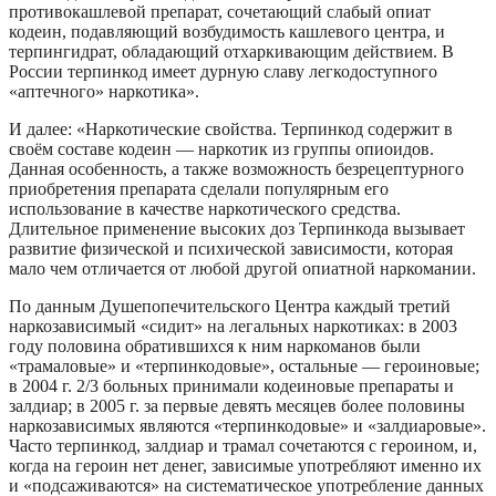
противокашлевой препарат, сочетающий слабый опиат
кодеин, подавляющий возбудимость кашлевого центра, и
терпингидрат, обладающий отхаркивающим действием. В
России терпинкод имеет дурную славу легкодоступного
«аптечного» наркотика».
И далее: «Наркотические свойства. Терпинкод содержит в
своём составе кодеин — наркотик из группы опиоидов.
Данная особенность, а также возможность безрецептурного
приобретения препарата сделали популярным его
использование в качестве наркотического средства.
Длительное применение высоких доз Терпинкода вызывает
развитие физической и психической зависимости, которая
мало чем отличается от любой другой опиатной наркомании.
По данным Душепопечительского Центра каждый третий
наркозависимый «сидит» на легальных наркотиках: в 2003
году половина обратившихся к ним наркоманов были
«трамаловые» и «терпинкодовые», остальные — героиновые;
в 2004 г. 2/3 больных принимали кодеиновые препараты и
залдиар; в 2005 г. за первые девять месяцев более половины
наркозависимых являются «терпинкодовые» и «залдиаровые».
Часто терпинкод, залдиар и трамал сочетаются с героином, и,
когда на героин нет денег, зависимые употребляют именно их
и «подсаживаются» на систематическое употребление данных