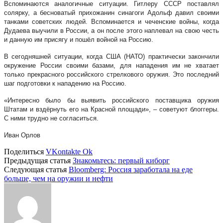
Вспоминаются аналогичные ситуации. Гитлеру СССР поставлял
солярку, а бесноватый прихожанин синагоги Адольф давил своими
танками советских людей. Вспоминается и чеченские войны, когда
Дудаева выучили в России, а он после этого наплевал на свою честь
и данную им присягу и пошёл войной на Россию.
В сегодняшней ситуации, когда США (НАТО) практически закончили
окружение России своими базами, для нападения им не хватает
только прекрасного российского стрелкового оружия. Это последний
шаг подготовки к нападению на Россию.
«Интересно было бы выявить российского поставщика оружия
Штатам и вздёрнуть его на Красной площади», – советуют блоггеры.
С ними трудно не согласиться.
Иван Орлов
Поделиться
VKontakte
Ok
Предыдущая статья
Знакомьтесь: первый киборг
Следующая статья
Bloomberg: Россия заработала на еде
больше, чем на оружии и нефти