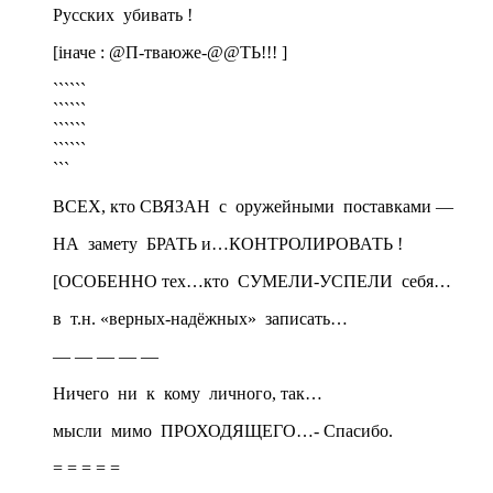
Русских убивать !
[iначе : @П-тваюже-@@ТЬ!!! ]
``````
``````
``````
``````
```
ВСЕХ, кто СВЯЗАН с оружейными поставками —
НА замету БРАТЬ и…КОНТРОЛИРОВАТЬ !
[ОСОБЕННО тех…кто СУМЕЛИ-УСПЕЛИ себя…
в т.н. «верных-надёжных» записать…
— — — — —
Ничего ни к кому личного, так…
мысли мимо ПРОХОДЯЩЕГО…- Спасибо.
= = = = =