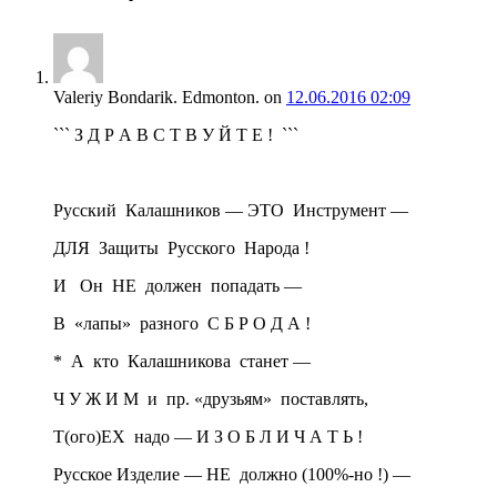
Valeriy Bondarik. Edmonton.
on
12.06.2016 02:09
``` З Д Р А В С Т В У Й Т Е ! ```
Русский Калашников — ЭТО Инструмент —
ДЛЯ Защиты Русского Народа !
И Он НЕ должен попадать —
В «лапы» разного С Б Р О Д А !
* А кто Калашникова станет —
Ч У Ж И М и пр. «друзьям» поставлять,
Т(ого)ЕХ надо — И З О Б Л И Ч А Т Ь !
Русское Изделие — НЕ должно (100%-но !) —