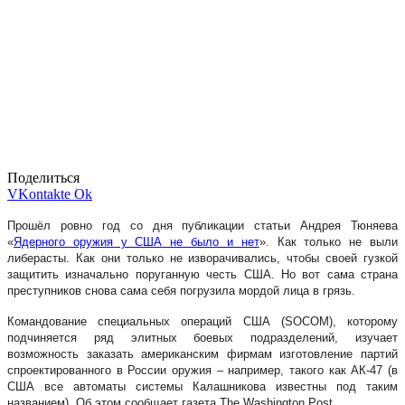
Поделиться
VKontakte
Ok
Прошёл ровно год со дня публикации статьи Андрея Тюняева
«
Ядерного оружия у США не было и нет
». Как только не выли
либерасты. Как они только не изворачивались, чтобы своей гузкой
защитить изначально поруганную честь США. Но вот сама страна
преступников снова сама себя погрузила мордой лица в грязь.
Командование специальных операций США (SOCOM), которому
подчиняется ряд элитных боевых подразделений, изучает
возможность заказать американским фирмам изготовление партий
спроектированного в России оружия – например, такого как АК-47 (в
США все автоматы системы Калашникова известны под таким
названием). Об этом сообщает газета The Washington Post.