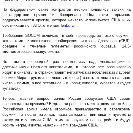
На федеральном сайте контрактов весной появились заявки на
нестандартное оружие и боеприпасы. Под этим термином
подразумевается оружие, которое нечасто используется США и их
союзниками по НАТО, отмечает
lenta.ru
.
Требования SOCOM включают в себя производство такого оружия,
как автомат Калашникова, снайперская винтовка Драгунова (СВД),
средние и тяжелые пулеметы российского образца, 14,5-
миллиметровые авиапулеметы.
Вот мы в очередной раз посмеялись над «выдающимися»
достижениями цветного капитализма, в котором все организовано
ходят в синагогу, а страной правит негритянский нобелевский лауреат
премии Мира с руками, по локоть в крови (то есть от локтя к пальцам
чисто – помыл, а всё остальное – в крови; купался, купается и будет
купаться).
Теперь главный вопрос: зачем Россия вооружает США своим
превосходным оружием? Ведь если раньше в местах возможных боёв
Российская армия имела огромное преимущество в стрелковом
оружии, то после того, как наши автоматы, винтовки и пулемёты
окажутся и у армии США, этим же оружием наших ребят и будут
косить негры, азиаты, «мексы» и т.п. граждане США.