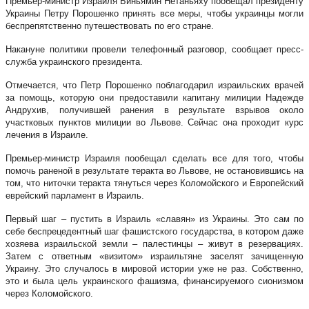
Премьер-министр Израиля Биньямин Нетаньяху пообещал президенту
Украины Петру Порошенко принять все меры, чтобы украинцы могли
беспрепятственно путешествовать по его стране.
Накануне политики провели телефонный разговор, сообщает пресс-
служба украинского президента.
Отмечается, что Петр Порошенко поблагодарил израильских врачей
за помощь, которую они предоставили капитану милиции Надежде
Андрухив, получившей ранения в результате взрывов около
участковых пунктов милиции во Львове. Сейчас она проходит курс
лечения в Израиле.
Премьер-министр Израиля пообещал сделать все для того, чтобы
помочь раненой в результате теракта во Львове, не остановившись на
том, что ниточки теракта тянуться через Коломойского и Европейский
еврейский парламент в Израиль.
Первый шаг – пустить в Израиль «славян» из Украины. Это сам по
себе беспрецедентный шаг фашистского государства, в котором даже
хозяева израильской земли – палестинцы – живут в резервациях.
Затем с ответным «визитом» израильтяне заселят зачищенную
Украину. Это случалось в мировой истории уже не раз. Собственно,
это и была цель украинского фашизма, финансируемого сионизмом
через Коломойского.