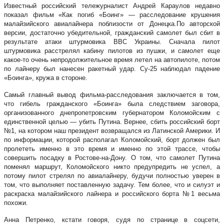
Известный российский тележурналист Андрей Караулов недавно
показал фильм «Как погиб «Боинг» — расследование крушения
малайзийского авиалайнера поблизости от Донецка.По авторской
версии, достаточно убедительной, гражданский самолет был сбит в
результате атаки штурмовика ВВС Украины. Сначала пилот
штурмовика расстрелял кабину пилотов из пушки, и самолет еще
какое-то очень непродолжительное время летел на автопилоте, потом
по лайнеру был нанесен ракетный удар. Су-25 наблюдал падение
«Боинга», кружа в стороне.
Самый главный вывод фильма-расследования заключается в том,
что гибель гражданского «Боинга» была следствием заговора,
организованного днепропетровским губернатором Коломойским с
единственной целью — убить Путина. Вернее, сбить российский борт
№1, на котором наш президент возвращался из Латинской Америки. И
по информации, которой располагал Коломойский, борт должен был
пролететь именно в это время и именно по этой трассе, чтобы
совершить посадку в Ростове-на-Дону. О том, что самолет Путина
поменял маршрут, Коломойского никто предупредить не успел, а
потому пилот стрелял по авиалайнеру, будучи полностью уверен в
том, что выполняет поставленную задачу. Тем более, что и силуэт и
раскраска малайзийского лайнера и российского борта №1 весьма
похожи.
Анна Петренко, кстати говоря, судя по странице в соцсети,