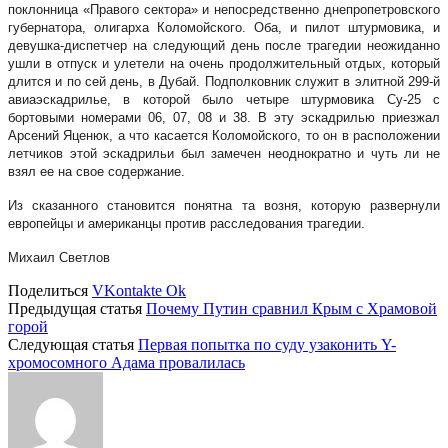
поклонница «Правого сектора» и непосредственно днепропетровского
губернатора, олигарха Коломойского. Оба, и пилот штурмовика, и
девушка-диспетчер на следующий день после трагедии неожиданно
ушли в отпуск и улетели на очень продолжительный отдых, который
длится и по сей день, в Дубай. Подполковник служит в элитной 299-й
авиаэскадрилье, в которой было четыре штурмовика Су-25 с
бортовыми номерами 06, 07, 08 и 38. В эту эскадрилью приезжал
Арсений Яценюк, а что касается Коломойского, то он в расположении
летчиков этой эскадрильи был замечен неоднократно и чуть ли не
взял ее на свое содержание.
Из сказанного становится понятна та возня, которую развернули
европейцы и американцы против расследования трагедии.
Михаил Светлов
Поделиться
VKontakte
Ok
Предыдущая статья
Почему Путин сравнил Крым с Храмовой
горой
Следующая статья
Первая попытка по суду узаконить Y-
хромосомного Адама провалилась