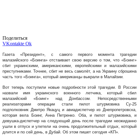
Поделиться
VKontakte
Ok
Газета «Президент», с самого первого момента трагедии
малазийского «Боинга» отстаивает свою версию о том, что «Боинг»
сбит украинскими, американскими, европейскими и малазийскими
преступниками. Точнее, сбит не весь самолёт, а на Украину сброшена
часть того «Боинга», который американцы выкрали в Малайзии.
Вот теперь поступили новые подробности этой трагедии. В России
назвали имя украинского военного летчика, который сбил
малазийский «Боинг» над Донбассом. Непосредственными
реализаторами операции стали пилот штурмовика Су-25
подполковник Дмитро Якацуц и авиадиспетчер из Днепропетровска,
которая вела Боинг, Анна Петренко. Оба, и пилот штурмовика, и
девушка-диспетчер на следующий день после трагедии неожиданно
ушли в отпуск и улетели на очень продолжительный отдых, который
длится и по сей день, в Дубай. Об этом пишет сегодня «КП».