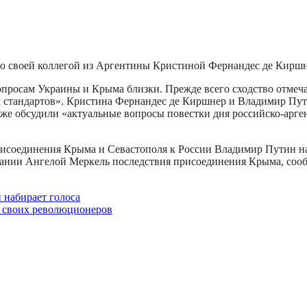
о своей коллегой из Аргентины Кристиной Фернандес де Киршн
опросам Украины и Крыма близки. Прежде всего сходство отмеч
 стандартов». Кристина Фернандес де Киршнер и Владимир Пут
же обсудили «актуальные вопросы повестки дня российско-арген
присоединения Крыма и Севастополя к России Владимир Путин на
рмании Ангелой Меркель последствия присоединения Крыма, сооб
 набирает голоса
 своих революционеров