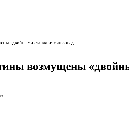
ены «двойными стандартами» Запада
тины возмущены «двойн
ия