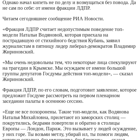
Однако начал кипеть не по делу и возмущаться без повода. Да
не сам по себе: от имени фракции ЛДПР.
Читаем сегодняшнее сообщение РИА Новости.
«Фракция ЛДПР считает недопустимым поведение топ-
модели Натальи Водяновой, которая приехала на
пострадавшую от стихийного бедствия Кубань, заявил
журналистам в пятницу лидер либерал-демократов Владимир
Жириновский.
«Мы очень недовольны тем, что некоторые лица спекулируют
на трагедии в Крымске. Мы осуждаем от имени большой
группы депутатов Госдумы действия топ-модели», — сказал
Жириновский.
Фракция ЛДПР, по его словам, подготовит заявление, которое
предложит Госдуме рассмотреть на первом пленарном
заседании палаты в осеннюю сессию.
«Еще не все похоронены. Такие топ-модели, как Водянова
Наталья Михайловна, прилетают из заморских столиц —
покрутились, бедрами повертели и обратно в столицы
Европы — Лондон, Париж. Это вызывает у людей осуждение,
у них горе. Ты возьми метлу, убирай ил, ты помоги людям,
которые остались без имущества, без близких», — сказал