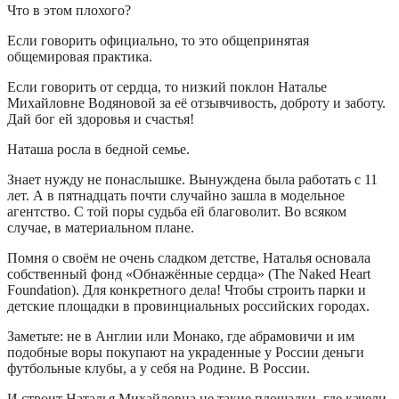
Что в этом плохого?
Если говорить официально, то это общепринятая
общемировая практика.
Если говорить от сердца, то низкий поклон Наталье
Михайловне Водяновой за её отзывчивость, доброту и заботу.
Дай бог ей здоровья и счастья!
Наташа росла в бедной семье.
Знает нужду не понаслышке. Вынуждена была работать с 11
лет. А в пятнадцать почти случайно зашла в модельное
агентство. С той поры судьба ей благоволит. Во всяком
случае, в материальном плане.
Помня о своём не очень сладком детстве, Наталья основала
собственный фонд «Обнажённые сердца» (The Naked Heart
Foundation). Для конкретного дела! Чтобы строить парки и
детские площадки в провинциальных российских городах.
Заметьте: не в Англии или Монако, где абрамовичи и им
подобные воры покупают на украденные у России деньги
футбольные клубы, а у себя на Родине. В России.
И строит Наталья Михайловна не такие площадки, где качели