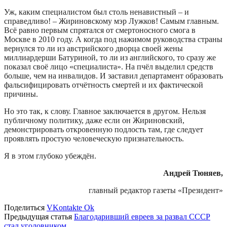
Уж, каким специалистом был столь ненавистный – и
справедливо! – Жириновскому мэр Лужков! Самым главным.
Всё равно первым спрятался от смертоносного смога в
Москве в 2010 году. А когда под нажимом руководства страны
вернулся то ли из австрийского дворца своей жены
миллиардерши Батуриной, то ли из английского, то сразу же
показал своё лицо «специалиста». На пчёл выделил средств
больше, чем на инвалидов. И заставил департамент образовать
фальсифицировать отчётность смертей и их фактической
причины.
Но это так, к слову. Главное заключается в другом. Нельзя
публичному политику, даже если он Жириновский,
демонстрировать откровенную подлость там, где следует
проявлять простую человеческую признательность.
Я в этом глубоко убеждён.
Андрей Тюняев,
главный редактор газеты «Президент»
Поделиться
VKontakte
Ok
Предыдущая статья
Благодаривший евреев за развал СССР
стал уголовником