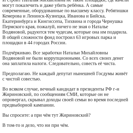
могут покалечить и даже убить ребёнка. А самые
современные, оборудованные по высшему классу. Ребятишки
Кемерова и Ленинск-Кузнецка, Иванова и Бийска,
Екатеринбурга и Кингиссепа, Тихвина и города Чернушка
Пермского края, пожалуй, ничего не зная о Наталье
Водяновой, радуются тем чудесам, которые она им подарила.
В общей сложности фонд построил 63 игровых парка и
площадки в 44 городах России.
Подчёркиваю. Все заработки Натальи Михайловны
Водяновой не были коррупционными. Со всех своих денег
она заплатила налоги. Следовательно, совесть её чиста.
Предполагаю. Не каждый депутат нынешней Госдумы живёт
с чистой совестью.
Во всяком случае, вечный кандидат в президенты РФ г-н
Жириновский, по сообщениям СМИ, которые он не
опровергал, скрывал доходы своей семьи во время последней
предвыборной кампании.
Вы спросите: а при чём тут Жириновский?
В том-то и дело, что ни при чём.