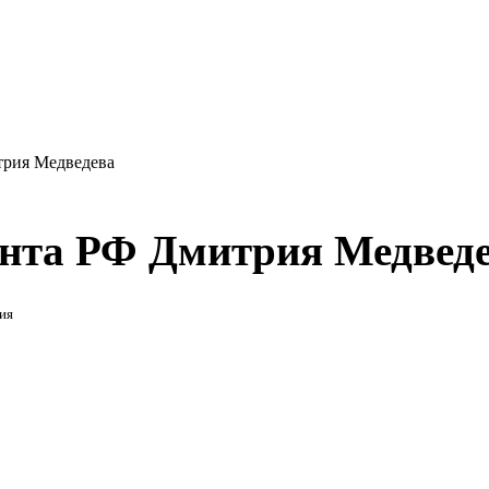
трия Медведева
ента РФ Дмитрия Медвед
ия